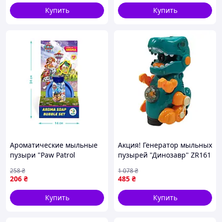
Купить
Купить
Ароматические мыльные
Акция! Генератор мыльных
пузыри "Paw Patrol
пузырей "Динозавр" ZR161
Друзья" 200733 объем 150
свет, звук, движение
258
₴
1 078
₴
мл, 3 палочки impulse
Зеленый - По лучшей
206
₴
485
₴
цене!
Купить
Купить