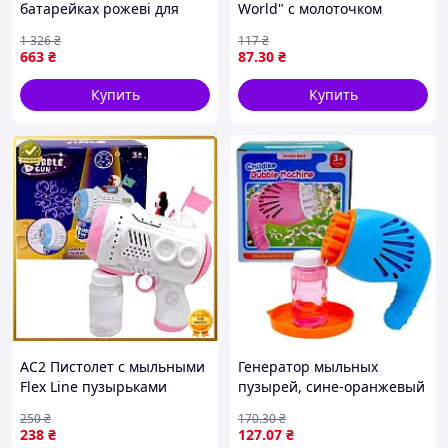
батарейках рожеві для
World" с молоточком
детей с функцией
(КРАСНО-ЖЕЛТЫЙ)
1 326
₴
117
₴
создания мыльных
663
₴
87
.30
₴
пузырей
Купить
Купить
AC2 Пистолет с мыльными
Генератор мыльных
Flex Line пузырьками
пузырей, сине-оранжевый
Минни Маус игрушка для
250
₴
170
.30
₴
детей создание пузырьков
238
₴
127
.07
₴
мыльный пи DE