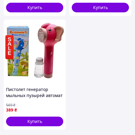
Купить
Купить
Пистолет генератор
мыльных пузырей автомат
розовый Слоник детский
569
₴
для девочек на батарейках
389
₴
MIC
Купить