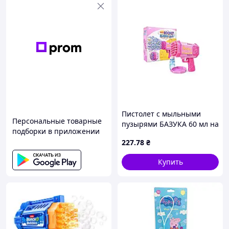
Пистолет с мыльными
Персональные товарные
пузырями БАЗУКА 60 мл на
подборки в приложении
батарейках свет ТМ
227
.78
₴
ЧУДИСАМ
Купить