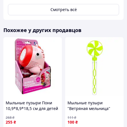
Смотреть всё
Похожее у других продавцов
Мыльные пузыри Пони
Мыльные пузыри
10,9*8,9*18,5 см для детей
"Ветряная мельница"
игр для создания пузырей
807P(Blue) 26 см, 50 мл
268
₴
111
₴
Зеленый
255
₴
100
₴