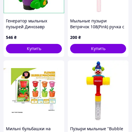
Генератор мыльных
Мыльные пузыри
пузырей Динозавр
Ветрячок 108(Pink) ручка с
интерактивный свет звук
запасной жидкостью, 118
546
₴
200
₴
движение фиолетовый для
мл
улицы развивающий НЧ
Купить
Купить
Мильні бульбашки на
Пузыри мыльные "Bubble