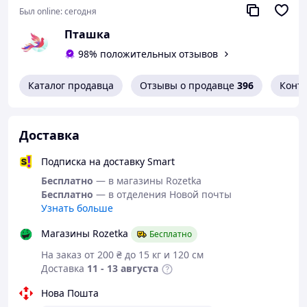
Полностью безопасен для детей: не содержит
Был online:
сегодня
токсичных веществ, не раздражает кожу и прост в
эксплуатации. Отлично подойдет для праздников,
Пташка
вечеринок, свадеб и веселых игр на свежем воздухе,
98% положительных отзывов
гарантируя яркие эмоции и незабываемые моменты.
Характеристики:
Каталог продавца
Отзывы о продавце
396
Конт
Комплектация: пистолет, бутылка с жидкостью
(150 мл), перезаряжаемый Li-аккумулятор,
зарядный кабель USB, отвертка
Доставка
Количество отверстий: 57
LED-подсветка: есть
Подписка на доставку Smart
Материал: безопасный пластик
Размеры игрушки: 20×26×10см
Бесплатно
— в магазины Rozetka
Упаковка: прозрачный пластиковый блистер,
Бесплатно
— в отделения Новой почты
который надежно защищает игрушку и делает ее
Узнать больше
идеальным подарком
Магазины Rozetka
Бесплатно
На заказ от 200 ₴ до 15 кг и 120 см
Доставка
11 - 13 августа
Нова Пошта