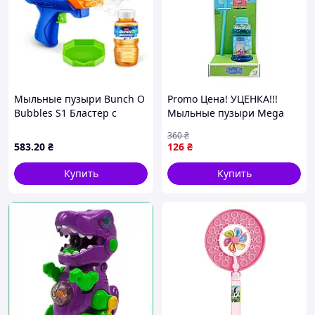
Мыльные пузыри Bunch O
Promo Цена! УЦЕНКА!!!
Bubbles S1 Бластер с
Мыльные пузыри Mega
мыльными пузырями
Bubbles "Peppa Pig" Dodo
360
₴
(11347) MDR
200178-UC 450 мл - только
583
.20
₴
126
₴
на ZaGrosh.com.ua
Купить
Купить