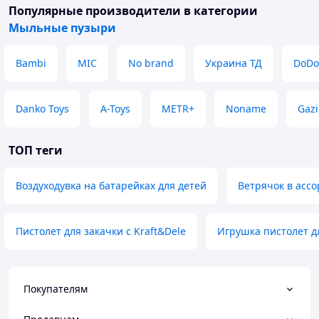
Популярные производители
в категории
Мыльные пузыри
Bambi
MIC
No brand
Украина ТД
DoDo
Danko Toys
A-Toys
METR+
Noname
Gazi
ТОП теги
Воздуходувка на батарейках для детей
Ветрячок в асс
Пистолет для закачки с Kraft&Dele
Игрушка пистолет д
Покупателям