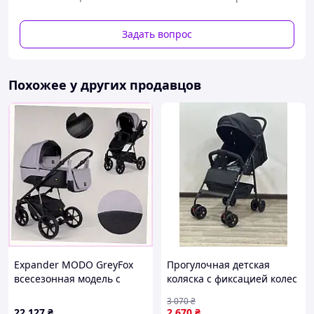
регульований сонцезахисний козирок із
захистом від ультрафіолету 50+
Задать вопрос
можливість перенесення за ручку
легке кріплення до конструкції простим
клацанням
Дуже стабільна алюмінієва рама
Похожее у других продавцов
Параметри:
Підставка, що обертається у напрямку руху
Задні колеса з центральним гальмом
Регульована ручка для зручного використання
Легке розкладання та складання
Передні поворотні колеса
Повністю пружинна конструкція
Місткий кошик у нижній частині коляски
Рекомендований вік: до 3 років
Матеріал рами: алюміній
Розміри: В112 х Ш50 х Г87 см
Макс. навантаження: 15 кг
Expander MODO GreyFox
Прогулочная детская
Вага: 8 кг
всесезонная модель с
коляска с фиксацией колес
амортизаторами
складная с быстрой
3 070
₴
2H594178K
сборкой
22 127
₴
2 670
₴