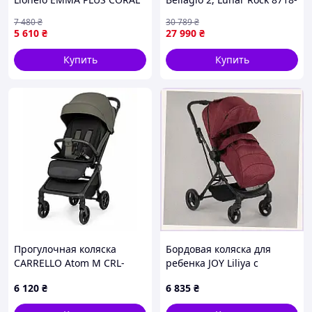
PINK
VO
7 480
₴
30 789
₴
5 610
₴
27 990
₴
Купить
Купить
Прогулочная коляска
Бордовая коляска для
CARRELLO Atom M CRL-
ребенка JOY Liliya с
5527 Racing Green, легкая,
сетчатым капюшоном,
6 120
₴
6 835
₴
складная, для
259H5T585
путешествий