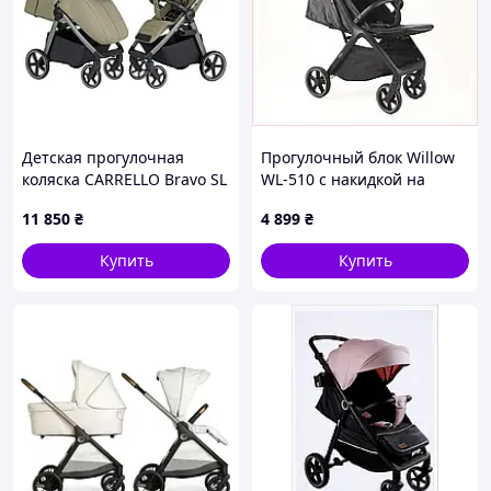
Детская прогулочная
Прогулочный блок Willow
коляска CARRELLO Bravo SL
WL-510 с накидкой на
Deluxe (CRL-5520 Mosaic
ножки, 89E5063PH3
11 850
₴
4 899
₴
Green) складная
Купить
Купить