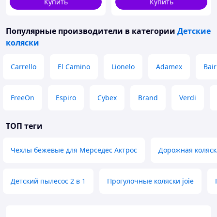
Купить
Купить
Популярные производители
в категории
Детские
коляски
Carrello
El Camino
Lionelo
Adamex
Bair
FreeOn
Espiro
Cybex
Brand
Verdi
ТОП теги
Чехлы бежевые для Мерседес Актрос
Дорожная коляск
Детский пылесос 2 в 1
Прогулочные коляски joie