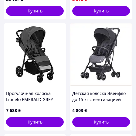
Купить
Купить
Прогулочная коляска
Детская коляска Эвенфло
Lionelo EMERALD GREY
до 15 кг с вентиляцией
STONE
капора X18K15329
7 688
₴
4 803
₴
Купить
Купить