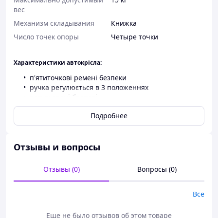
вес
Механизм складывания
Книжка
Число точек опоры
Четыре точки
Характеристики автокрісла:
п'ятиточкові ремені безпеки
ручка регулюється в 3 положеннях
регульовані бретелі
захисні накладки на ремені безпеки
Подробнее
вкладиш для найменших дітей
можна прикріпити до шасі коляски
Особливості спортивного сидіння:
Отзывы и вопросы
регульована спинка
регульований сонцезахисний козирок із
Отзывы (0)
Вопросы (0)
захистом від ультрафіолету 50+
сидіння проти напрямку руху та за напрямком
руху
Все
Особливості глибокого сидіння:
Еще не было отзывов об этом товаре