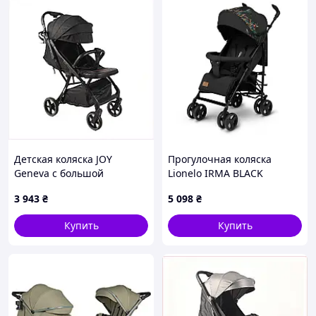
Детская коляска JOY
Прогулочная коляска
Geneva с большой
Lionelo IRMA BLACK
багажной корзиной GN-
3 943
₴
5 098
₴
378, 8C95M06K26
Купить
Купить