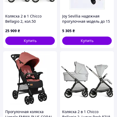
Коляска 2 в 1 Chicco
Joy Sevillia надежная
Bellagio 2, кол.50
прогулочная модель до 15
(87183.50.01)
кг, 8862A172H
25 909
₴
5 305
₴
Купить
Купить
Прогулочная коляска
Коляска 2 в 1 Chicco
Lionelo EMMA PLUS CORAL
Bellagio 2, Lunar Rock 8718-