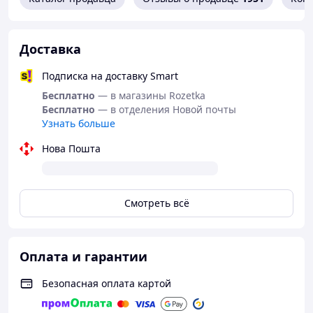
антимикробными свойствами.
роза,
помогает с лечением
сердечных заболеваний,
Доставка
успокаивает и расслабляет.
Подписка на доставку Smart
Бесплатно
— в магазины Rozetka
При заваривании получается темно-
Бесплатно
— в отделения Новой почты
вишневый настой с пряным ягодным вкусом
Узнать больше
с кислинкой и ярким ароматом спелых
вишен.
Нова Пошта
Смотреть всё
Фильтр пакеты
для заваривания
чайных и
фруктовых смесей
Оплата и гарантии
в чашке вы
можете
Безопасная оплата картой
приобрести здесь