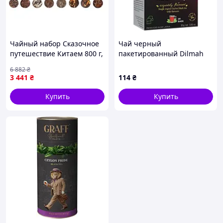
Чайный набор Сказочное
Чай черный
путешествие Китаем 800 г,
пакетированный Dilmah
8 видов чая в тубах по 100
Манго и клубника 1.5 г х 20
6 882
₴
г
шт (9312631142167)
3 441
₴
114
₴
Купить
Купить