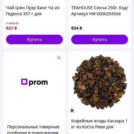
Чай Шен Пуэр Бинг Ча из
TEAHOUSE Сенча 250г. Код/
Геденга 357 г для
Артикул НФ-00002545ёё
истинных ценителей
1 842
₴
восточного напитка
921
₴
834
₴
Купить
Купить
Кофейные ягоды Каскара 1
Персональные товарные
кг из Коста Рики для
подборки в приложении
ароматного чая с