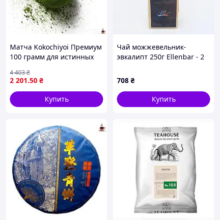
Матча Kokochiyoi Премиум
Чай можжевельник-
100 грамм для истинных
эвкалипт 250г Ellenbar - 2
ценителей японского чая
шт. Код/Артикул
4 403
₴
и его насыщенного вкуса
ЧЧЧ-00001956ёё
2 201
.50
₴
708
₴
Купить
Купить