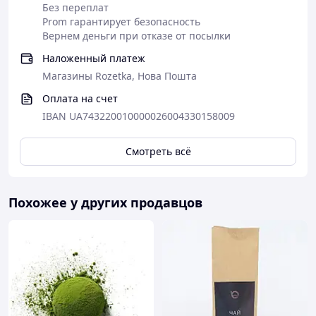
Без переплат
Prom гарантирует безопасность
Вернем деньги при отказе от посылки
У нас вы найдете любимый
Наложенный платеж
чай из
серии Чайные
Магазины Rozetka, Нова Пошта
Шедевры
Оплата на счет
IBAN UA743220010000026004330158009
Смотреть всё
Похожее у других продавцов