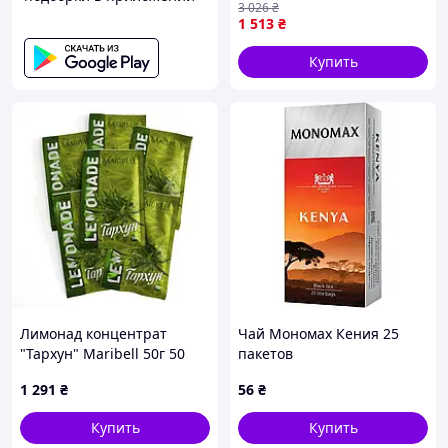
3 026
₴
натуральным вкусом и
1 513
₴
пользой
Купить
Лимонад концентрат
Чай Мономах Кения 25
"Тархун" Maribell 50г 50
пакетов
шт. Код/Артикул
1 291
₴
56
₴
НФ-00003145ёё
Купить
Купить