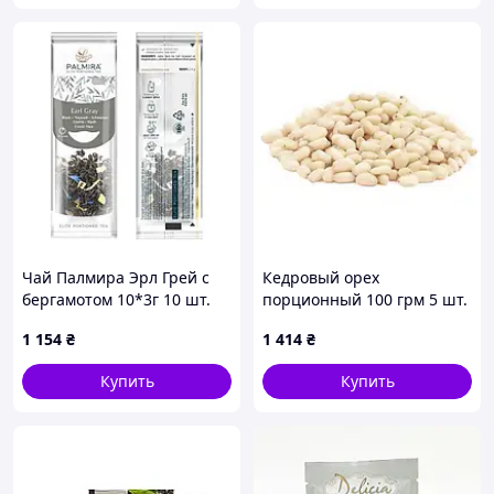
Чай Палмира Эрл Грей с
Кедровый орех
бергамотом 10*3г 10 шт.
порционный 100 грм 5 шт.
Код/Артикул
Код/Артикул 6003йо
1 154
₴
1 414
₴
НФ-00003173ёё
Купить
Купить