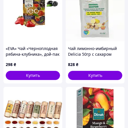
«EVA» Чай «Черноплодная
Чай лимонно-имбирный
рябина-клубника», дой-пак
Delicia 50гр с сахаром
50 мл 12 шт. Украина
298
₴
828
₴
Купить
Купить