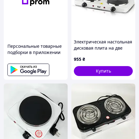
Электрическая настольная
Персональные товарные
дисковая плита на две
подборки в приложении
конфорки RAF R 8020
955
₴
2000W
Купить