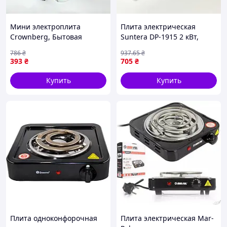
Мини электроплита
Плита электрическая
Crownberg, Бытовая
Suntera DP-1915 2 кВт,
настольная плита для
электроплита 2 конфорки,
786
₴
937
.65
₴
дома, Переносная
Цвет: черный
393
₴
705
₴
компактная электроплита
SO-44
Купить
Купить
Плита одноконфорочная
Плита электрическая Mar-