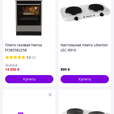
Плита газовая Hansa
Настольная плита Liberton
FCMS582258
LEC-6910
5.0
(2)
15 272
₴
14 050
₴
899
₴
Купить
Купить