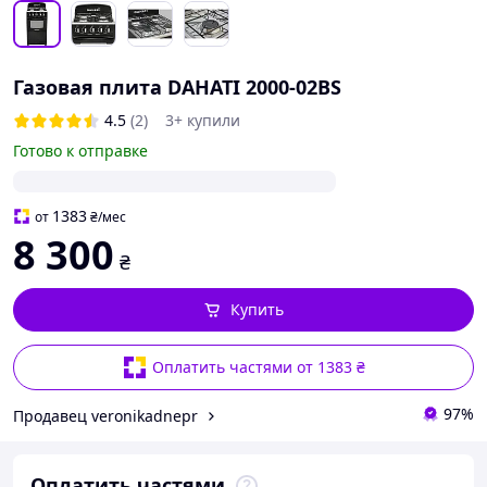
Газовая плита DAHATI 2000-02BS
4.5
(2)
3+ купили
Готово к отправке
1383
от
₴
/мес
8 300
₴
Купить
Оплатить частями от 1383 ₴
97%
Продавец veronikadnepr
Оплатить частями