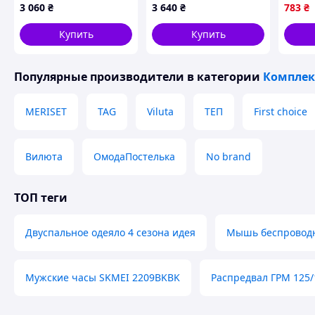
см Papatya
арт.2
3 060
₴
3 640
₴
783
₴
"Lv"
Купить
Купить
Популярные производители
в категории
Комплек
MERISET
TAG
Viluta
ТЕП
First choice
Вилюта
ОмодаПостелька
No brand
ТОП теги
Двуспальное одеяло 4 сезона идея
Мышь беспроводн
Мужские часы SKMEI 2209BKBK
Распредвал ГРМ 125/