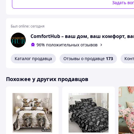
Задать во
себе комфортный сон и изысканный вид спальни.
Простой алгоритм покупки
Был online:
сегодня
ComfortHub – ваш дом, ваш комфорт, ва
96% положительных отзывов
Оформление заказа – сделайте заказ через кор
Каталог продавца
Отзывы о продавце
173
Кон
→
Похожее у других продавцов
Подтверждение покупки наш менеджер свяжется
→