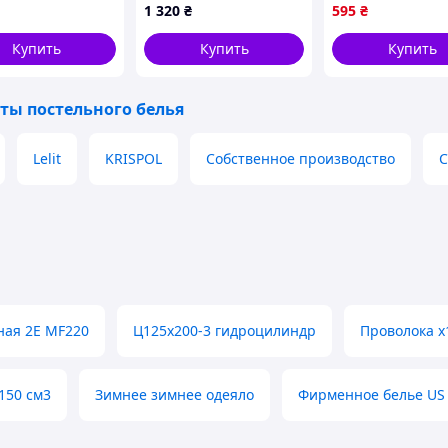
07 CONSTANCY
140*200см цвет
для кровати бел
1 320
₴
595
₴
шоколад - серый
полиэстера ТМ
MALLORY HOME
Купить
Купить
Купить
ты постельного белья
Lelit
KRISPOL
Собственное производство
C
ая 2E MF220
Ц125х200-3 гидроцилиндр
Проволока х
150 см3
Зимнее зимнее одеяло
Фирменное белье US 