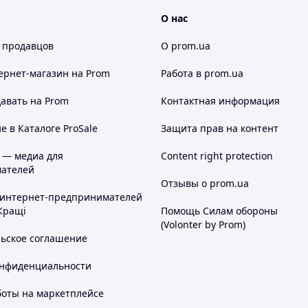
О нас
 продавцов
О prom.ua
ернет-магазин
на Prom
Работа в prom.ua
авать на Prom
Контактная информация
 в Каталоге ProSale
Защита прав на контент
 — медиа для
Content right protection
ателей
Отзывы о prom.ua
 интернет-предпринимателей
Кращі
Помощь Силам обороны
(Volonter by Prom)
льское соглашение
онфиденциальности
боты на маркетплейсе