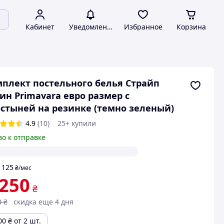
Кабинет
Уведомления
Избранное
Корзина
плект постельного белья Страйп
ин Primavara евро размер с
стыней на резинке (темно зеленый)
4.9
(10)
25+ купили
во к отправке
125
т
₴
/мес
 250
₴
0
₴
скидка еще 4 дня
00
₴
от 2 шт.