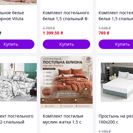
льное белье
Комплект постельного
Комплект посте
нковскую карту, при получении, наличными.
рное Viluta
белья 1,5 спальный B-
белья 1,5 спаль
рс 21149-1-5
1276 из бязи для
летний полисат
2 799
₴
1 538
₴
43 см
комфортного сна с
комфортного сна
₴
1 399
.50
₴
769
₴
наволочками 50х70
отдыха 160 P-02
50х70
Купить
Купить
Купить
озчиком по всей Украине. Отправка 1–2 дня
да рады каждому клиенту!!!
ект постельного
Комплект постилые
Простынь на ре
 2-спальный
муслин жатка 1.5 с
160х200 с
 поликотон
простыней на резинку
наволочками 50
1 190
₴