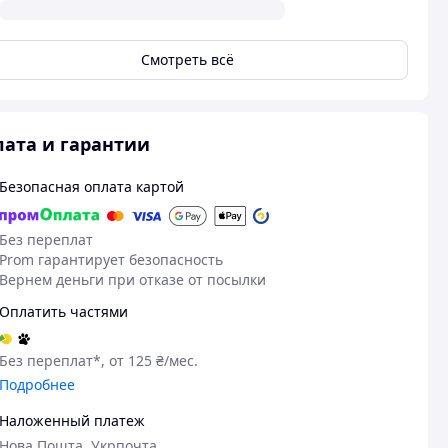
Смотреть всё
ата и гарантии
Безопасная оплата картой
Без переплат
Prom гарантирует безопасность
Вернем деньги при отказе от посылки
20.05.2026
25
Оксана Б.
Дмитрий Д.
Оплатить частями
Куплено на Prom.ua
Куплено на Pr
Гарна якість
Добре
Без переплат*, от 125 ₴/мес.
Подробнее
Наложенный платеж
Нова Пошта, Укрпочта