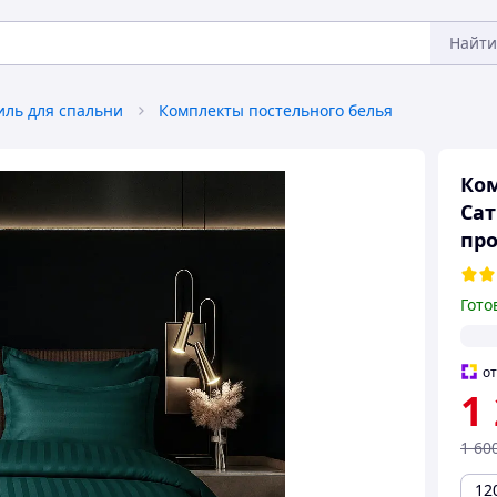
Найти
иль для спальни
Комплекты постельного белья
Ком
Сат
про
Гото
о
1
1 60
12