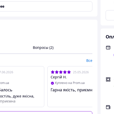
ее
о – за доступную цену
Опл
готовлен из высококачественного страйп-сатина,
Вопросы (2)
льный однотонный дизайн в тонкую полоску делает
ра.
Все
е, не сползает, идеальна для активного сна.
7.06.2026
25.05.2026
 жару
Сергій Н.
rom.ua
Куплено на Prom.ua
балось
Гарна якість, приємна ціна.
стіль, дуже якісна,
, приємна
с простыней на резинке прямо сейчас – подарите