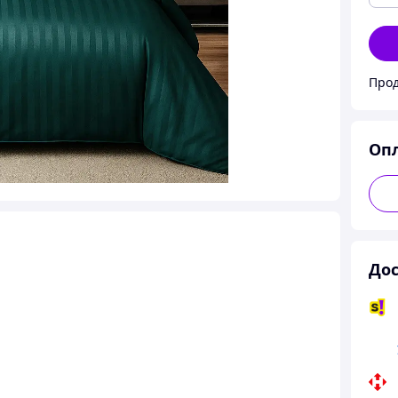
Оп
Дос