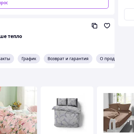
прос
ше тепло
зину на сайте в удобное для вас время.
такты
График
Возврат и гарантия
О продавце
 с вами, чтобы согласовать все детали.