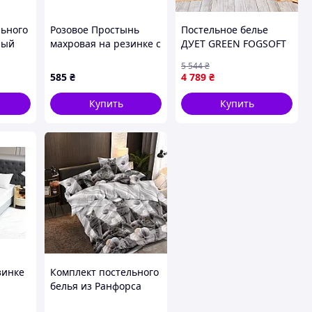
льного
Розовое Простынь
Постельное белье
ный
махровая на резинке с
ДУЕТ GREEN FOGSOFT
ин для
наволочками Anisa
PEACH Premium
5 544
₴
 и
(220х240+30 см)
двуспальное
585
₴
4 789
₴
24
салатовый
персиковый сатин
Купить
Купить
Турция Seli Постільна
білизна ДУЕТ GREEN
зинке
Комплект постельного
белья из Ранфорса
х70
двуспальный