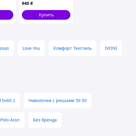
ая из
940
₴
Купить
osas
Love You
Комфорт Текстиль
IVONI
15н60 2
Наволочки с рюшами 50 50
Polo Assn
Без бренда