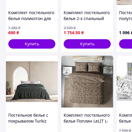
Комплект постельного
Комплект постельного
Посте
Оплата за заказ – оплатить можно онлайн, на ба
белья поликотон для
белья 2-х спальный
полуто
→
односпальной кровати
Бязь Gold Lux для
Ранфо
1 380
₴
3 509
₴
70х70 арт300 для
комфортного сна и
210х1
690
₴
1 754
.50
₴
1 096
комфортного сна
отдыха от TM
TimetoSleep
Купить
Купить
Получите посылку – доставляем избранным перев
Желаем приятных покупок и всег
Похожие товары по характеристикам
Постельное белье с
Комплект постельного
Компл
покрывалом Turkiz
белья Поплин LeLIT L-
белья
Stonewashed 220 х 230
2058 Евро (LLT-111345)
70х70
1 566
₴