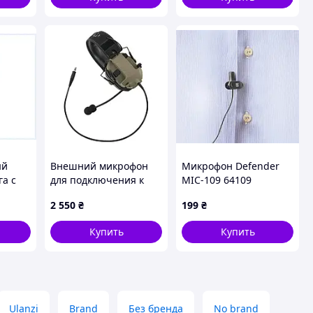
ый
Внешний микрофон
Микрофон Defender
га с
для подключения к
MIC-109 64109
рации наушников
2 550
₴
199
₴
Walkers Razor Slim -
Coyote
Купить
Купить
Ulanzi
Brand
Без бренда
No brand