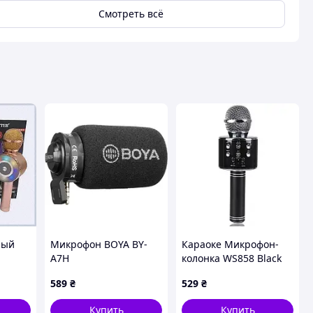
Смотреть всё
ный
Микрофон BOYA BY-
Караоке Микрофон-
A7H
колонка WS858 Black
,
yk07 des
589
₴
529
₴
Купить
Купить