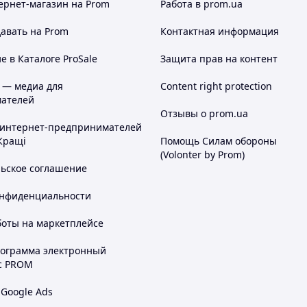
ернет-магазин
на Prom
Работа в prom.ua
авать на Prom
Контактная информация
 в Каталоге ProSale
Защита прав на контент
 — медиа для
Content right protection
ателей
Отзывы о prom.ua
 интернет-предпринимателей
Кращі
Помощь Силам обороны
(Volonter by Prom)
льское соглашение
онфиденциальности
боты на маркетплейсе
рограмма электронный
с PROM
 Google Ads