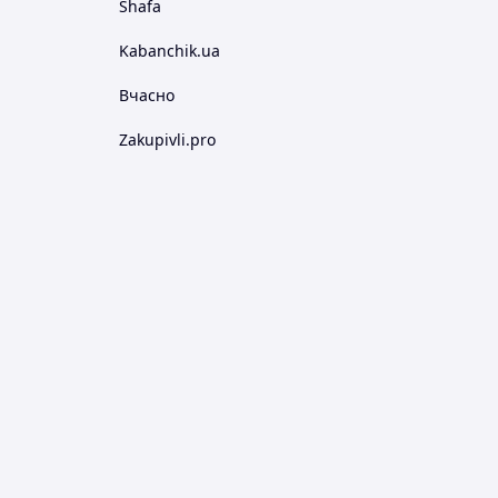
Shafa
Kabanchik.ua
Вчасно
Zakupivli.pro