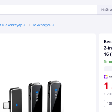
Найти
а и аксессуары
Микрофоны
Бе
2-i
16 
Гото
о
1
1 70
13