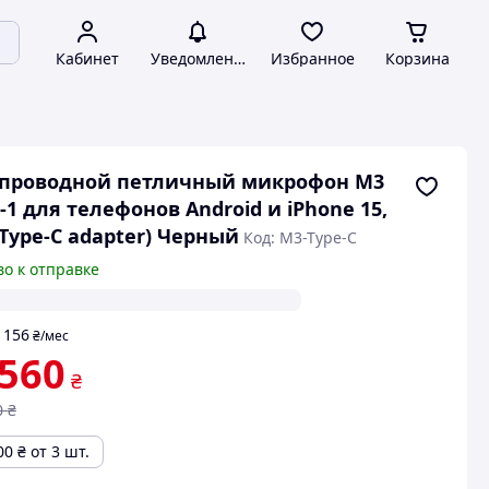
Кабинет
Уведомления
Избранное
Корзина
спроводной петличный микрофон M3
n-1 для телефонов Android и iPhone 15,
(Type-C adapter) Черный
Код: M3-Type-C
во к отправке
156
т
₴
/мес
 560
₴
0
₴
00
₴
от 3 шт.