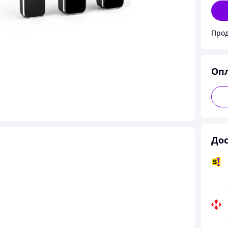
Прод
Оп
Дос