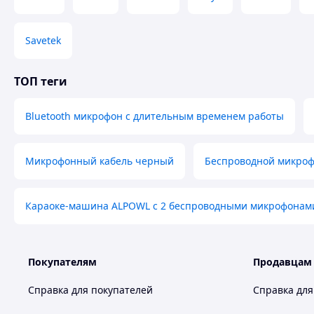
Комплектация:
зарядный кейс – 1шт
Savetek
микрофон – 2 шт
приемник (разъемы Type-C) – 1 шт.
зарядный кабель (USB-A to Type-C) – 1шт
ТОП теги
инструкция – 1 шт
Bluetooth микрофон с длительным временем работы
Похожие товары по характеристикам
Микрофонный кабель черный
Беспроводной микроф
Караоке-машина ALPOWL с 2 беспроводными микрофонам
Покупателям
Продавцам
Справка для покупателей
Справка для