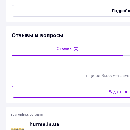
Способ установки/крепления
Петличный
Подробн
Направленность
Всенаправленный
Подключение устройства
Беспроводное
Тип разъема
USB Type-C
Отзывы и вопросы
Цвет
Черный
Гарантийный срок
3 мес
Отзывы (0)
Состояние
Новое
Характеристики
Чувствительность
-35 дБ
Еще не было отзывов
Частота
20000 Гц
Задать во
Размеры
Длина
46 мм
Ширина
16 мм
Был online:
сегодня
Диаметр
10 мм
hurma.in.ua
Вес
10 г