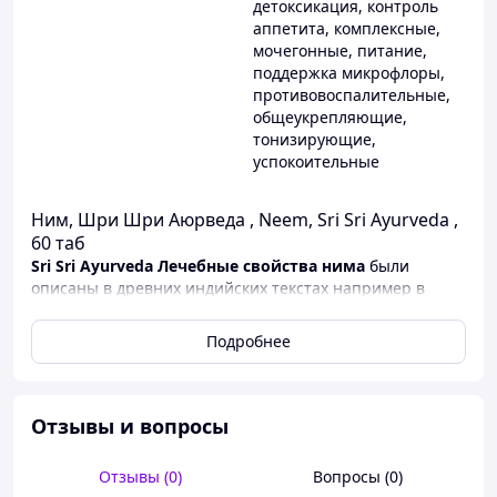
детоксикация
,
контроль
аппетита
,
комплексные
,
мочегонные
,
питание
,
поддержка микрофлоры
,
противовоспалительные
,
общеукрепляющие
,
тонизирующие
,
успокоительные
Ним, Шри Шри Аюрведа , Neem, Sri Sri Ayurveda ,
60 таб
Sri Sri Ayurveda Лечебные свойства нима
были
описаны в древних индийских текстах например в
Атхара Веде. В писаниях ним называют "сарва рога
ниварини" что значит "лекарство от всех болезней"
Подробнее
Санскритское название растения - "нимба"
производное от выражения в переводе означающего
"давать хорошее здоровье" Тысячелетиями это
растение используется в аюрведе для поддержания
Отзывы и вопросы
здоровья. Для приготовления препаратов
используются корни, кора, смола, листья, фрукты,
Отзывы (0)
Вопросы (0)
ядрышки семян и сделанное из них масло. Ним