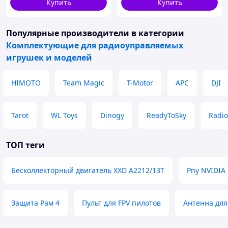
Купить
Купить
Популярные производители
в категории
Комплектующие для радиоуправляемых
игрушек и моделей
HIMOTO
Team Magic
T-Motor
APC
DJI
Tarot
WL Toys
Dinogy
ReadyToSky
Radi
ТОП теги
Бесколлекторный двигатель XXD A2212/13T
Pny NVIDIA
Защита Рам 4
Пульт для FPV пилотов
Антенна для