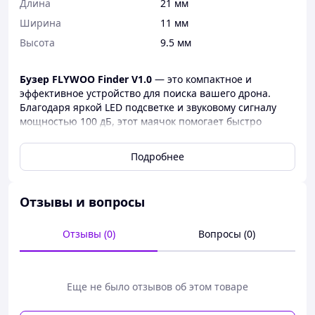
Длина
21 мм
Ширина
11 мм
Высота
9.5 мм
Бузер FLYWOO Finder V1.0
— это компактное и
эффективное устройство для поиска вашего дрона.
Благодаря яркой LED подсветке и звуковому сигналу
мощностью 100 дБ, этот маячок помогает быстро
находить дрон даже после аварийного приземления
или потери питания.
Подробнее
Особенность устройства — два режима работы:
синхронизация с контроллером полета или автономное
оповещение при отключении основного питания.
Отзывы и вопросы
Кроме того, встроенная батарея автоматически
заряжается от полетного контроллера, обеспечивая
Отзывы (0)
Вопросы (0)
бесперебойную работу.
Основные преимущества:
Громкий сигнал: благодаря 100 дБ четко
Еще не было отзывов об этом товаре
слышно даже на большом расстоянии.
Автономная работа: после отключения питания