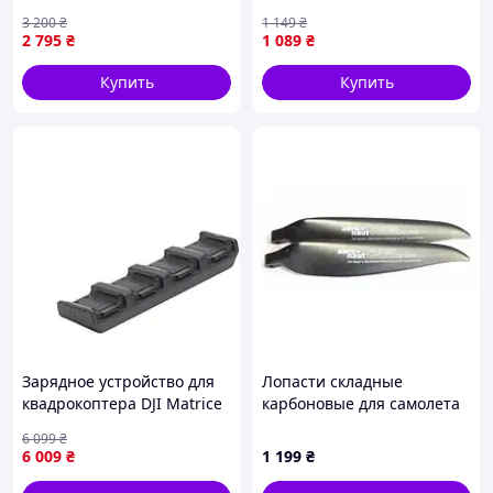
квадрокоптера
5.8GHz 48CH L/X Band
3 200
₴
1 149
₴
RadioMaster T8L ELRS Grey
(TX1918LX)
2 795
₴
1 089
₴
— FPV, 2.4 GHz, Hall
gimbals
Купить
Купить
Зарядное устройство для
Лопасти складные
квадрокоптера DJI Matrice
карбоновые для самолета
4 Series Charging Hub
Aeronaut CAM Carbon
6 099
₴
(CP.EN.00000555.01)
20х10 (723242)
6 009
₴
1 199
₴