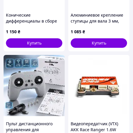
Конические
Алюминиевое крепление
дифференциалы в сборе
ступицы для вала 3 мм,
для радиоуправляемой
винт 2-56 (2 шт.)
1 150
₴
1 085
₴
автомодели.
Купить
Купить
Пульт дистанционного
Видеопередатчик (VTX)
управления для
AKK Race Ranger 1.6W