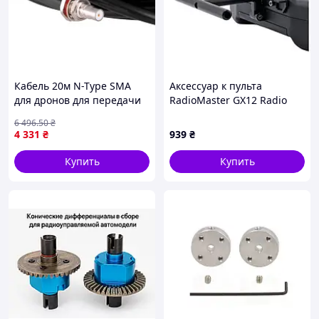
Кабель 20м N-Type SMA
Аксессуар к пульта
для дронов для передачи
RadioMaster GX12 Radio
данных и подключения
Multi-Stand (HP0157.0096)
6 496
.50
₴
оборудования FLAME
4 331
₴
939
₴
Купить
Купить