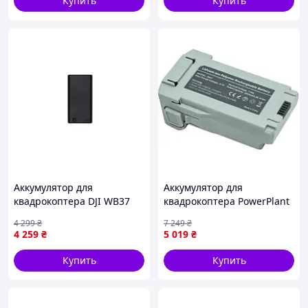
Купить
Купить
1 × FLYWOO Finder V1.0
1 × кабель 10 см
Аккумулятор для
Аккумулятор для
квадрокоптера DJI WB37
квадрокоптера PowerPlant
(CP.BX.000229.02)
DJI Mini 3 Pro 3850mAh
4 299
₴
7 249
₴
(CB970995)
4 259
₴
5 019
₴
Купить
Купить