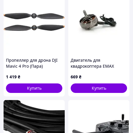
Пропеллер для дрона DJI
Двигатель для
Mavic 4 Pro (Пара)
квадрокоптера EMAX
(CP.MA.00000844.01)
ECO2-2807 1300KV
1 419
₴
669
₴
Купить
Купить