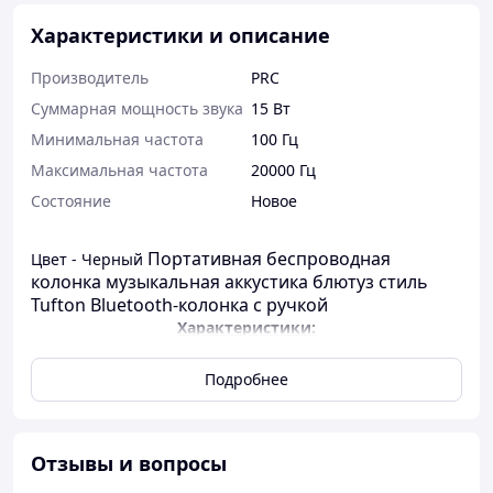
Характеристики и описание
Производитель
PRC
Суммарная мощность звука
15 Вт
Минимальная частота
100 Гц
Максимальная частота
20000 Гц
Состояние
Новое
Портативная беспроводная
Цвет - Черный
колонка музыкальная аккустика блютуз стиль
Tufton Bluetooth-колонка с ручкой
Характеристики:
Вес: 1415 г;
Размеры: 270*164*94 мм;
Тип соединения:
Подробнее
Bluetooth;
Мощность: 15 Вт;
Комплектация: коробка,
колонка, ручка, зарядный кабель Type-C;
Отзывы и вопросы