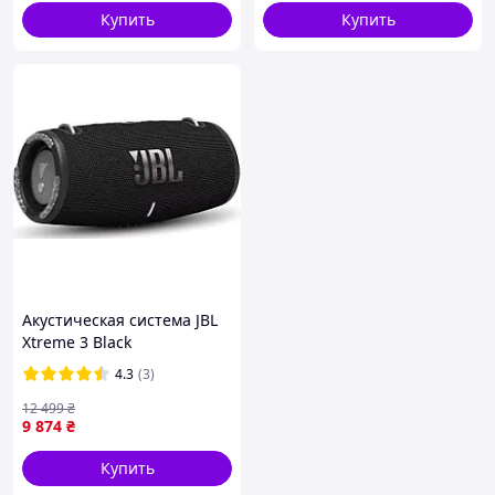
Купить
Купить
Акустическая система JBL
Xtreme 3 Black
(JBLXTREME3BLKEUNA)
4.3
(3)
12 499
₴
9 874
₴
Купить