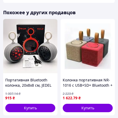
Похожее у других продавцов
Портативная Bluetooth
Колонка портативная NR-
колонка, 20x8х8 см, JEDEL
1016 с USB+SD+ Bluetooth +
Wave-110, Серая /
FM радио
1 307
.14
₴
2 223
₴
Беспроводная колонка /
915
₴
1 622
.79
₴
Колонка блютуз
Купить
Купить