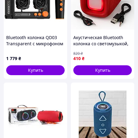
Bluetooth колонка QD03
Акустическая Bluetooth
Transparent с микрофоном
колонка со светомузыкой,
Black
Активные колонки для
820
₴
дома, Портативная
1 779
₴
410
₴
колонка для пк TY-57
Купить
Купить