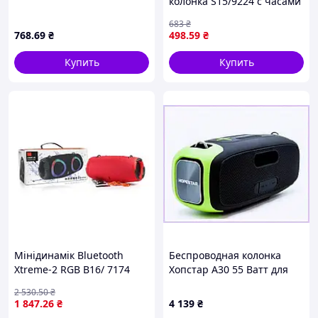
колонка S15/9224 с часами
(100)
683
₴
768
.69
₴
498
.59
₴
Купить
Купить
Мінідинамік Bluetooth
Беспроводная колонка
Xtreme-2 RGB B16/ 7174
Хопстар А30 55 Ватт для
(20)
вечеринок, 85A60M118
2 530
.50
₴
1 847
.26
₴
4 139
₴