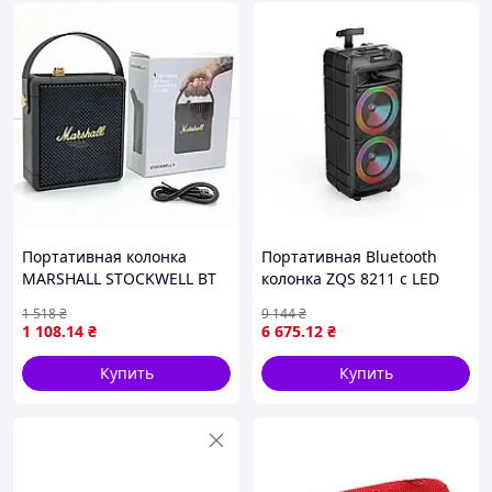
Портативная колонка
Портативная Bluetooth
MARSHALL STOCKWELL BT
колонка ZQS 8211 с LED
W2/ 9147 (60)
подсветкой
1 518
₴
9 144
₴
1 108
.14
₴
6 675
.12
₴
Купить
Купить