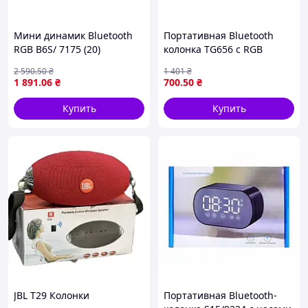
Мини динамик Bluetooth
Портативная Bluetooth
RGB B6S/ 7175 (20)
колонка TG656 с RGB
подсветкой для музыки и
2 590
.50
₴
1 401
₴
радио с аккумулятором
1 891
.06
₴
700
.50
₴
1500mAh
Купить
Купить
JBL T29 Колонки
Портативная Bluetooth-