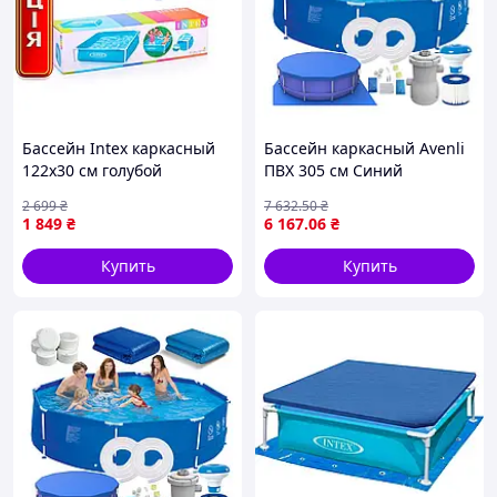
Бассейн Intex каркасный
Бассейн каркасный Avenli
122x30 см голубой
ПВХ 305 см Синий
квадратный детский для
2 699
₴
7 632
.50
₴
дачи сборный с
1 849
₴
6 167
.06
₴
металлическим каркасом
Купить
Купить