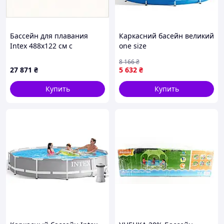
Бассейн для плавания
Каркасний басейн великий
Intex 488х122 см с
one size
подложкой, 85959PE53
8 166
₴
27 871
₴
5 632
₴
Купить
Купить
🔹
Быстрая установка без лишних усилий
Каркасный бассейн Intex 28205 легко собирается без
использования специальной техники или
профессионального инструмента. Для установки
достаточно ровной подготовленной поверхности.
Бассейн отлично подходит для сезонного
использования и не требует сложного ухода.