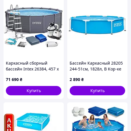
Каркасный сборный
Бассейн Каркасный 28205
бассейн Intex 26384, 457 х
244-51см, 1828л, В Кор-ке
122 см (478 х 124 см) (5 700
Adver Басейн Каркасний
71 690
₴
2 890
₴
л/ч, лестница, тент,
28205 244-51см, 1828л, В
подстилка)
Кор-ці
Купить
Купить