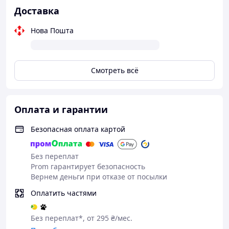
Доставка
Нова Пошта
Смотреть всё
Оплата и гарантии
Безопасная оплата картой
Без переплат
Prom гарантирует безопасность
🔹
Основные преимущества бассейна Intex
Вернем деньги при отказе от посылки
28205
Оплатить частями
✔ Прочный каркас из оцинкованной стали
✔ Надежная трехслойная чаша по технологии SUPER-
TOUGH
Без переплат*, от 295 ₴/мес.
✔ Быстрая сборка без специального оборудования