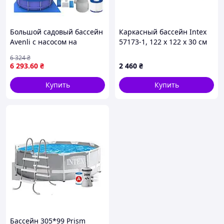
Большой садовый бассейн
Каркасный бассейн Intex
Avenli с насосом на
57173-1, 122 х 122 х 30 см
прочной раме 305x76см +
(тент, подстилка)
6 324
₴
Аксессуары 16in1!
6 293
.60
₴
2 460
₴
Купить
Купить
Бассейн 305*99 Prism