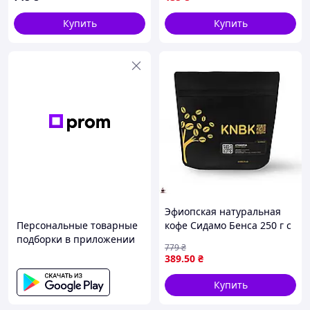
Купить
Купить
Эфиопская натуральная
Персональные товарные
кофе Сидамо Бенса 250 г с
подборки в приложении
ярким вкусом и ароматом
779
₴
из региона Sidamo
389
.50
₴
Купить