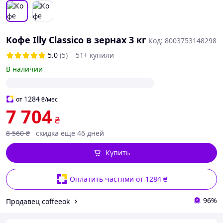
Кофе Illy Classico в зернах 3 кг
Код: 8003753148298
5.0
(5)
51+ купили
В наличии
1284
от
₴
/мес
7 704
₴
8 560
₴
скидка еще 46 дней
Купить
Оплатить частями от 1284 ₴
96%
Продавец coffeeok