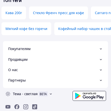
ТОП теги
Кава 200г
Стекло Френч пресс для кофе
Carraro 
Мягкий кофе без горечи
Кофейный набор чашек в сто
Покупателям
Продавцам
О нас
Партнеры
Тема
-
светлая
BETA