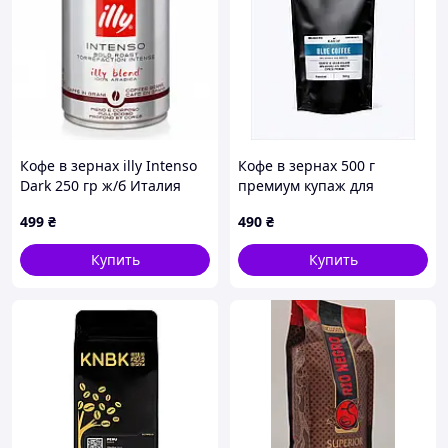
Кофе в зернах illy Intenso
Кофе в зернах 500 г
Dark 250 гр ж/б Италия
премиум купаж для
Илли Интензо темной
бодрости, A258012B7
499
₴
490
₴
обжарки
Купить
Купить