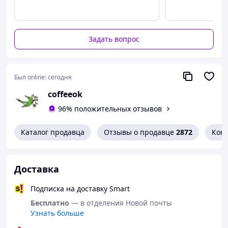
цветочными нотками
Производство:
Италия
💡
Illy Classico – наслаждайтесь итальянской
классикой с безупречным вкусом! Заказывайте с
Задать вопрос
доставкой по Украине.
🚚
Был online:
сегодня
coffeeok
96% положительных отзывов
Каталог продавца
Отзывы о продавце
2872
Кон
Доставка
Подписка на доставку Smart
Бесплатно
— в отделения Новой почты
Узнать больше