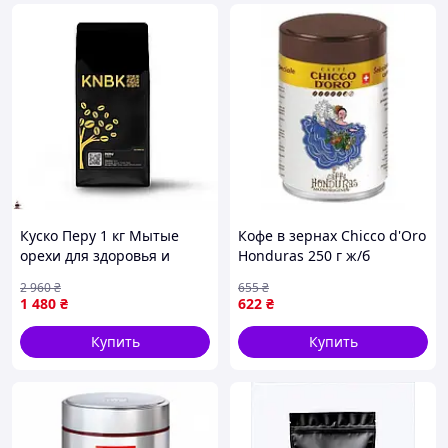
Куско Перу 1 кг Мытые
Кофе в зернах Chicco d'Oro
орехи для здоровья и
Honduras 250 г ж/б
энергии от природы
2 960
₴
655
₴
1 480
₴
622
₴
Купить
Купить