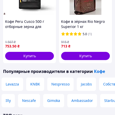
Кофе Peru Cusco 500 г
Кофе в зёрнах Rio Negro
отборные зерна для
Superior 1 кг
истинных ценителей
5.0
(1)
ароматного напитка
1 507
₴
915
₴
753
.50
₴
713
₴
Купить
Купить
Популярные производители
в категории
Кофе
Lavazza
KNBK
Nespresso
Jacobs
Собст
Illy
Nescafe
Gimoka
Ambassador
Starb