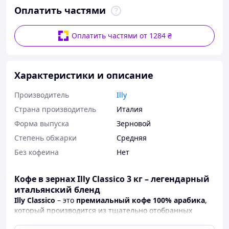
Оплатить частями
Оплатить частями от 1284 ₴
Характеристики и описание
Производитель
Illy
Страна производитель
Италия
Форма выпуска
Зерновой
Степень обжарки
Средняя
Без кофеина
Нет
Кофе в зернах Illy Classico 3 кг – легендарный
итальянский бленд
Illy Classico
– это
премиальный кофе 100% арабика
,
который производится из тщательно отобранных
зёрен с лучших плантаций мира.
Средняя обжарка