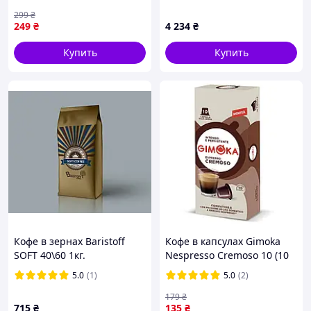
Нидерланды Сенсео
299
₴
249
₴
4 234
₴
Купить
Купить
Кофе в зернах Baristoff
Кофе в капсулах Gimoka
SOFT 40\60 1кг.
Nespresso Cremoso 10 (10
шт) Неспрессо Кремосо
5.0
(1)
5.0
(2)
Джимока с нотками
сухофруктов
179
₴
715
₴
135
₴