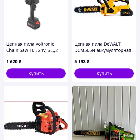
Цепная пила Voltronic
Цепная пила DeWALT
Chain Saw 16 , 24V, ЗE,,2
DCM565N аккумуляторная
АКБ, Case (Chain Saw 6)
бесщеточная мощность
1 620
₴
5 198
₴
(U1163837_BR)
5300 об мин для
профессионалов
Купить
Купить