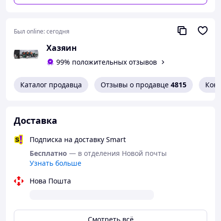
Особенности:
Низкий уровень шума и вибрации;
Был online:
сегодня
Автоматическая смазка цепи
Хазяин
Эффективные элементы безопасности ;
Хорошо сбалансированная
99% положительных отзывов
Двойная изоляция привода.
Комплектация:
Каталог продавца
Отзывы о продавце
4815
Кон
шина,
цепь,
ключ,
Доставка
электропила,
картонная упаковка,
Подписка на доставку Smart
инструкция.
Бесплатно
— в отделения Новой почты
Узнать больше
Нова Пошта
Смотреть всё