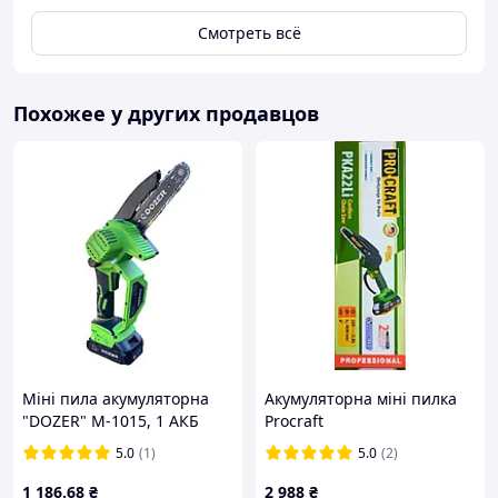
Смотреть всё
Похожее у других продавцов
Міні пила акумуляторна
Акумуляторна міні пилка
"DOZER" М-1015, 1 АКБ
Procraft
5.0
(1)
5.0
(2)
1 186
.68
₴
2 988
₴