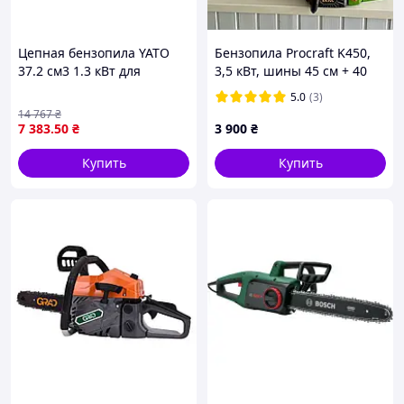
Цепная бензопила YATO
Бензопила Procraft K450,
37.2 см3 1.3 кВт для
3,5 кВт, шины 45 см + 40
садовых работ резки
см, 2 цепи в комплекте
5.0
(3)
деревьев и кустарников
14 767
₴
7 383
.50
₴
3 900
₴
Купить
Купить