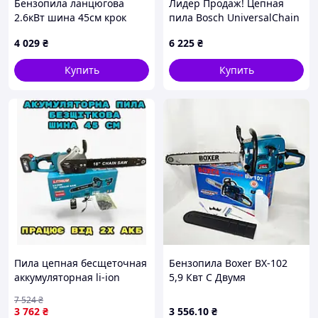
Бензопила ланцюгова
Лидер Продаж! Цепная
2.6кВт шина 45см крок
пила Bosch UniversalChain
ланцюга 0.325 GRAD
40 (0.600.8B8.402) - КлікБай
4 029
₴
6 225
₴
(5605935)
Купить
Купить
Пила цепная бесщеточная
Бензопила Boxer BX-102
аккумуляторная li-ion
5,9 Квт С Двумя
Makita пила 48 v
Направляющими И
7 524
₴
аккумуляторная пила с
Цепями QR-16
3 762
₴
3 556
.10
₴