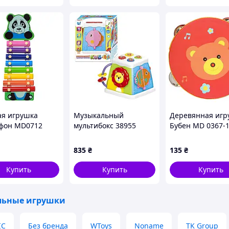
струной
ая игрушка
Музыкальный
Деревянная игр
фон MD0712
мультибокс 38955
Бубен MD 0367-
янный Панда-
(72/2) "WToys",
диаметр 15 см 
УКРАИНСКОЕ
835
₴
135
₴
ОЗВУЧЕНИЕ, песни,
сказки, названия
Купить
Купить
Купить
животных, истори
льные игрушки
IC
Без бренда
WToys
Noname
TK Group