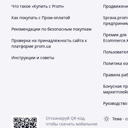
Что такое «Купить с Prom»
Продвижение
Как покупать с Пром-оплатой
Sprava.prom
предприним
Рекомендации по безопасным покупкам
Премия для
Проверка на принадлежность сайта к
Ecommerce.
платформе prom.ua
Пользовате
Инструкции и советы
Политика к
Правила ра
Бонусная п
маркетплей
Руководство
Отсканируй QR-код,
Тема
-
с
чтобы скачать мобильное