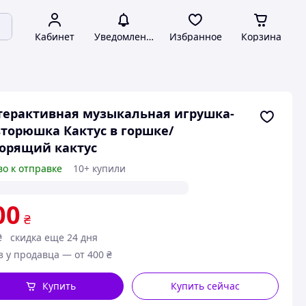
Кабинет
Уведомления
Избранное
Корзина
ерактивная музыкальная игрушка-
торюшка Кактус в горшке/
орящий кактус
во к отправке
10+ купили
00
₴
₴
скидка еще 24 дня
з у продавца — от 400 ₴
Купить
Купить сейчас