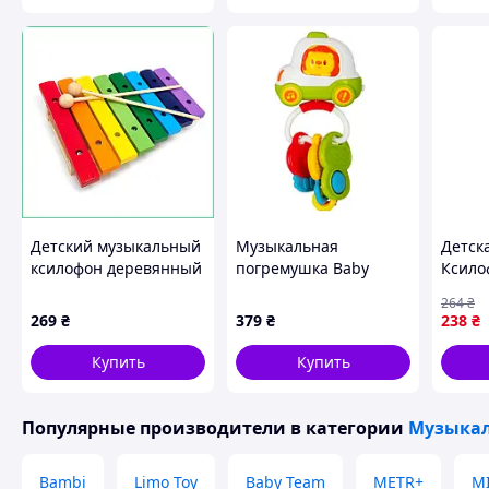
Детский музыкальный
Музыкальная
Детск
ксилофон деревянный
погремушка Baby
Ксило
8 тонов, развивающая
Team Машинка с
дерев
264
₴
игрушка для
ключиками 8657
Sara
269
₴
379
₴
238
₴
моторики, 2 палочки в
наборе
Купить
Купить
Популярные производители
в категории
Музыка
Bambi
Limo Toy
Baby Team
METR+
M