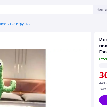
Найти
ыкальные игрушки
Инт
пов
Гов
Гото
3
440
Зака