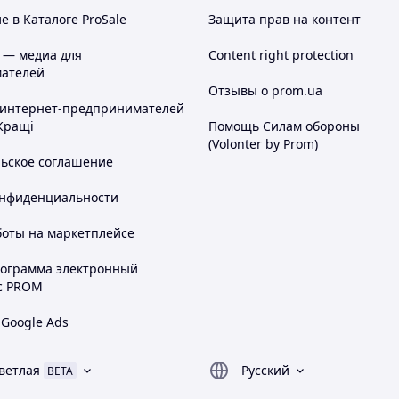
 в Каталоге ProSale
Защита прав на контент
 — медиа для
Content right protection
ателей
Отзывы о prom.ua
 интернет-предпринимателей
Кращі
Помощь Силам обороны
(Volonter by Prom)
льское соглашение
онфиденциальности
боты на маркетплейсе
рограмма электронный
с PROM
 Google Ads
ветлая
Русский
BETA