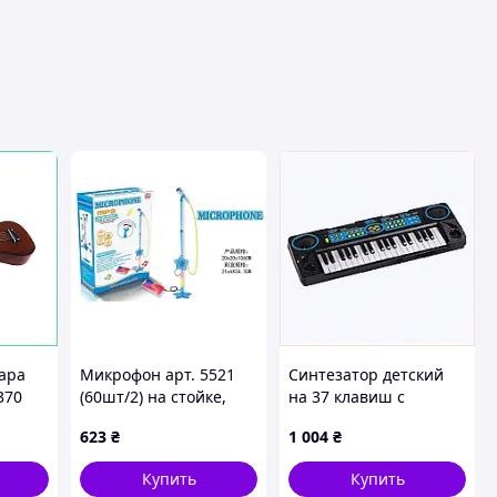
ара
Микрофон арт. 5521
Синтезатор детский
370
(60шт/2) на стойке,
на 37 клавиш с
MP3., свет, звук, р-р
караоке и
623
₴
1 004
₴
в
игрушки 20*20*106,
стереозвуком,
ковке
короб. 21*6*34,7см
H8552M12P5
Купить
Купить