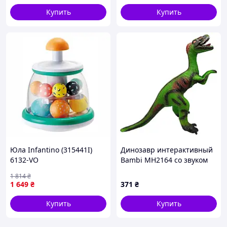
Купить
Купить
Юла Infantino (315441I)
Динозавр интерактивный
6132-VO
Bambi MH2164 со звуком
1 814
₴
1 649
₴
371
₴
Купить
Купить