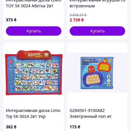
TOY SK 0024 Абетка 2в1
встроенным
двухсторонняя для
искусственным
3 898
.57
₴
рисования на украинском
интеллектом 25х22см,
373
₴
2 729
₴
языке для детей
Bobo Labubu, Серая /
Умная игрушка / Смарт-
Купить
Купить
игрушка плюшевая
Интерактивная доска Limo
G284501-9100A82
Toy SK 0024 2в1 Укр
Электронный поп ит
35х28х2 см Разноцветный
интерактивный
382
₴
173
₴
антистресс. Pop It