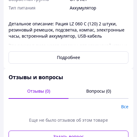
Тип питания
Аккумулятор
Детальное описание: Рация LZ 060 C (120) 2 штуки,
резиновый ремешок, подсветка, компас, электронные
часы, встроенный аккумулятор, USB-кабель
Эти рации в виде часов созданы для командной игры и
веселого общения. Две штуки в комплекте позволяют
Подробнее
мгновенно установить связь между друзьями. Модель
имеет встроенный аккумулятор, подсветку,
электронные часы и компас. Яркий дизайн и удобный
резиновый ремешок делают их комфортными для
Отзывы и вопросы
ежедневного ношения. Работают на расстоянии до 200
метров, обеспечивая стабильную связь.
Отзывы (0)
Вопросы (0)
Особенности:
Все
- 2 штуки в комплекті;
- длина рации с ремешком: 24 см;
Еще не было отзывов об этом товаре
- рации имеют встроенный аккумулятор (USB кабель
для зарядки в комплекте);
Задать вопрос