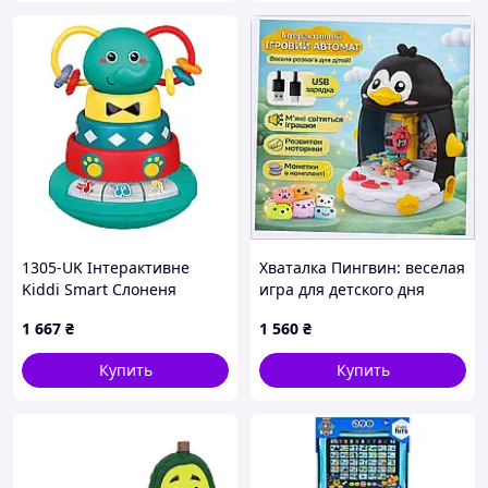
1305-UK Інтерактивне
Хваталка Пингвин: веселая
Kiddi Smart Слоненя
игра для детского дня
Грайко (українська), 2 типи
рождения, 2K9E838A00
1 667
₴
1 560
₴
цін
Купить
Купить