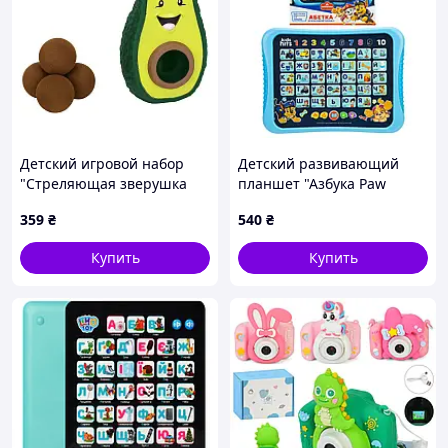
Детский игровой набор
Детский развивающий
"Стреляющая зверушка
планшет "Азбука Paw
Авокадо" HW54775
Patrol" KH01/014L
359
₴
540
₴
Купить
Купить