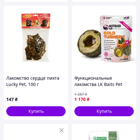
Лакомство сердце пихта
Функциональные
Luсky Pet, 100 г
лакомства LK Baits Pet
Nutrigo Gold Turmeric S-M
1 287
₴
для собак средних пород с
147
₴
1 170
₴
куркумой (Ø 20 мм), 170 г
Купить
Купить