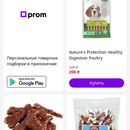
Nature's Protection Healthy
Персональные товарные
Digestion Poultry
подборки в приложении
Лакомства для собак с
220
₴
мясом птицы 110 гр
200
₴
Купить