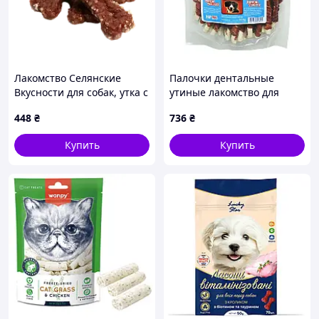
Лакомство Селянские
Палочки дентальные
Вкусности для собак, утка с
утиные лакомство для
рисом в виде косточки 6-
собак 500г gm28 - 500г
448
₴
736
₴
7х2 см 500 г
Купить
Купить