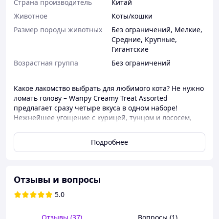
Страна производитель
Китай
Животное
Коты/кошки
Размер породы животных
Без ограничений
,
Мелкие
,
Средние
,
Крупные
,
Гигантские
Возрастная группа
Без ограничений
Какое лакомство выбрать для любимого кота? Не нужно
ломать голову – Wanpy Creamy Treat Assorted
предлагает сразу четыре вкуса в одном наборе!
Нежнейшее угощение с курицей, тунцом и лососем,
тунцом и треской, а также тунцом и креветками
порадует даже самого привередливого кота.
Подробнее
В упаковке 50 стиков, так что можно угощать усатого
гурмана каждый день, радуя его разными вкусами.
Жидкое лакомство для котов Wanpy не содержит
Отзывы и вопросы
консервантов, ароматизаторов и красителей, его
можно давать даже котятам с 3-месячного возраста.
5.0
Неоспоримое достоинство жидкого лакомства Ванпи –
минимальное содержание жира (всего 0,1%). Это
Отзывы (37)
Вопросы (1)