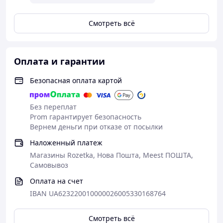
крахмал, таурин, полифенол чая, витамины (A, B2, B3,
B5, D3, E), ксантановая камедь.
Смотреть всё
АНАЛИЗ СОСТАВА: протеин – 6.5%, жир – 0.1%,
клетчатка – 1%, зола – 2%, влажность – 90%.
Калорийность: 6.5 ккал/шт., 463 ккал/кг.
Оплата и гарантии
Безопасная оплата картой
Без переплат
Prom гарантирует безопасность
Вернем деньги при отказе от посылки
Наложенный платеж
Магазины Rozetka, Нова Пошта, Meest ПОШТА,
Самовывоз
Оплата на счет
IBAN UA623220010000026005330168764
Смотреть всё