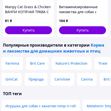
Wanpy Cat Grass & Chicken
Витаминизированные
ВАНПИ КОТЯЧАЯ ТРАВА С
лакомства для собак с
КУРКОЮ сублимированное
кроликом - 70 - 50 - Зип-
81
₴
104
₴
лакомство для кошек
пакет - Украина - 1.5
Купить
Купить
Популярные производители
в категории
Корма
и лакомства для домашних животных и птиц
Farmina
Brit Care
Nature's Protection
Trixie
GimCat
Природа
Carnilove
Canina
Brit
ТОП теги
Игрушка для собак с канатом romp-n-roll
Melatonin 5m