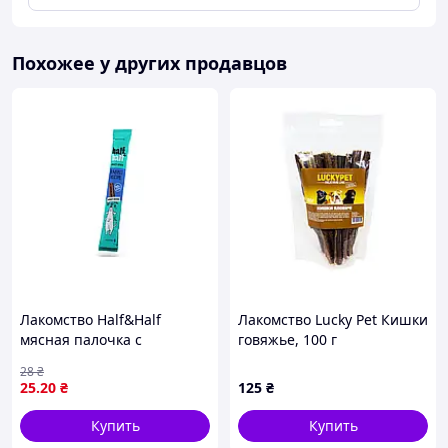
Похожее у других продавцов
Лакомство Half&Half
Лакомство Lucky Pet Кишки
мясная палочка с
говяжье, 100 г
кроликом, для собак, 12 г
28
₴
25
.20
₴
125
₴
Купить
Купить