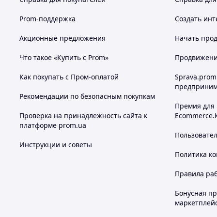
Prom-поддержка
Создать инт
Акционные предложения
Начать прод
Что такое «Купить с Prom»
Продвижение
Как покупать с Пром-оплатой
Sprava.prom
предприним
Рекомендации по безопасным покупкам
Премия для
Проверка на принадлежность сайта к
Ecommerce.
платформе prom.ua
🔹 Технические характеристики
Пользовате
Тип:
беспроводной петличный микрофон
Инструкции и советы
Тип подключения:
радиосигнал 2.4 ГГц
Политика к
Дальность работы:
до 10 м
Встроенный аккумулятор:
70 мАч
Правила ра
Время работы:
до 6 часов
Частота дискретизации:
до 20 кГц
Бонусная п
Чувствительность:
26 дБс
маркетплей
Шумоподавление:
есть