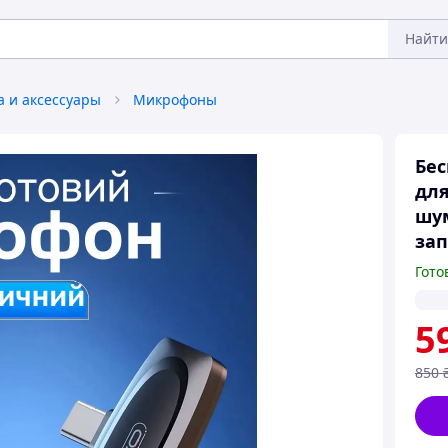
Найти
а и аксессуары
Микрофоны
Бе
для
шу
зап
Гото
5
850