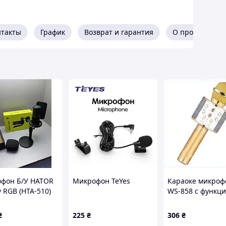
нтакты
График
Возврат и гарантия
О продавце
фон Б/У HATOR
Микрофон TeYes
Караоке микроф
y RGB (HTA-510)
WS-858 с функц
повербанка,
8581C46A6
₴
225
₴
306
₴