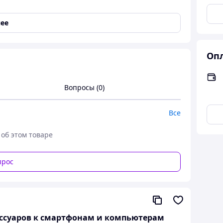
ее
Опл
Вопросы (0)
Все
 об этом товаре
он для смартфона Type-C с
 детализированного звучания с
XO MKF08A
! Этот
прос
вает
кристально чистую запись
, удобство
аря
всеспрямленному приему звука и системе
 ведущих онлайн-стримы, интервьюеров,
ессуаров к смартфонам и компьютерам