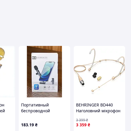
он
Портативный
BEHRINGER BD440
ией
беспроводной
Наголовний мікрофон
петличный микрофон
3 399
₴
K8 с переходником для
183
.19
₴
3 359
₴
блогеров