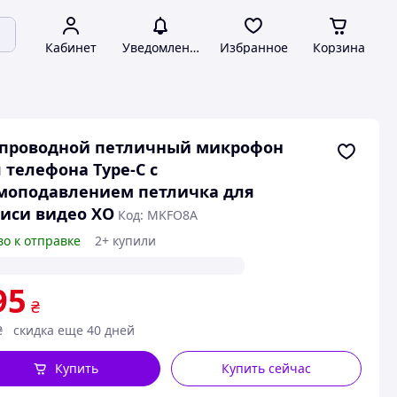
Кабинет
Уведомления
Избранное
Корзина
спроводной петличный микрофон
 телефона Type-C с
моподавлением петличка для
иси видео XO
Код: MKFO8A
во к отправке
2+ купили
95
₴
₴
скидка еще 40 дней
Купить
Купить сейчас