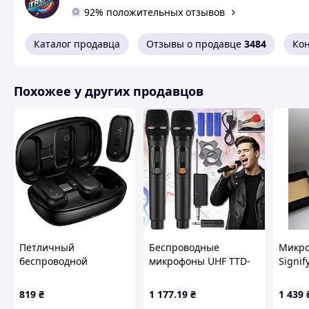
92% положительных отзывов
Каталог продавца
Отзывы о продавце
3484
Ко
Похожее у других продавцов
Петличный
Беспроводные
Микро
беспроводной
микрофоны UHF TTD-
Signif
микрофон Hoco L26
M12 | Караоке-
Dual-mic Smart AI
система UHF TTD-M12
819
₴
1 177
.19
₴
1 439
(Type-C)
на два микрофона