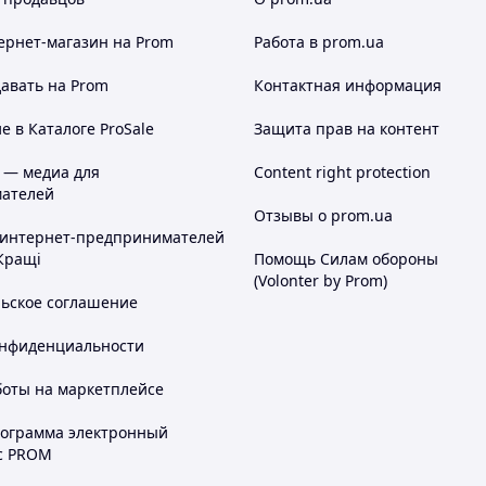
ернет-магазин
на Prom
Работа в prom.ua
авать на Prom
Контактная информация
 в Каталоге ProSale
Защита прав на контент
 — медиа для
Content right protection
ателей
Отзывы о prom.ua
 интернет-предпринимателей
Кращі
Помощь Силам обороны
(Volonter by Prom)
льское соглашение
онфиденциальности
боты на маркетплейсе
рограмма электронный
с PROM