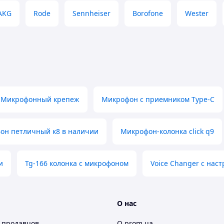
AKG
Rode
Sennheiser
Borofone
Wester
Микрофонный крепеж
Микрофон с приемником Type-C
он петличный к8 в наличии
Микрофон-колонка click q9
и
Tg-166 колонка с микрофоном
Voice Changer с нас
О нас
 продавцов
О prom.ua