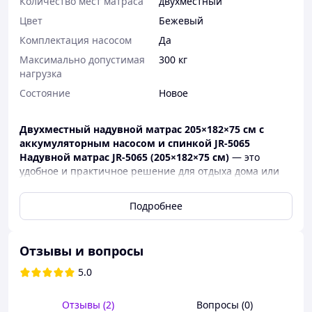
Количество мест матраса
двухместный
Цвет
Бежевый
Комплектация насосом
Да
Максимально допустимая
300 кг
нагрузка
Состояние
Новое
Двухместный надувной матрас 205×182×75 см с
аккумуляторным насосом и спинкой JR-5065
Надувной матрас JR-5065 (205×182×75 см)
— это
удобное и практичное решение для отдыха дома или
на природе. Благодаря встроенной спинке и мягкому
флокированному покрытию, матрас обеспечивает
Подробнее
комфорт и уют, напоминая диван-кровать. Он
рассчитан на двоих взрослых и выдерживает нагрузку
более 300 кг, оставаясь устойчивым и надежным при
Отзывы и вопросы
использовании.
5.0
Компактная конструкция легко надувается
встроенным аккумуляторным насосом
с разъёмом
Type-C, что позволяет быстро подготовить матрас к
Отзывы (2)
Вопросы (0)