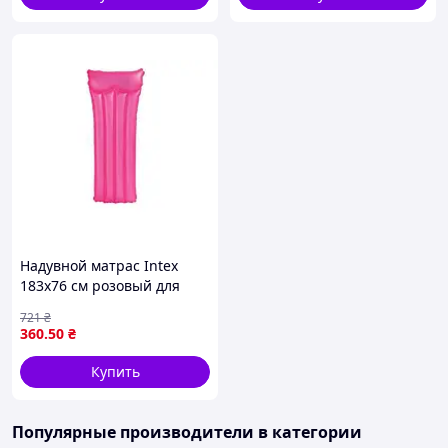
Надувной матрас Intex
183х76 см розовый для
пляжа и отдыха
721
₴
максимальная нагрузка до
360
.50
₴
75 кг
Купить
Популярные производители
в категории