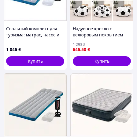
Спальный комплект для
Надувное кресло с
туризма: матрас, насос и
велюровым покрытием
подушка 255A98EB66
110х110х85 см черно-
1 293
₴
белое до 150 кг для отдыха
1 046
₴
646
.50
₴
Купить
Купить