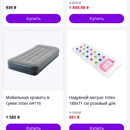
см innotek mona
двумя подушками и
2 423
₴
ручным насосом
939
₴
1 695
.98
₴
Полуторный D2-2026
Купить
Купить
Мобильная кровать в
Надувной матрас Intex
сумке Intex 64116
188х71 см розовый для
односпальная, 2559H5C51X
пляжа и отдыха с
1 122
₴
максимальным весом до 90
1 585
₴
561
₴
кг
Купить
Купить