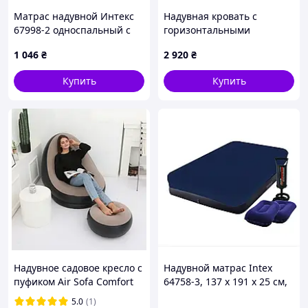
Матрас надувной Интекс
Надувная кровать с
67998-2 односпальный с
горизонтальными
ручным насосом
ребрами жесткости Intex
1 046
₴
2 920
₴
255A9M866B
TMT2559827
Купить
Купить
Надувное садовое кресло с
Надувной матрас Intex
пуфиком Air Sofa Comfort
64758-3, 137 x 191 x 25 см,
zd-33223, велюр, 76*130
с наматрасником-чехлом,
5.0
(1)