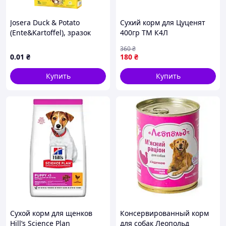
Josera Duck & Potato
Сухий корм для Цуценят
(Ente&Kartoffel), зразок
400гр ТМ К4Л
360
₴
0
.01
₴
180
₴
Купить
Купить
Сухой корм для щенков
Консервированный корм
Hill’s Science Plan
для собак Леопольд