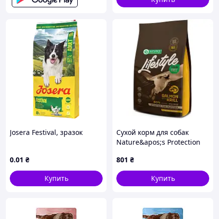
Josera Festival, зразок
Сухой корм для собак
Nature&apos;s Protection
Lifestyle Grain Free Salmon
0
.01
₴
801
₴
with krill Starter For
Puppies 1 (NPLS45682)
Купить
Купить