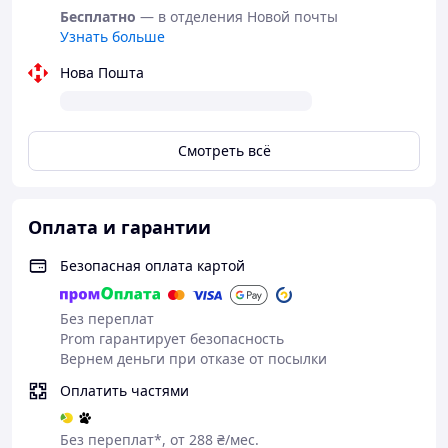
Бесплатно
— в отделения Новой почты
масло лососевое 0,5%, банан * 0,23 %,
Узнать больше
томаты * 0,2 %, боярышник * 0,065%, имбирь* 0,01%.
Нова Пошта
.
Энергетическая ценность 100 g (г) корма: 1 503,81 kJ
(кДж) (359,42 kkal (ккал)).
Смотреть всё
Оплата и гарантии
Безопасная оплата картой
Без переплат
Prom гарантирует безопасность
Вернем деньги при отказе от посылки
Оплатить частями
Без переплат*, от 288 ₴/мес.