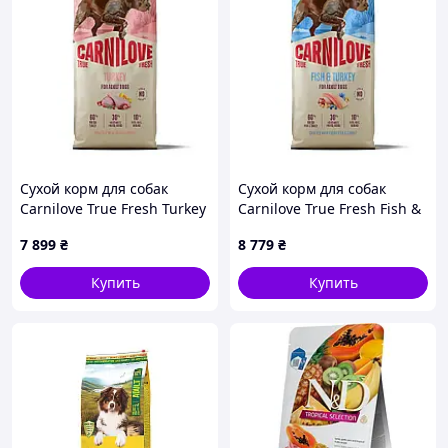
Сухой корм для cобак
Сухой корм для cобак
Carnilove True Fresh Turkey
Carnilove True Fresh Fish &
( индейка ) 12 кг
Turkey ( рыба и индейка )
7 899
₴
8 779
₴
12 кг
Купить
Купить