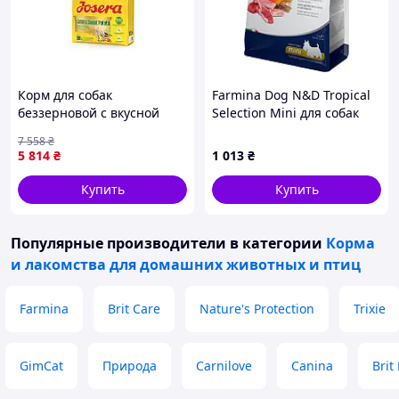
Корм для собак
Farmina Dog N&D Tropical
беззерновой с вкусной
Selection Mini для собак
ягнятиной 12,5 кг
малих порід, з ягням,
7 558
₴
спельтою, вівсом, та
5 814
₴
1 013
₴
тропічними фруктами, 1.5
кг
Купить
Купить
Популярные производители
в категории
Корма
и лакомства для домашних животных и птиц
Farmina
Brit Care
Nature's Protection
Trixie
GimCat
Природа
Carnilove
Canina
Brit