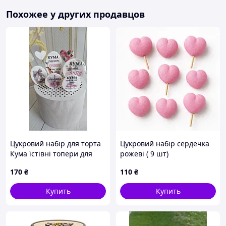
Похожее у других продавцов
Цукровий набір для торта
Цукровий набір сердечка
Кума їстівні топери для
рожеві ( 9 шт)
декору святкового торта
170
₴
110
₴
Купить
Купить