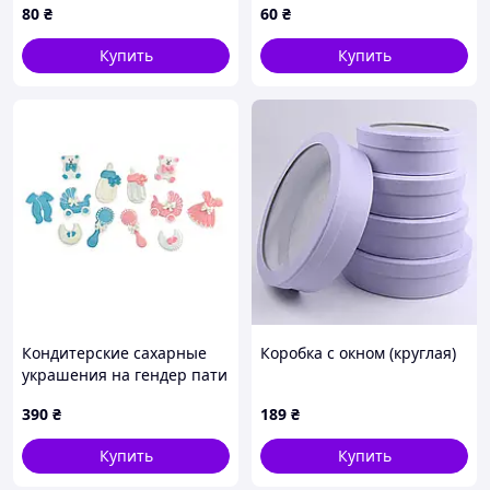
80
₴
60
₴
Купить
Купить
Кондитерские сахарные
Коробка с окном (круглая)
украшения на гендер пати
мальчик или девочка
390
₴
189
₴
сахарный набор сладо для
гендер торта, 12
Купить
Купить
элементов