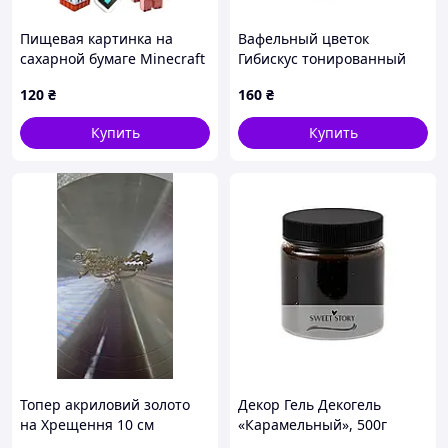
Пищевая картинка на
Вафельный цветок
сахарной бумаге Minecraft
Гибискус тонированный
розовый ТМ Сладо
120
₴
160
₴
Купить
Купить
Топер акриловий золото
Декор Гель Декогель
на Хрещення 10 см
«Карамельный», 500г