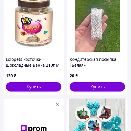
Lolopets косточки
Кондитерская посыпка
шоколадные Банка 210г M
«Белая»
80604
139
₴
20
₴
Купить
Купить