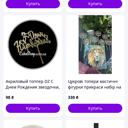
Купить
Купить
Акриловый топпер DZ С
Цукрові топери мастичні
Днем Рождения звездочки,
фігурки прикраси набір на
золото
торт чоловіку "Лев та
98
₴
330
₴
надписи
Купить
Купить