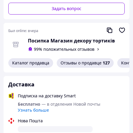
Состав:
Сахар белый, патока крахмальная, жир
Задать вопрос
кондитерский, загуститель трагакант, крахмал
кукурузный сухой, лимонная кислота, консервант
сорбиновая кислота, ароматизатор идентичный
натуральному «Ваниль». Без ГМО.
Был online:
вчера
Условия хранения:
Хранить в сухом,
Посипка Магазин декору тортиків
прохладном месте при температуре не выше
99% положительных отзывов
25°C и относительной влажности воздуха не
более 75%.
Каталог продавца
Отзывы о продавце
127
Конт
Срок годности:
24 месяца.
Производитель:
Slado, Украина.
Доставка
Подписка на доставку Smart
Бесплатно
— в отделения Новой почты
Узнать больше
Нова Пошта