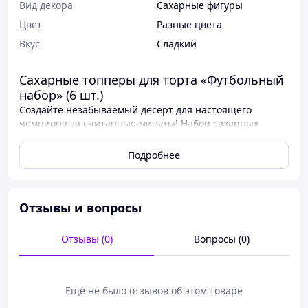
Вид декора
Сахарные фигуры
Цвет
Разные цвета
Вкус
Сладкий
Сахарные топперы для торта «Футбольный
набор» (6 шт.)
Создайте незабываемый десерт для настоящего
чемпиона за считанные минуты! Набор сахарных
топперов на футбольную тематику — это идеальное
решение для быстрого и профессионального
Подробнее
оформления праздничного торта, кексов или кенди-
бара.
Характеристики:
Отзывы и вопросы
Набор включает футбольный мяч, золотой
кубок, футбольную форму (футболка и шорты с
Отзывы (0)
Вопросы (0)
номером 7) и пару бутс.
Размеры фигурок:
7 x 5.2 см; 12 x 5 см; 8.5 x 8.5
см.
Еще не было отзывов об этом товаре
Высота со шпажкой:
До 12 x 5.2 см.