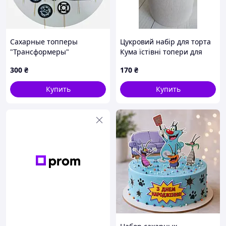
Сахарные топперы
Цукровий набір для торта
"Трансформеры"
Кума їстівні топери для
декору святкового торта
300
₴
170
₴
Купить
Купить