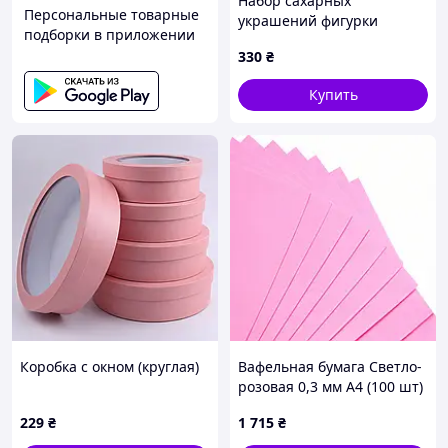
Набор сахарных
Персональные товарные
украшений фигурки
подборки в приложении
топперы на торт День
330
₴
рождения Огги и кукарачи
Купить
Коробка с окном (круглая)
Вафельная бумага Светло-
розовая 0,3 мм А4 (100 шт)
ТМ «Cit Company»
229
₴
1 715
₴