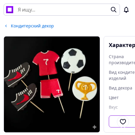
Кондитерский декор
Характе
Страна
производит
Вид кондите
изделий
Вид декора
Цвет
Вкус