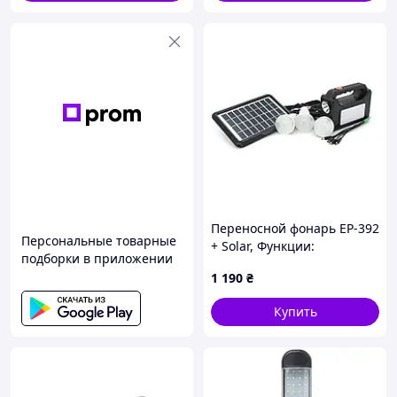
Переносной фонарь EP-392
Персональные товарные
+ Solar, Функции:
подборки в приложении
PowerBank, АКБ
1 190
₴
6V/4000mAh, 3 выносные
лампочки 3W,
Купить
175х65х125мм, Black, Box