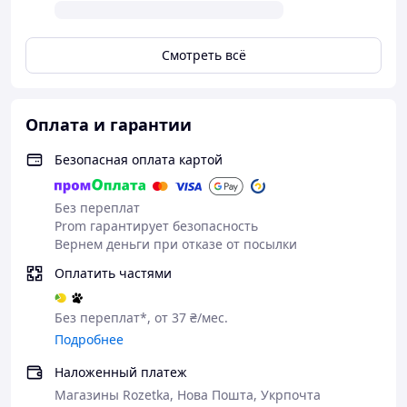
Режимы 100% ,50% 25% стробоскоп, SOS
Кнопка сверху на фонаре
Фокусировка (Zoom) есть
Смотреть всё
Тип фокусировки выдвижной механизм
Материал корпуса Анодированный алюминий
Уплотнительные резинки есть
Оплата и гарантии
Влагостойкость есть
Ударостойкость есть
Безопасная оплата картой
Питание 1 аккумулятор 18650 или 3-ААА
батарейки
Зарядка от сети micro USB
Без переплат
Габаритные размеры:
Prom гарантирует безопасность
Вернем деньги при отказе от посылки
Длинна 166мм,
диаметр ручки 31мм,
Оплатить частями
диаметр головки 40мм
Комплектация:
Без переплат*, от 37 ₴/мес.
Фонарь ручной
Подробнее
Ремешок на руку
1 аккумулятор 18650
Наложенный платеж
шнур USB-microUSB
Магазины Rozetka, Нова Пошта, Укрпочта
кассета для трех батареек типа AAA