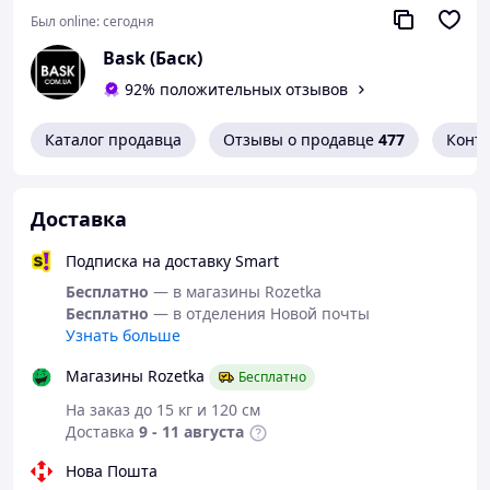
функционирования – особенности модели
P55-HP50
Был online:
сегодня
CREE XHP50
Bask (Баск)
Малогабаритный металлический фонарь с одним
мощным главным светодиодом и одним боковым COB
92% положительных отзывов
светодиодом.
Каталог продавца
Отзывы о продавце
477
Конт
Работает от встроенного аккумулятора.
Зарядка от порта USB.
алюминиевый корпус.
Кнопка переключения режимов находится на
Доставка
торце фонаря.
Подписка на доставку Smart
Особенности:
Бесплатно
— в магазины Rozetka
Сверх яркий мощный диод нового типа HP50
Бесплатно
— в отделения Новой почты
Дальность свечения до 1000 м
Узнать больше
Новый вид ремешка на руку
Возможность установки 1 аккумулятора размера
Магазины Rozetka
Бесплатно
26650
На заказ до 15 кг и 120 см
Характеристики:
Доставка
9 - 11 августа
Model: P55
Световой поток 1500 люмен
Нова Пошта
Кол-во режимов 5