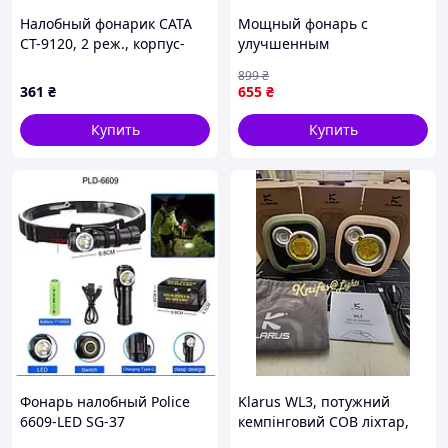
Налобный фонарик CATA
Мощный фонарь с
CT-9120, 2 реж., корпус-
улучшенным
пластик, водостойкий,
аккумулятором SUNROZ
899
₴
ip44, встроенный аккум,
10W W689-3 1500 mAh
361
₴
655
₴
6400K, BOX
3xCOB+XPE 1000LM USB
Type-C IPX4 Черный D6-
Купить
Купить
2026
Фонарь налобный Police
Klarus WL3, потужний
6609-LED SG-37
кемпінговий COB ліхтар,
1500 lumens, новинка.