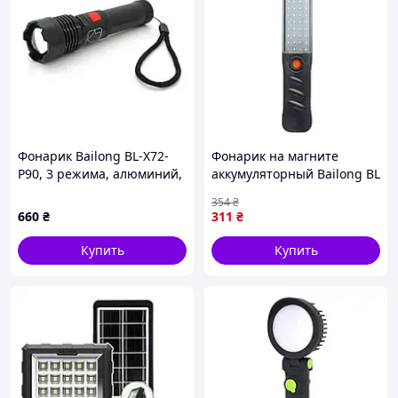
Фонарик Bailong BL-X72-
Фонарик на магните
P90, 3 режима, алюминий,
аккумуляторный Bailong BL
встроенный аккум, USB
PC-048COB USB CHARGE
354
₴
кабель, BOX(1505582329)
8094 Black, 8141163 - 282
660
₴
311
₴
Купить
Купить