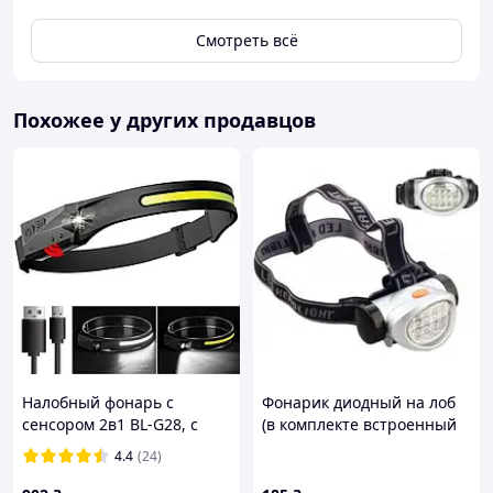
коробка
Смотреть всё
Похожее у других продавцов
Налобный фонарь с
Фонарик диодный на лоб
сенсором 2в1 BL-G28, с
(в комплекте встроенный
USB зарядкой /
аккумулятор, кабель 220V)
4.4
(24)
Аккумуляторный LED
фонарик для рыбалки и