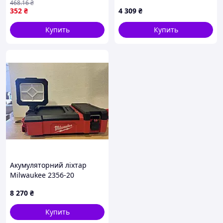
468
.16
₴
352
₴
4 309
₴
Купить
Купить
Акумуляторний ліхтар
Milwaukee 2356-20
8 270
₴
Купить