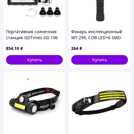
Портативная солнечная
Фонарь инспекционный
станция GDTimes GD 106
WT-299, COB LED+6 SMD
фонарь + 3 лампочки
LED, 3 режима работы,
854
.10
₴
264
₴
заряд от 5V, батарея
18650/1200mAh, магнит+
Купить
Купить
крюк крепления, BOX