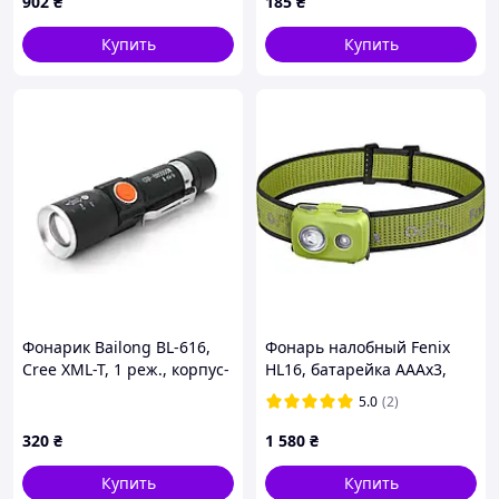
902
₴
185
₴
кемпинга
Купить
Купить
Фонарик Bailong BL-616,
Фонарь налобный Fenix
Cree XML-T, 1 реж., корпус-
HL16, батарейка АААх3,
алюминий, водостойкий,
130 х 103 х 39 мм, Green
5.0
(2)
ударопрочный,
встроенный аккумулятор,
320
₴
1 580
₴
BOX
Купить
Купить