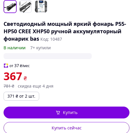
Светодиодный мощный яркий фонарь P55-
HP50 CREE XHP50 ручной аккумуляторный
фонарик bas
Код: 10487
В наличии
7+ купили
37
от
₴
/мес
367
₴
781
₴
скидка еще 4 дня
371
₴
от 2 шт.
Купить
Купить сейчас