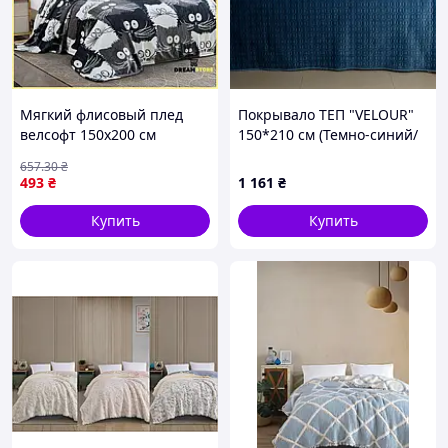
Мягкий флисовый плед
Покрывало ТЕП "VELOUR"
велсофт 150х200 см
150*210 см (Темно-синий/
пушистое покрывало для
Мозаика)
657
.30
₴
дивана тепло в спальне и
493
₴
1 161
₴
дома стор1
Купить
Купить