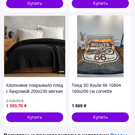
Купить
Купить
Хлопковое покрывало плед
Плед 3D Route 66 10604
с бахромой 200х230 мягкая
160х200 см corvette
накидка для кровати или
2 124
.90
₴
дивана в доме стор1
1 593
.70
₴
1 869
₴
Купить
Купить