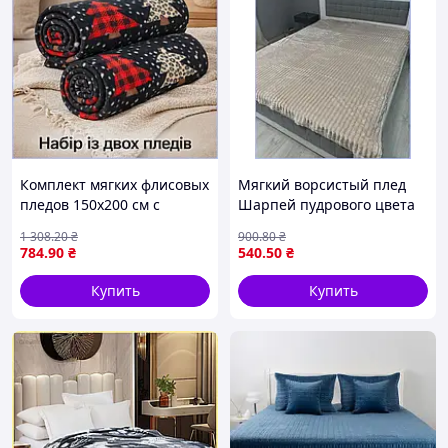
🔒 Программа защиты покупателей
Prom.ua гарантирует безопасность покупок до 3000 грн.
Подробнее:
перейти
.
Комплект мягких флисовых
Мягкий ворсистый плед
пледов 150x200 см с
Шарпей пудрового цвета
новогодним рисунком
200х230 см теплое
1 308
.20
₴
900
.80
₴
теплые зимние пледы для
покрывало для кровати и
784
.90
₴
540
.50
₴
вашего дома МШоп1
уюта МШоп1
Купить
Купить