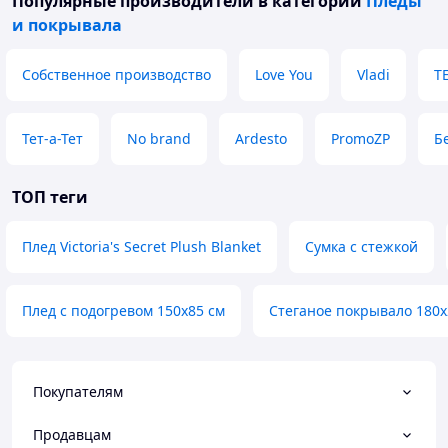
Популярные производители
в категории
Пледы
и покрывала
Собственное производство
Love You
Vladi
Т
Тет-а-Тет
No brand
Ardesto
PromoZP
Б
ТОП теги
Плед Victoria's Secret Plush Blanket
Сумка с стежкой
Плед с подогревом 150x85 см
Стеганое покрывало 180х
Покупателям
Продавцам