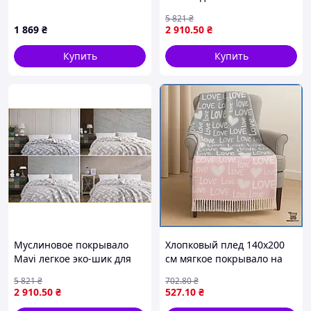
стильное одеяло для
5 821
₴
создания уюта и комфорта
1 869
₴
2 910
.50
₴
Купить
Купить
Муслиновое покрывало
Хлопковый плед 140х200
Mavi легкое эко-шик для
см мягкое покрывало на
спальни и дивана
кровать и текстурная
5 821
₴
702
.80
₴
стильное покрытие для
накидка для дивана в
2 910
.50
₴
527
.10
₴
уюта и комфорта
вашем доме шоп1