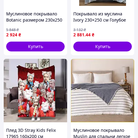
Муслиновое покрывало
Покрывало из муслина
Botanic размером 230х250
Ivory 230×250 см Голубое
см для стильного
для спальни и домашнего
5 848
₴
3 132
₴
оформления интерьера
уюта, голубой
2 924
₴
2 881
.44
₴
Купить
Купить
Плед 3D Stray Kids Felix
Муслиновое покрывало
17965 160х200 см
Muslin для спальни легкое