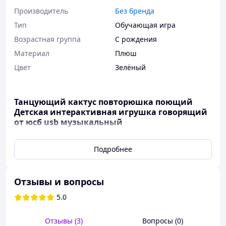
Производитель
Без бренда
Тип
Обучающая игра
Возрастная группа
С рождения
Материал
Плюш
Цвет
Зелёный
Танцующий кактус повторюшка поющий
Детская интерактивная игрушка говорящий
от юсб usb музыкальный
Плюшевая игрушка в виде улыбающегося кактуса
Подробнее
порадует Вас и Ваших близких. Этот интерактивный
кактус умеет петь, танцевать, светиться и повторять
звуки, создавая незабываемые эмоции.
Отзывы и вопросы
Что делает кактус уникальным?
5.0
Песни:
120 веселых мелодий наполнят Ваш
Отзывы (3)
Вопросы (0)
дом уютом и радостью.