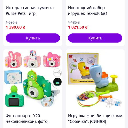
Интерактивная сумочка
Новогодний набор
Purse Pets Тигр
игрушек ТехноК 6в1
(SM26700/8736)
(коробка 37 х 27.5 х 19.3 см)
1 636
₴
1 135
₴
1 390
.60
₴
1 021
.50
₴
Купить
Купить
Фотоаппарат Y20
Игрушка фризби с дисками
чехол(силикон), фото,
"Собачка", (СИНЯЯ)
видео, игры,TFслот