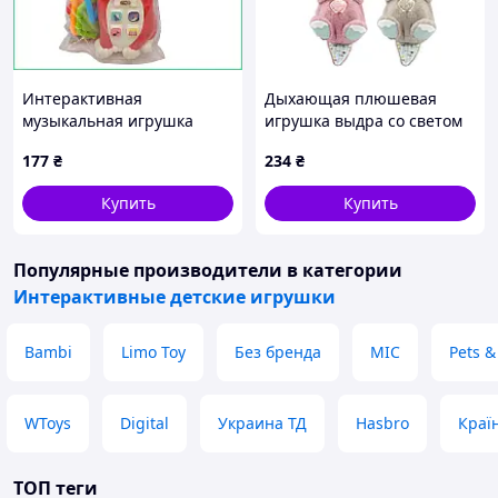
Интерактивная
Дыхающая плюшевая
музыкальная игрушка
игрушка выдра со светом
львенок погремушка с
и звуком
177
₴
234
₴
прорезывателем для
малышей пластик BPA-free
Купить
Купить
красный
Популярные производители
в категории
Интерактивные детские игрушки
Bambi
Limo Toy
Без бренда
MIC
Pets &
WToys
Digital
Украина ТД
Hasbro
Краї
ТОП теги