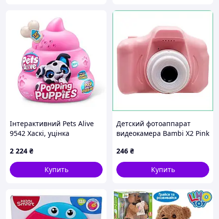
Інтерактивний Pets Alive
Детский фотоаппарат
9542 Хаскі, уцінка
видеокамера Bambi X2 Pink
уценка для работы от
2 224
₴
246
₴
павербанка розовый
игрушка с играми
Купить
Купить