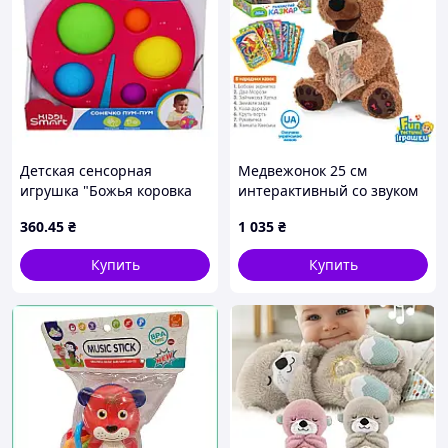
Детская сенсорная
Медвежонок 25 см
игрушка "Божья коровка
интерактивный со звуком
Пум-пум" KIDDI SMART
и 8 карточками-сказками,
360
.45
₴
1 035
₴
4520-KS
плюшевый, с подвижным
корпусом, в коробке
Купить
Купить
31х31х17 см.