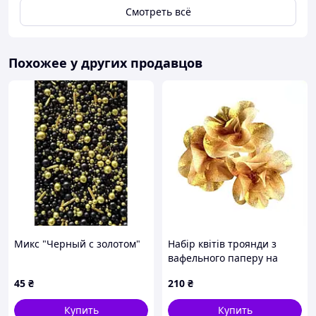
Смотреть всё
Похожее у других продавцов
Микс "Черный с золотом"
Набір квітів троянди з
вафельного паперу на
дротику золоті 3 шт
45
₴
210
₴
Купить
Купить