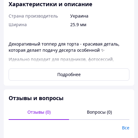
Характеристики и описание
Страна производитель
Украина
Ширина
25.9 мм
Декоративный топпер для торта - красивая деталь,
которая делает подачу десерта особенной ✨
Идеально подходит для праздников, фотосессий,
подарков и оформления тортов. Аккуратный дизайн
смотрится очень эффектно и придает десерту
Подробнее
завершенный вид.
✔ Натуральное дерево
✔ Аккуратная резка и четкие линии
Отзывы и вопросы
✔ Возможность имен, дат, надписей
✔ Легкий и эстетичный вид
✔ Подходит для тортов и десертов
Отзывы (0)
Вопросы (0)
Желаем изготовить индивидуальный дизайн — любую
надпись или стиль.
Все
Напишите для деталей и макета 👍