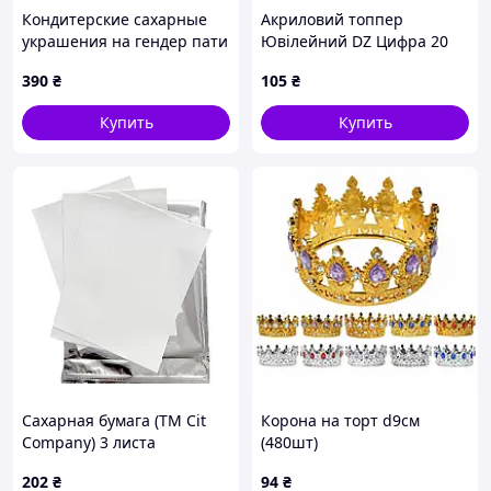
Кондитерские сахарные
Акриловий топпер
украшения на гендер пати
Ювілейний DZ Цифра 20
мальчик или девочка
срібло
390
₴
105
₴
сахарный набор сладо для
гендер торта, 12
Купить
Купить
элементов
Сахарная бумага (ТМ Cit
Корона на торт d9см
Company) 3 листа
(480шт)
202
₴
94
₴