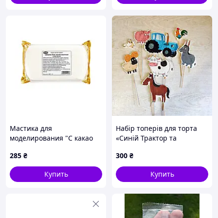
Мастика для
Набір топерів для торта
моделирования "С какао
«Синій Трактор та
маслом", Slado, "Белая" 1
тварини» Дитячий
285
₴
300
₴
кг
святковий декор на
шпажках
Купить
Купить