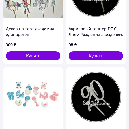
Декор на торт академия
Акриловый топпер DZ С
единорогов
Днем Рождения звездочки,
серебро
300
₴
98
₴
Купить
Купить