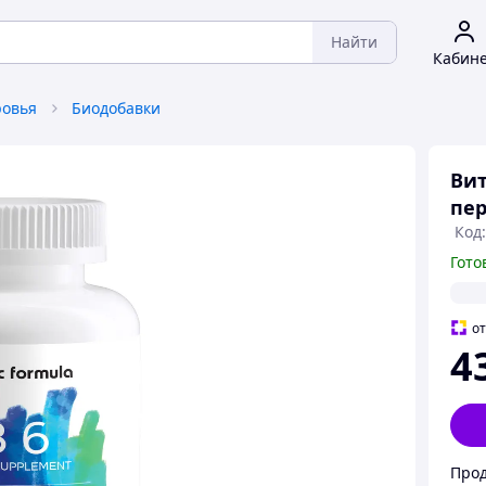
Найти
Кабин
ровья
Биодобавки
Вит
пер
Код:
Гото
о
4
Прод