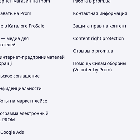
ернет-магазин
на Prom
Работа в prom.ua
авать на Prom
Контактная информация
 в Каталоге ProSale
Защита прав на контент
 — медиа для
Content right protection
ателей
Отзывы о prom.ua
 интернет-предпринимателей
Кращі
Помощь Силам обороны
(Volonter by Prom)
льское соглашение
онфиденциальности
боты на маркетплейсе
рограмма электронный
с PROM
 Google Ads