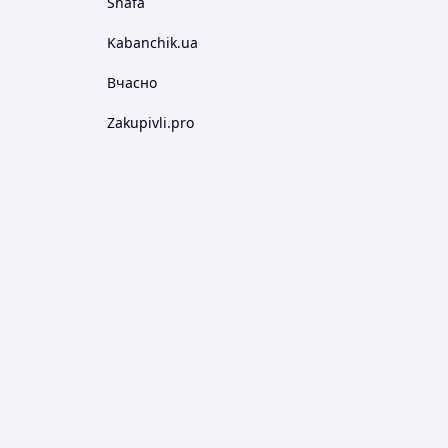
Shafa
Kabanchik.ua
Вчасно
Zakupivli.pro