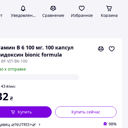
ет
Уведомления
Сравнение
Избранное
Корзина
амин В 6 100 мг. 100 капсул
идоксин bionic formula
 BF-VIT-B6-100
во к отправке
43
т
₴
/мес
32
₴
Купить
Купить сейчас
98%
авец 🌿NUTRIS+🌿