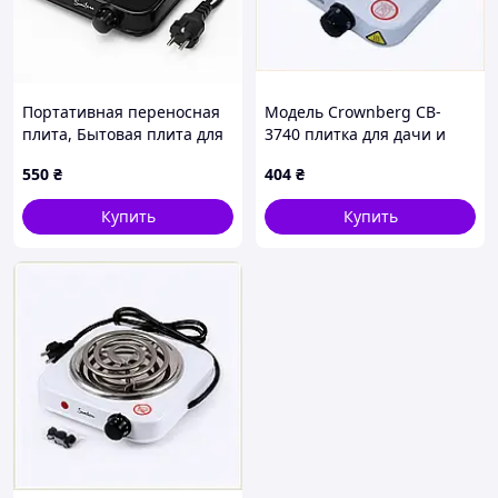
Портативная переносная
Модель Crownberg CB-
плита, Бытовая плита для
3740 плитка для дачи и
приготовления напольная
дома, 1HM02726H6
550
₴
404
₴
электрическая ML-18
Купить
Купить