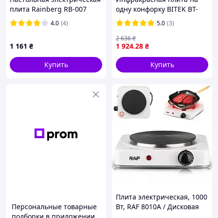
плита Rainberg RB-007
одну конфорку BITEK BT-
Gray двухконфорочная
8006 Электроплита для
4.0
(4)
5.0
(3)
компактная переносная
дома и дачи
дисковая 3500 Вт
2 636
₴
1 161
₴
1 924
.28
₴
Купить
Купить
Плита электрическая, 1000
Персональные товарные
Вт, RAF 8010A / Дисковая
подборки в приложении
одноконфорочная