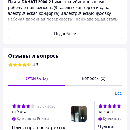
Плита
DAHATI 2000-21
имеет комбинированную
рабочую поверхность (3 газовых конфорки и одна
электрическая конфорка) и электрическую духовку.
Рабочая варочная поверхность - нержавеющая сталь.
Плита выполнена в белом эмалированном корпусе –
классический цвет и легкий уход для Вашей кухни.
Подробнее
На передней панели расположены переключатели
регулировки мощности пламени горелок рабочей
поверхности и электрической духовки.
Отзывы и вопросы
Варочная поверхность.
4.5
Нержавеющая рабочая поверхность облегчит уход за
плитой и порадует долговечностью. Для
Отзывы (2)
Вопросы (0)
приготовления Ваших любимых блюд плита оснащена
различными горелками:
Все
газовые - 1 горелка повышенной мощности, 1 средней
мощности и 1 малой мощности;
28.07.2026
29.
1 электрическая горелка.
Раїса А.
Таісія Н.
+
1
Решетка рабочей поверхности выполнена из
Куплено на Prom.ua
Куплено на Pro
усиленной 8мм стали и покрыта черной эмалью.
Чудово
Плита працює коректно