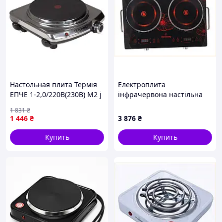
Настольная плита Термія
Електроплита
ЕПЧЕ 1-2,0/220В(230В) М2 j
інфрачервона настільна
Crownberg CB-1327
1 831
₴
двоконфоркова 4000 Вт
1 446
₴
3 876
₴
(1805452222) AH8515A842
Купить
Купить