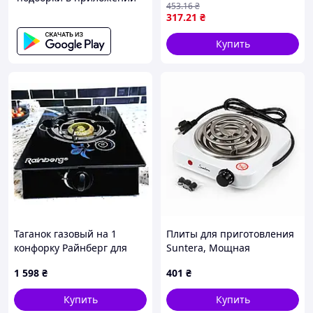
453
.16
₴
электроплитка /
317
.21
₴
Настольная мини плита
Купить
Таганок газовый на 1
Плиты для приготовления
конфорку Райнберг для
Suntera, Мощная
дачи, 3E691C1C55
настольная плита для
1 598
₴
401
₴
дома, Бытовая плита
настольная YK-74
Купить
Купить