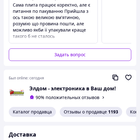
Для защиты стены плита оснащена белым
Сама плита працює коректно, але є
эмалированным бортиком.
питання по пакуванню Прийшла з
ось такою великою вм'ятиною,
Духовка.
розумію що провина пошти, але
Электрическая духовка комбинированной плиты
можливо якби її упакували краще
DAHATI 2000-21
имеет встроенный термостат для
такого б не сталось
поддержания заданной температуры.
Внутренняя
камера духового шкафа объемом 50л покрыта
высокопрочной эмалью и имеет рельефные
Задать вопрос
держатели решетки, для приготовления пищи на
разных уровнях. Дверь духовки имеет двойное стекло и
оснащена удобной ручкой. Максимальная температура
Был online:
сегодня
духовки 250ºС.
Элдом - электроника в Ваш дом!
Габаритные размеры, мм:
90% положительных отзывов
Высота - 885
Ширина- 500
Каталог продавца
Отзывы о продавце
1193
Кон
Глубина - 580
Доставка