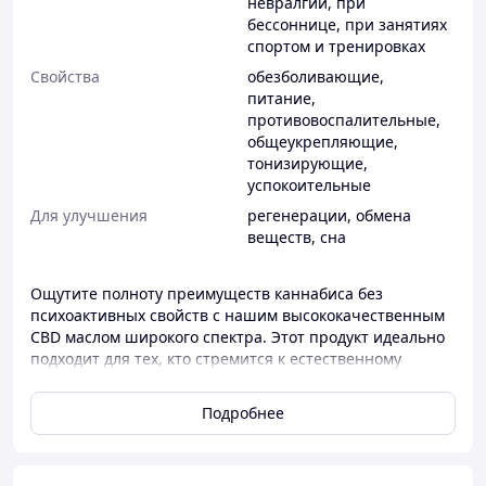
невралгии
,
при
бессоннице
,
при занятиях
спортом и тренировках
Свойства
обезболивающие
,
питание
,
противовоспалительные
,
общеукрепляющие
,
тонизирующие
,
успокоительные
Для улучшения
регенерации
,
обмена
веществ
,
сна
Ощутите полноту преимуществ каннабиса без
психоактивных свойств с нашим высококачественным
CBD маслом широкого спектра. Этот продукт идеально
подходит для тех, кто стремится к естественному
улучшению самочувствия, используя синергический
эффект многих компонентов конопли.
Подробнее
Ключевые особенности:
Высокая концентрация CBD:
Каждая бутылка