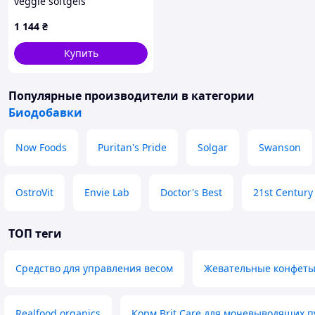
veggie softgels
1 144
₴
Купить
Популярные производители
в категории
Биодобавки
Now Foods
Puritan's Pride
Solgar
Swanson
OstroVit
Envie Lab
Doctor's Best
21st Century
ТОП теги
Средство для управления весом
Жевательные конфеты
Realfood organics
Корм Brit Care для мочевыводящих п