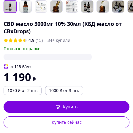
CBD масло 3000мг 10% 30мл (КБД масло от
CBxDrops)
4.9
(15)
34+ купили
Готово к отправке
119
от
₴
/мес
1 190
₴
1070
₴
от 2 шт.
1000
₴
от 3 шт.
Купить
Купить сейчас