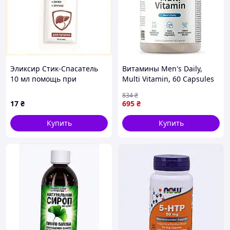
Эликсир Стик-Спасатель
Витамины Men's Daily,
10 мл помощь при
Multi Vitamin, 60 Capsules
переедании 893PK7091
834
₴
17
₴
695
₴
Купить
Купить