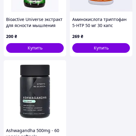
Bioactive Universe экстракт
Аминокислота триптофан
для ясности мышления
5-HTP 50 мг 30 капс
200мл P889E0K006
антистресс эффект
200
₴
269
₴
233M7M340
Купить
Купить
Ashwagandha 500mg - 60