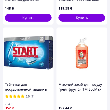
Глицерин с алоэ вера 480 г
148
₴
119
.58
₴
4823128000563 mayak
Купить
Купить
Таблетки для
Миючий засіб для посуду
посудомоечной машины
Грейпфрут 5л ТМ EcoMax
Start Classic 30 шт
"Wr"
5.0
(1)
(4820207100039)
704
₴
352
₴
197
.44
₴