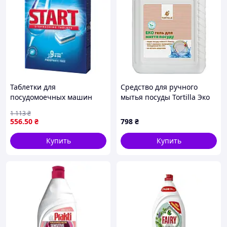
Таблетки для
Средство для ручного
посудомоечных машин
мытья посуды Tortilla Эко
Start Classic 60 шт.
гель 5 л (4820178060950) u
1 113
₴
4820207100046 picnic
556
.50
₴
798
₴
Купить
Купить