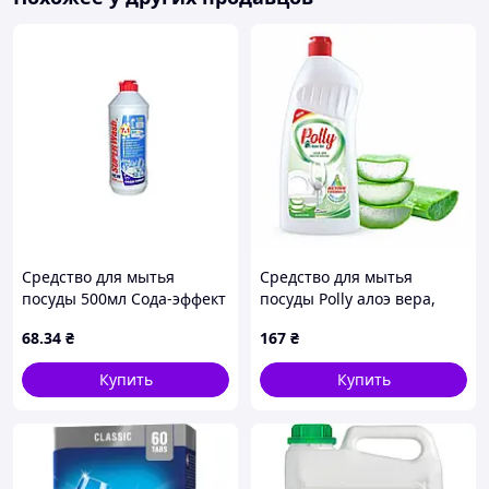
Средство для мытья
Средство для мытья
посуды 500мл Сода-эффект
посуды Polly алоэ вера,
(7в1) ТМ SUPER WASH
1000мл
68
.34
₴
167
₴
Купить
Купить