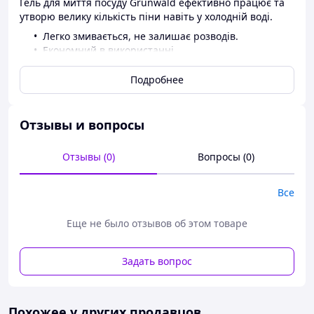
Гель для миття посуду Grunwald ефективно працює та
утворю велику кількість піни навіть у холодній воді.
Легко змивається, не залишає розводів.
Економний в використанні.
Однієї пляшки вистачає для миття до 3000
тарілок.
Подробнее
Виготовляється згідно з нормативами
екологічного ISO 14001 ISO 14024 та має
відповідні підтверджуючі сертифікати.
Отзывы и вопросы
Не містить шкідливих для здоров'я та шкіри
людини компонентів.
Отзывы (0)
Вопросы (0)
Все
Еще не было отзывов об этом товаре
Задать вопрос
Похожее у других продавцов