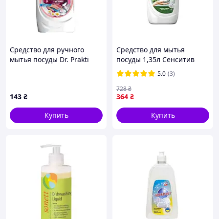
Средство для ручного
Средство для мытья
мытья посуды Dr. Prakti
посуды 1,35л Сенситив
Sensitive + Witaminy 650 мл
Чайное дерево и мята ТМ
5.0
(3)
5900308777657 pelican
FAIRY
728
₴
143
₴
364
₴
Купить
Купить