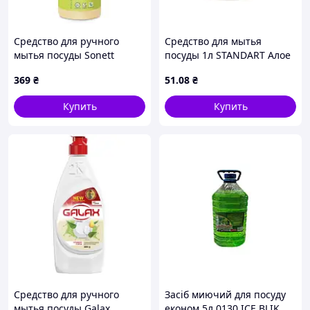
Средство для ручного
Средство для мытья
мытья посуды Sonett
посуды 1л STANDART Алое
Органическое Лимонник
супер эффект ТМ ICE BLIK
369
₴
51
.08
₴
Концентрат 300 мл
(4007547307346)
Купить
Купить
Средство для ручного
Засіб миючий для посуду
мытья посуды Galax
економ 5л 0130 ICE BLIK