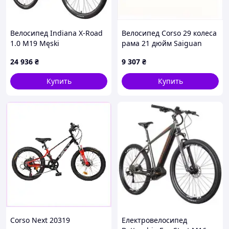
Велосипед Indiana X-Road
Велосипед Corso 29 колеса
1.0 M19 Męski
рама 21 дюйм Saiguan
Ciemnobrązowy 28
E9030B382
24 936
₴
9 307
₴
Купить
Купить
Corso Next 20319
Електровелосипед