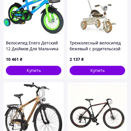
Велосипед Enero Детский
Трехколесный велосипед
12 Дюймов Для Мальчика
бежевый с родительской
Tornado
ручкой MT 1037-1 Beige
10 461
₴
2 137
₴
Купить
Купить