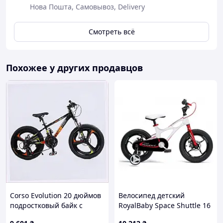
постоянным клиентам скидки
Нова Пошта, Самовывоз, Delivery
регулярные акции и подарки
лояльное отношение к клиентам
индивидуальный подход
Смотреть всё
Мы ценим каждого из Вас!!)))
Похожее у других продавцов
Corso Evolution 20 дюймов
Велосипед детский
подростковый байк с
RoyalBaby Space Shuttle 16
дисковым тормозом
RB16-22 белый с боковыми