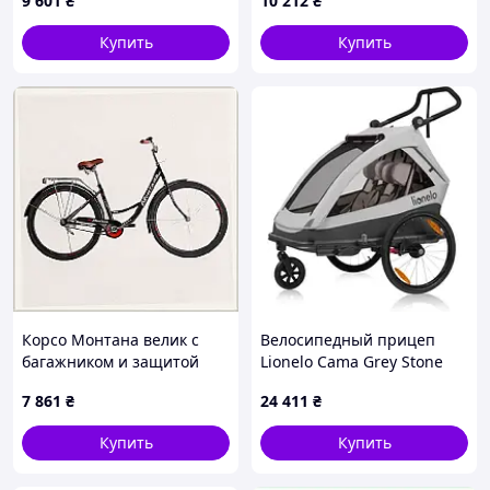
9 601
₴
10 212
₴
89874EP70B
колесами
Купить
Купить
Корсо Монтана велик с
Велосипедный прицеп
багажником и защитой
Lionelo Cama Grey Stone
цепи 28" 9030KP359P
Przyczepka Rowerowa Z
7 861
₴
24 411
₴
Funkcją Wózka
Spacerowego
Купить
Купить