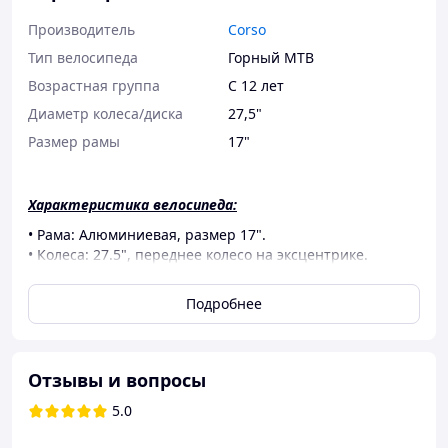
Производитель
Corso
Тип велосипеда
Горный MTB
Возрастная группа
С 12 лет
Диаметр колеса/диска
27,5"
Размер рамы
17"
Характеристика велосипеда:
• Рама: Алюминиевая, размер 17".
• Колеса: 27.5", переднее колесо на эксцентрике.
• Вилка: Амортизационная, алюминиевая 38мм с
переключателем.
Подробнее
• Диски: Противоударные 28 мм.
• Шатуны: Алюминиевые 170мм.
• Каретка: Промподшипник.
• Колеса: Промподшипник.
Отзывы и вопросы
• Педали: Алюминиевые.
5.0
• Руль: Алюминиевый L=580mm/O 31,8mm.
• Стойкое сиденье: Алюминий L=300mm.