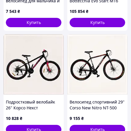
велосипед для мальчика и
Bottecchia Evo Start M16
девочки 20 дюймов,
Green Orange 29 2022р
7 543
₴
105 854
₴
9B028073B
Купить
Купить
Подростковый велобайк
Велосипед спортивний 29"
26" Корсо Некст
Corso New Nitro NT-500
алюминиевая рама,
Saiguan 21" 21 швидкість
10 828
₴
9 155
₴
903M033MM1
Чорно-помаранчевий
(17016, B9030K382M
Купить
Купить