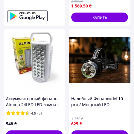
2 150
₴
1 569
.50
₴
Купить
Аккумуляторный фонарь
Налобный Фонарик M 10
Almina 24LED LED лампа с
pro / Мощный LED
ручкой, портативный
светодиодный фонарь /
4.9
(8)
светильник для кемпинга
Фонарик с зарядкой от
1 250
₴
Type-C
548
₴
625
₴