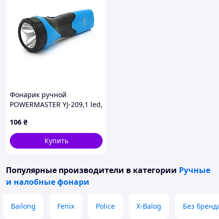
Фонарик ручной
POWERMASTER YJ-209,1 led,
2 режима, 18650. заряд
106
₴
220V, IP40,170х55х43, BOX
Купить
Популярные производители
в категории
Ручные
и налобные фонари
Bailong
Fenix
Police
X-Balog
Без бренд