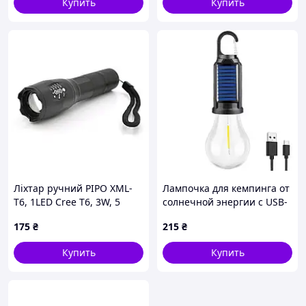
Купить
Купить
Ліхтар ручний PIPO XML-
Лампочка для кемпинга от
T6, 1LED Cree T6, 3W, 5
солнечной энергии с USB-
режимів, ZOOM,
зарядкой AND HA-112 (есть
175
₴
215
₴
18650/2800mah
дропшиппинг и скидки)
(перехідник 3*AAA), Black,
Купить
Купить
IP44, СЗУ, 130х30х27мм,
BOX