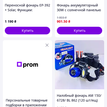
Переносной фонарь EP-392
Фонарь аккумуляторный
+ Solar, Функции:
30W с солнечной панелью
PowerBank, АКБ
3600mAh прожектор для
1 803
₴
6V/4000mAh, 3 выносные
кемпинга и активного
1 190
₴
901
.50
₴
лампочки 3W,
отдыха
175х65х125мм, Black, Box
Купить
Купить
Налобный фонарь AM 150/
Персональные товарные
6728/ BL 862 (120 шт/ящ)
подборки в приложении