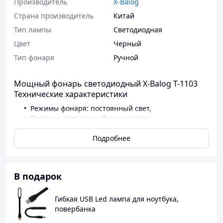
Производитель
X-Balog
Страна производитель
Китай
Тип лампы
Светодиодная
Цвет
Черный
Тип фонаря
Ручной
Мощный фонарь светодиодный X-Balog T-1103
Технические характеристики
Режимы фонаря: постоянный свет,
Питание: встроенный аккумулятор
Зарядка: от сети 220 В
Материал корпуса: ударопрочный пластик
Подробнее
Цвет: черный
Форм-фактор: ручной, компактный
В подарок
Гибкая USB Led лампа для ноутбука,
повербанка