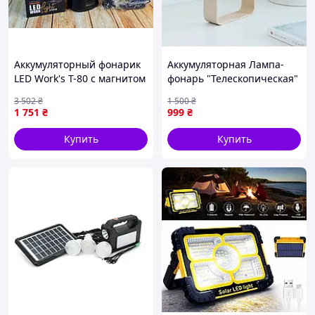
Аккумуляторный фонарик
Аккумуляторная Лампа-
LED Work's T-80 с магнитом
фонарь "Телескопическая"
для поиска и освещения
- Белый
3 502
₴
1 500
₴
1100Lm
1 751
₴
999
₴
Купить
Купить