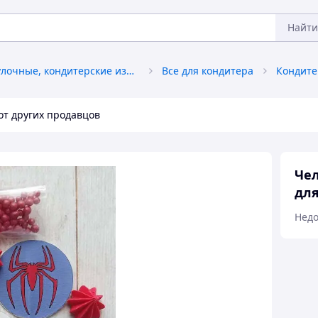
Найти
Хлебобулочные, кондитерские изделия
Все для кондитера
Кондите
от других продавцов
Чел
для
Недо