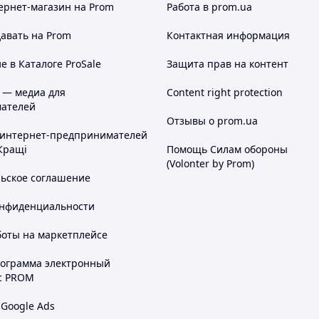
ернет-магазин
на Prom
Работа в prom.ua
авать на Prom
Контактная информация
 в Каталоге ProSale
Защита прав на контент
 — медиа для
Content right protection
ателей
Отзывы о prom.ua
 интернет-предпринимателей
Кращі
Помощь Силам обороны
(Volonter by Prom)
льское соглашение
онфиденциальности
боты на маркетплейсе
рограмма электронный
с PROM
 Google Ads