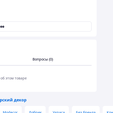
ее
чках, рисовые шарики в сахарной глазури, пять
инка.
и от прямых солнечных лучей, в оригинальной
Вопросы (0)
 об этом товаре
рский декор
Modecor
Добрик
Украса
Без бренда
Кон