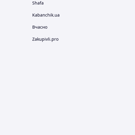
Shafa
Kabanchik.ua
Вчасно
Zakupivli.pro