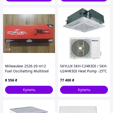
Milwaukee 2526-20 m12
SKYLUX SKH-C24R3DI / SKH-
Fuel Oscillatting Multitool
U24HR3DI Heat Pump -25°C
(завод Hisense, -25°C, R32,
8 556
₴
77 400
₴
Wi-Fi Ready)
Купить
Купить