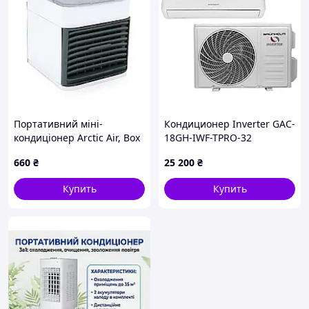
Портативний міні-
Кондиционер Inverter GAC-
кондиціонер Arctic Air, Box
18GH-IWF-TPRO-32
Lodgi
Grunhelm
660
₴
25 200
₴
Купить
Купить