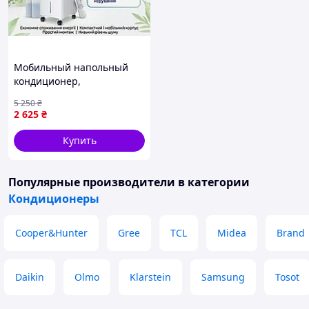
Мобильный напольный
кондиционер,
портативный
5 250
₴
кондиционер, переносной
2 625
₴
кондиционер, охладитель
воздуха с пультом
Купить
Популярные производители
в категории
Кондиционеры
Cooper&Hunter
Gree
TCL
Midea
Brand
Daikin
Olmo
Klarstein
Samsung
Tosot