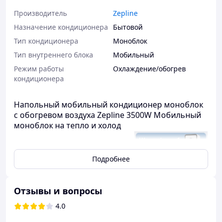
Производитель
Zepline
Назначение кондиционера
Бытовой
Тип кондиционера
Моноблок
Тип внутреннего блока
Мобильный
Режим работы
Охлаждение/обогрев
кондиционера
Напольный мобильный кондиционер моноблок
с обогревом воздуха Zepline 3500W Мобильный
моноблок на тепло и холод
Забудьте о куче разных
приборов —
Zepline ZP-107
Подробнее
объединяет в себе
мощный
обогреватель (3500 Вт)
и
эффективный
Отзывы и вопросы
кондиционер (1200 Вт)
.
4.0
Зимой он согреет, летом
подарит прохладу — и всё