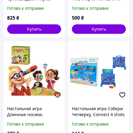
Шалена Акула, Crazy
Готово к отправке
Готово к отправке
Shark
825
₴
500
₴
Купить
Купить
Настольная игра
Настольная игра Собери
Длинные носики,
Четверку, Connect 4 shots
Врунишка, Fibber
Готово к отправке
Готово к отправке