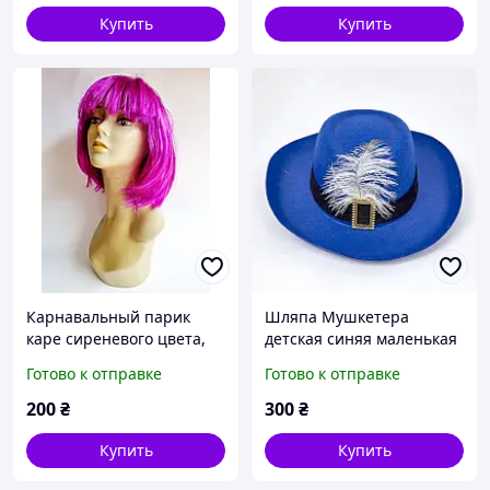
Купить
Купить
Карнавальный парик
Шляпа Мушкетера
каре сиреневого цвета,
детская синяя маленькая
28 см
размер 52-54 см
Готово к отправке
Готово к отправке
200
₴
300
₴
Купить
Купить