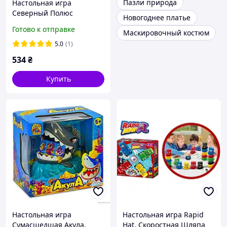
Пазли природа
Настольная игра
Северный Полюс
Новогоднее платье
Камуфляж
Готово к отправке
Маскировочный костюм
5.0
(1)
534
₴
Купить
Настольная игра
Настольная игра Rapid
Сумасшедшая Акула,
Hat, Скоростная Шляпа