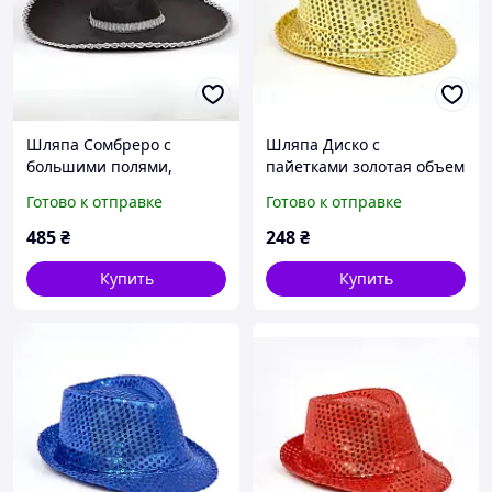
Шляпа Сомбреро с
Шляпа Диско с
большими полями,
пайетками золотая объем
размер 58 см
головы - 54-58 см
Готово к отправке
Готово к отправке
485
₴
248
₴
Купить
Купить