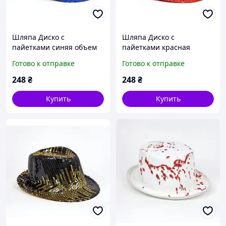
Шляпа Диско с
Шляпа Диско с
пайетками синяя объем
пайетками красная
головы 54-58 см.
объем головы 54-58 см
Готово к отправке
Готово к отправке
248
₴
248
₴
Купить
Купить