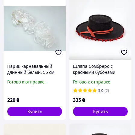
Парик карнавальный
Шляпа Сомбреро с
длинный белый, 55 см
красными бубонами
детская Размер 52-54 см
Готово к отправке
Готово к отправке
5.0
(2)
220
₴
335
₴
Купить
Купить