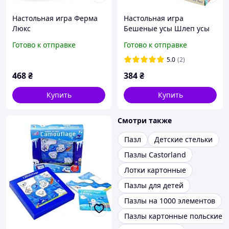
Настольная игра Ферма
Настольная игра
Люкс
Бешеные усы Шлеп усы
Шалені вуса
Готово к отправке
Готово к отправке
5.0
(2)
468
₴
384
₴
Купить
Купить
Смотри также
Пазл
Детские стельки
Пазлы Castorland
Лотки картонные
Пазлы для детей
Пазлы на 1000 элементов
Пазлы картонные польские