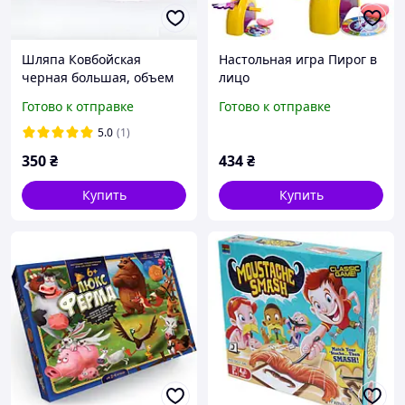
Шляпа Ковбойская
Настольная игра Пирог в
черная большая, объем
лицо
56-58 см
Готово к отправке
Готово к отправке
5.0
(1)
350
₴
434
₴
Купить
Купить