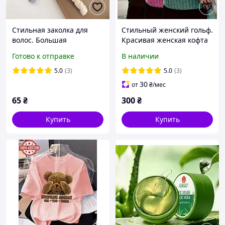
Стильная заколка для
Стильный женский гольф.
волос. Большая
Красивая женская кофта
плюшевая мягкая и
пуловер свитер Білий
Готово к отправке
В наличии
пушистая заколка.
Крабики для волос
5.0
(3)
5.0
(3)
Світло-коричневий
30
от
₴
/мес
65
₴
300
₴
Купить
Купить