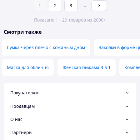
1
2
3
...
Показано 1 - 29 товаров из 2000+
Смотри также
Сумка через плечо с кожаным дном
Заколки в форме ц
Маска для обличчя
Женская пижама 3 в 1
Компл
Покупателям
Продавцам
О нас
Партнеры