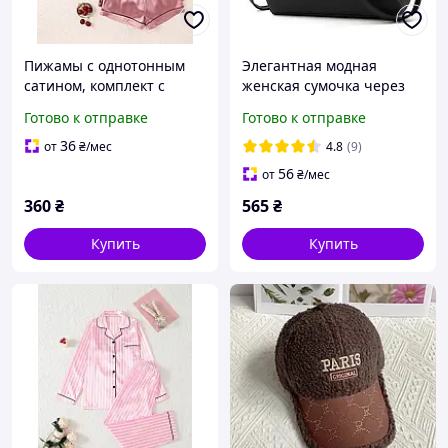
Пижамы с однотонным
Элегантная модная
сатином, комплект с
женская сумочка через
несколькими наборами.
плече. Красивая удобная
Готово к отправке
Готово к отправке
Удобный топ с коротким
стильная женская сумка.
рукавом на пуговицах и
Коричневий
36
от
₴
/мес
4.8
(9)
зру
56
от
₴
/мес
360
₴
565
₴
Купить
Купить