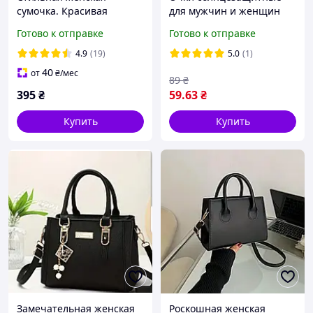
сумочка. Красивая
для мужчин и женщин
женская сумка.
черные 000325
Готово к отправке
Готово к отправке
4.9
(19)
5.0
(1)
40
от
₴
/мес
89
₴
395
₴
59
.63
₴
Купить
Купить
Замечательная женская
Роскошная женская