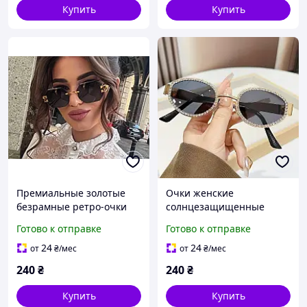
Купить
Купить
Премиальные золотые
Очки женские
безрамные ретро-очки
солнцезащищенные
для женщин с двойной
коричневые 000345
Готово к отправке
Готово к отправке
оправой
24
24
от
₴
/мес
от
₴
/мес
240
₴
240
₴
Купить
Купить