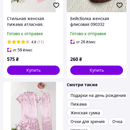
Стильная женская
Бейсболка женская
пижама атласная.
флисовая 090332
Непревзойденный
Готово к отправке
Готово к отправке
женский пижамный
набор напоминает
26
4.8
(11)
от
₴
/мес
Victoria s Secret S
58
от
₴
/мес
575
₴
260
₴
Купить
Купить
Смотри также
Подарки на день рождения
Пижама
Женская сумка
Очки для зрения
Очка