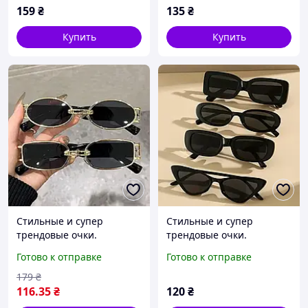
159
₴
135
₴
Купить
Купить
Стильные и супер
Стильные и супер
трендовые очки.
трендовые очки.
Эффектные женские очки
Красивые
Готово к отправке
Готово к отправке
от солнца
солнцезащитные очки.
179
₴
116
.35
₴
120
₴