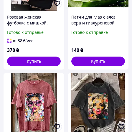
Розовая женская
Патчи для глаз с алоэ
футболка с мишкой.
вера и гиалуроновой
Стильная женская
кислотой | Мощное
Готово к отправке
Готово к отправке
хлопковая футболка
увлажнение, упругость и
оверсайз
сияние, формул
38
от
₴
/мес
378
₴
140
₴
Купить
Купить