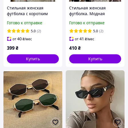
Стильная женская
Стильная женская
футболка с коротким
футболка. Модная
рукавом. Футболки для
хлопковая футболка с
Готово к отправке
Готово к отправке
девушек в изящном стиле
Мерлин Монро
с модным принтом
5.0
(2)
5.0
(2)
40
41
от
₴
/мес
от
₴
/мес
399
₴
410
₴
Купить
Купить