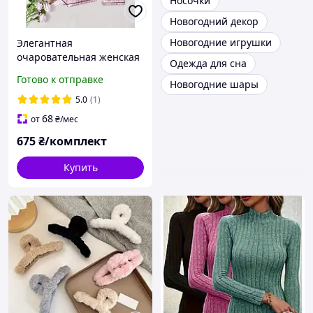
Носочки
Новогодний декор
Новогодние игрушки
Элегантная
очаровательная женская
Одежда для сна
пижама. Красивый
Готово к отправке
Новогодние шары
женский пижамный
комплект для женщин 3 в
5.0
(1)
1
68
от
₴
/мес
675
₴/комплект
Купить