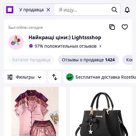
У продавца
Был online:
сегодня
Найкращі ціни:) Lightssshop
97% положительных отзывов
Каталог продавца
Отзывы о продавце
1424
Кон
Фильтры
Бесплатная доставка Rozetk