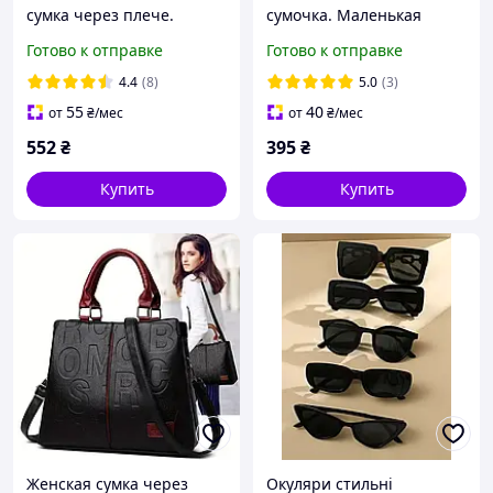
сумка через плече.
сумочка. Маленькая
Элегантная стильная
женская сумочка для всех
Готово к отправке
Готово к отправке
модная женская сумочка.
необходимых вещей, 20
см
4.4
(8)
5.0
(3)
55
40
от
₴
/мес
от
₴
/мес
552
₴
395
₴
Купить
Купить
Женская сумка через
Окуляри стильні