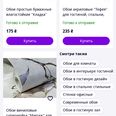
Обои простые бумажные
Обои акриловые "Тефея"
влагостойкие "Кладка"
для гостиной, спальни,
для гостиной, спальни,
офиса, голубые с серым и
Готово к отправке
Готово к отправке
кабинета, коричневые
золотым 0,53*10м
0,53*10м
175
₴
235
₴
Купить
Купить
Смотри также
Обои для комнаты
Обои в интерьере гостиной
Обои в гостиную дизайн
Обои в спальню стильные
Стенки офисные
Современные обои
Обои в гостиную зал
Обои виниловые
супермойка "Мираж" для