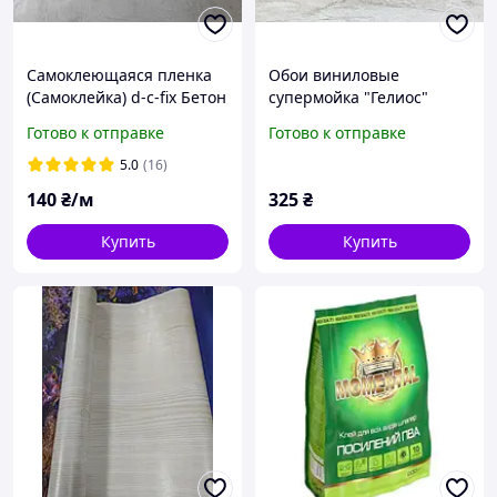
Самоклеющаяся пленка
Обои виниловые
(Самоклейка) d-c-fix Бетон
супермойка "Гелиос"
67см х 1м
(эконом) для кухни,
Готово к отправке
Готово к отправке
ванной, коридора, серо-
коричневые с золотом
5.0
(16)
0,53*10 м
140
₴/м
325
₴
Купить
Купить