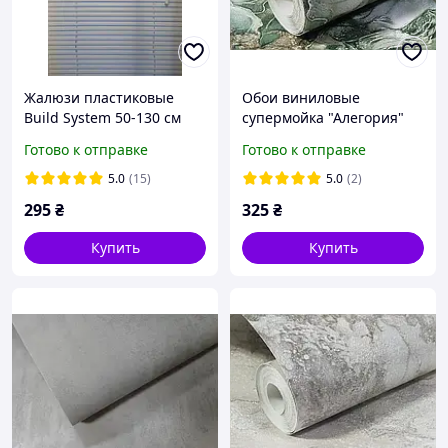
Жалюзи пластиковые
Обои виниловые
Build System 50-130 см
супермойка "Алегория"
белые
(эконом) для кухни,
Готово к отправке
Готово к отправке
ванной, коридора,
зеленые с золотом
5.0
(15)
5.0
(2)
0,53*10 м
295
₴
325
₴
Купить
Купить