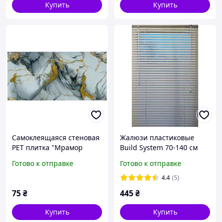
Купить
Купить
Самоклеящаяся стеновая
Жалюзи пластиковые
PET плитка "Мрамор
Build System 70-140 см
сине-серо-золотой"
белые
Готово к отправке
Готово к отправке
"30*60см
4.4
(5)
75
₴
445
₴
Купить
Купить