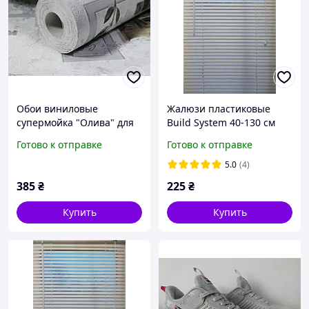
Обои виниловые
Жалюзи пластиковые
супермойка "Олива" для
Build System 40-130 см
кухни, ванной, прихожей,
белые
Готово к отправке
Готово к отправке
светло-серые с зеленым
рисунком 0,53*10м
5.0
(4)
385
₴
225
₴
Купить
Купить