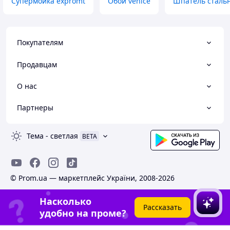
Супермойка expromt
Обои venice
Шпатель сталь
Покупателям
Продавцам
О нас
Партнеры
Тема
-
светлая
BETA
© Prom.ua — маркетплейс України, 2008-2026
Насколько
Рассказать
удобно на проме?