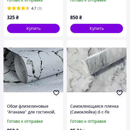
ванной, коридора, синие
коричневые с
с золотом 0,53*10 м
золотистым рисунком
4.7
(3)
1,06*10м
325
₴
850
₴
Купить
Купить
Обои флизелиновые
Самоклеющаяся пленка
"Атакама" для гостиной,
(Самоклейка) d-c-fix
спальни, офиса, серые
Средне-серый мрамор
Готово к отправке
Готово к отправке
1,06*10м
45см х 1м