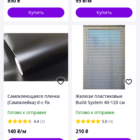
850
₴
95
₴/м
Купить
Купить
Самоклеющаяся пленка
Жалюзи пластиковые
(Самоклейка) d-c-fix
Build System 40-120 см
Черная матовая 67см х
белые
Готово к отправке
Готово к отправке
1м
4.4
(5)
5.0
(4)
140
₴/м
210
₴