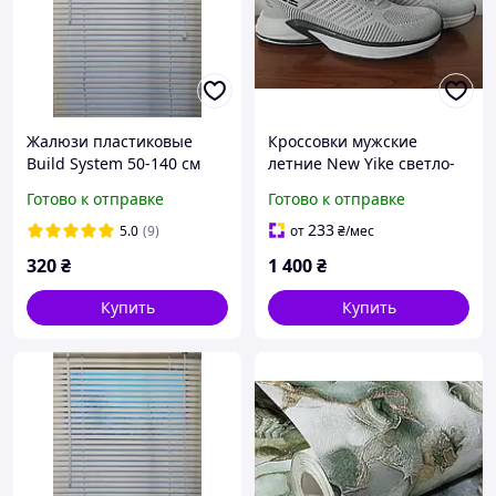
Жалюзи пластиковые
Кроссовки мужские
Build System 50-140 см
летние New Yike светло-
белые
серые 44р.(стелька
Готово к отправке
Готово к отправке
28.5см)
233
5.0
(9)
от
₴
/мес
320
₴
1 400
₴
Купить
Купить