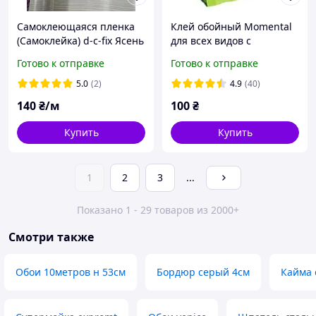
Самоклеющаяся пленка
Клей обойный Momental
(Самоклейка) d-c-fix Ясень
для всех видов с
американский 67см х 1м
добавлением ПВА
Готово к отправке
Готово к отправке
5.0
(2)
4.9
(40)
140
₴/м
100
₴
Купить
Купить
1
2
3
...
Показано 1 - 29 товаров из 2000+
Смотри также
Обои 10метров н 53см
Бордюр серый 4см
Кайма 