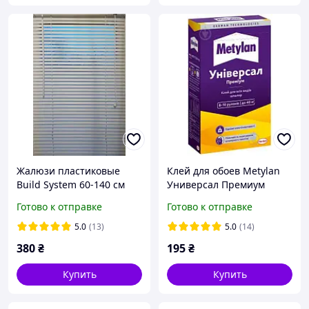
Жалюзи пластиковые
Клей для обоев Metylan
Build System 60-140 см
Универсал Премиум
белые
250гр.
Готово к отправке
Готово к отправке
5.0
(13)
5.0
(14)
380
₴
195
₴
Купить
Купить