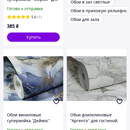
Обои в зал светлые
кухни, ванной, прихожей,
Готово к отправке
Обои в прихожую рельефны
серо-кремовые с золотом
0,53*10м
5.0
(1)
Обои для зала
385
₴
Купить
Обои виниловые
Обои флизелиновые
супермойка "Деймос"
"Аргенто" для гостиной,
(эконом) для кухни,
спальни, офиса, светло-
Готово к отправке
Готово к отправке