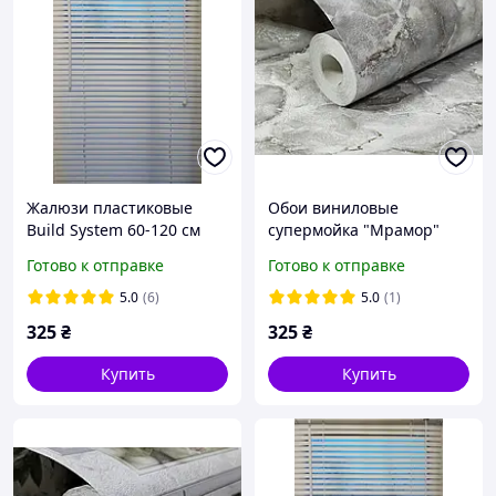
Жалюзи пластиковые
Обои виниловые
Build System 60-120 см
супермойка "Мрамор"
белые
(эконом) для кухни,
Готово к отправке
Готово к отправке
коридора, серые c
блестинками 0,53*10 м
5.0
(6)
5.0
(1)
325
₴
325
₴
Купить
Купить