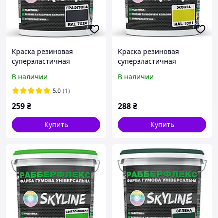
Краска резиновая
Краска резиновая
суперэластичная
суперэластичная
сверхстойкая
сверхстойкая
В наличии
В наличии
«РабберФлекс» SkyLine
«РабберФлекс» SkyLine
Графитовый RAL 7024 1,2
Желтый RAL 1021 1,2 кг от
5.0
(1)
кг от Mirasvid
Mirasvid
259
₴
288
₴
Купить
Купить