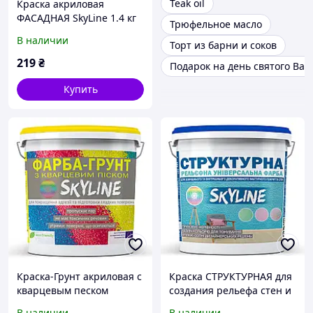
Teak oil
Краска акриловая
ФАСАДНАЯ SkyLine 1.4 кг
Трюфельное масло
от Mirasvid
В наличии
Торт из барни и соков
219
₴
Подарок на день святого Ва
Купить
Краска-Грунт акриловая с
Краска СТРУКТУРНАЯ для
кварцевым песком
создания рельефа стен и
SkyLine 1.4 кг от Mirasvid
потолков SkyLine 4,8 кг от
В наличии
В наличии