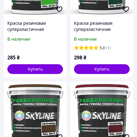
Краска резиновая
Краска резиновая
суперэластичная
суперэластичная
сверхстойкая
сверхстойкая
В наличии
В наличии
«РабберФлекс» SkyLine
«РабберФлекс» SkyLine
Светло-зеленый RAL 6018
Зеленый RAL 6005 1,2 кг
5.0
(1)
1,2 кг от Mirasvid
от Mirasvid
285
₴
298
₴
Купить
Купить