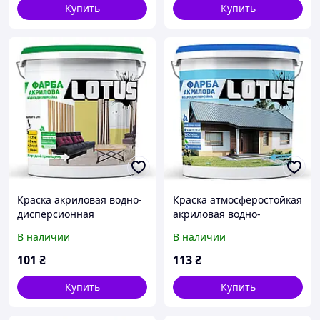
Купить
Купить
Краска акриловая водно-
Краска атмосферостойкая
дисперсионная
акриловая водно-
ИНТЕРЬЕРНАЯ LOTUS 1л
дисперсионная
В наличии
В наличии
от Mirasvid
ФАСАДНАЯ LOTUS 1л от
Mirasvid
101
₴
113
₴
Купить
Купить