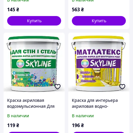
Mirasvid
145
₴
563
₴
Купить
Купить
Краска акриловая
Краска для интерьера
водоэмульсионная Для
акриловая водно-
Стен и Потолков SkyLine
дисперсионная
В наличии
В наличии
1.4 кг от Mirasvid
Матлатекс SkyLine 1.4 кг
от Mirasvid
119
₴
196
₴