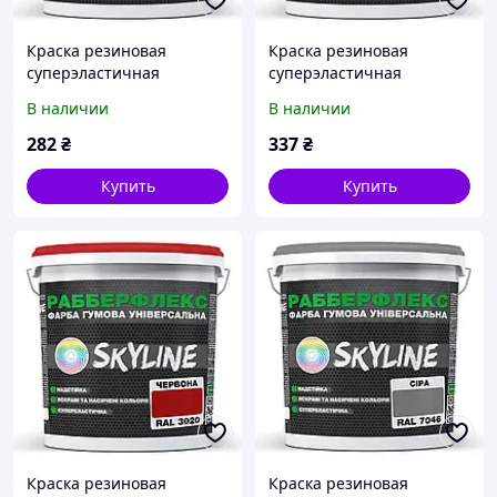
Краска резиновая
Краска резиновая
суперэластичная
суперэластичная
сверхстойкая
сверхстойкая
В наличии
В наличии
«РабберФлекс» SkyLine
«РабберФлекс» SkyLine
Коричневый RAL 8017 1,2
Вишневый RAL 3005 1,2 кг
282
₴
337
₴
кг от Mirasvid
от Mirasvid
Купить
Купить
Краска резиновая
Краска резиновая