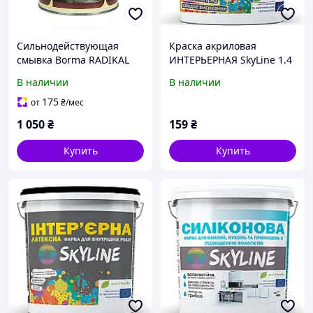
Сильнодействующая
Краска акриловая
смывка Borma RADIKAL
ИНТЕРЬЕРНАЯ SkyLine 1.4
ABBEIZER, 0,750 л
кг от Mirasvid
В наличии
В наличии
175
от
₴
/мес
1 050
₴
159
₴
Купить
Купить