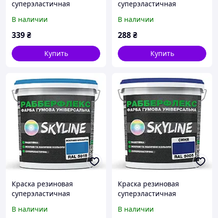
суперэластичная
суперэластичная
сверхстойкая
сверхстойкая
В наличии
В наличии
«РабберФлекс» SkyLine
«РабберФлекс» SkyLine
Красный RAL 3020 1,2 кг
Серый RAL 7046 1,2 кг от
339
₴
288
₴
от Mirasvid
Mirasvid
Купить
Купить
Краска резиновая
Краска резиновая
суперэластичная
суперэластичная
сверхстойкая
сверхстойкая
В наличии
В наличии
«РабберФлекс» SkyLine
«РабберФлекс» SkyLine