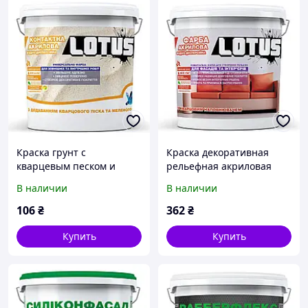
Краска грунт с
Краска декоративная
кварцевым песком и
рельефная акриловая
мраморным
СТРУКТУРНАЯ LOTUS 4.5
В наличии
В наличии
наполнителем LOTUS 1л
кг от Mirasvid
от Mirasvid
106
₴
362
₴
Купить
Купить