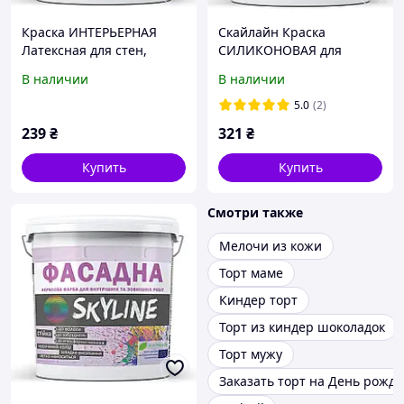
Краска ИНТЕРЬЕРНАЯ
Скайлайн Краска
Латексная для стен,
СИЛИКОНОВАЯ для
потолков, дверей SkyLine
ванной, кухни и
В наличии
В наличии
1.4 кг от Mirasvid
помещений с
повышенной влажностью
5.0
(2)
SkyLine 1.4 кг от Mirasvid
239
₴
321
₴
Купить
Купить
Смотри также
Мелочи из кожи
Торт маме
Киндер торт
Торт из киндер шоколадок
Торт мужу
Заказать торт на День рожд