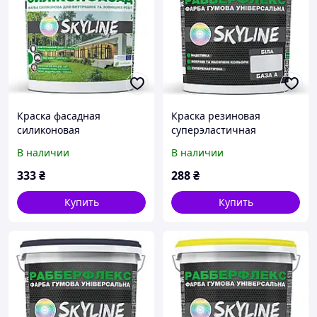
Краска фасадная
Краска резиновая
силиконовая
суперэластичная
«Силиконфасад» с
сверхстойкая
В наличии
В наличии
эффектом лотоса SkyLine
«РабберФлекс» SkyLine
1.4 кг от Mirasvid
Белый База А 1,2 кг от
333
₴
288
₴
Mirasvid
Купить
Купить