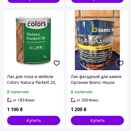
Лак для пола и мебели
Лак фасадный для камня
Colors Natura Parkett 20,
Органик Bionic House
1л, 10л
(мокрый эффект) 2,8л, 10л
В наличии
В наличии
183
200
от
₴
/мес
от
₴
/мес
1 100
₴
1 200
₴
Купить
Купить