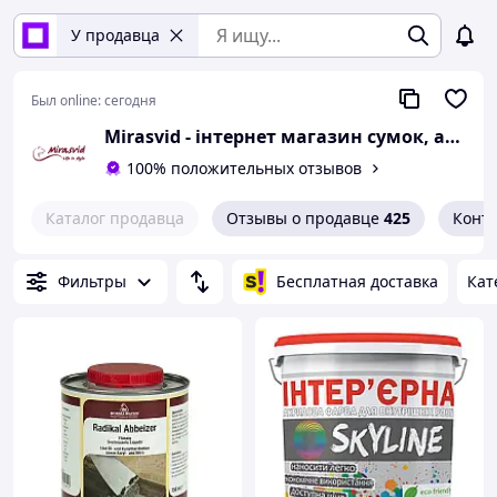
У продавца
Был online:
сегодня
Mirasvid - інтернет магазин сумок, аксесуарів, фарб та виробів Hand Made
100% положительных отзывов
Каталог продавца
Отзывы о продавце
425
Конт
Фильтры
Бесплатная доставка
Кат