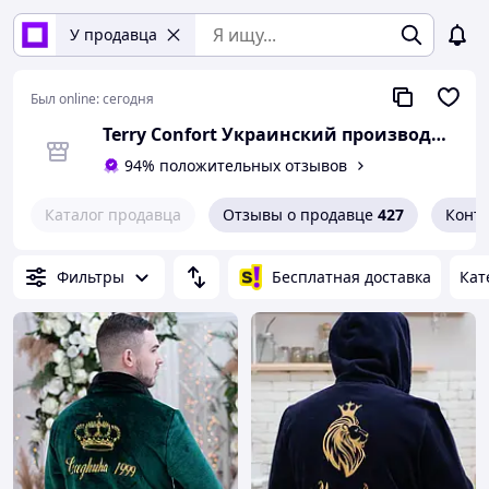
У продавца
Был online:
сегодня
Terry Confort Украинский производитель домашнего текстиля
94% положительных отзывов
Каталог продавца
Отзывы о продавце
427
Конт
Фильтры
Бесплатная доставка
Кат