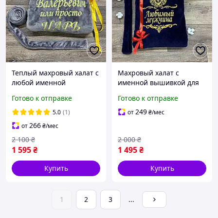
Теплый махровый халат с
Махровый халат с
любой именной
именной вышивкой для
вышивкой на заказ
мужчины "Любимый
Готово к отправке
Готово к отправке
теплый мужской и
мужчина"
женский с капюшоном и
249
5.0
(1)
от
₴
/мес
ворот
266
от
₴
/мес
2 100
₴
2 000
₴
1 595
₴
1 495
₴
Купить
Купить
1
2
3
...