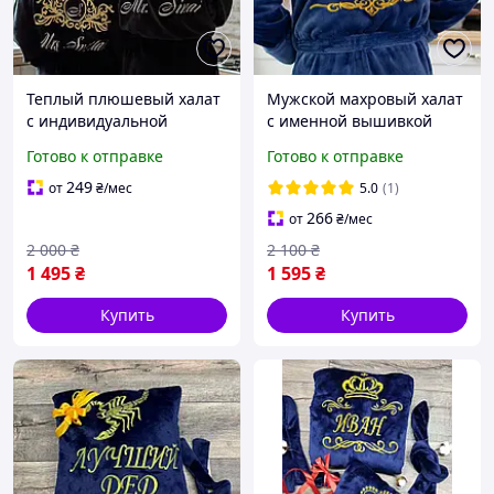
Теплый плюшевый халат
Мужской махровый халат
с индивидуальной
с именной вышивкой
вышивкой черный
"Boss"
Готово к отправке
Готово к отправке
воротник на запах
249
от
₴
/мес
5.0
(1)
266
от
₴
/мес
2 000
₴
2 100
₴
1 495
₴
1 595
₴
Купить
Купить