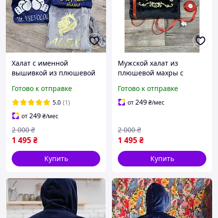
Халат с именной
Мужской халат из
вышивкой из плюшевой
плюшевой махры с
махры турецкий длинный
именной вышивкой на
Готово к отправке
Готово к отправке
на запах, мужской
подарок длинный на
женский
запах с воротником
249
5.0
(1)
от
₴
/мес
249
от
₴
/мес
2 000
₴
2 000
₴
1 495
₴
1 495
₴
Купить
Купить