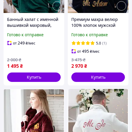
Банный халат с именной
Премиум махра велюр
вышивкой махровый,
100% хлопок мужской
теплый на подарок
халат с именной
Готово к отправке
Готово к отправке
мужской с воротником,
вышивкой, капюшоном
длинный
длинный, темно синий
249
от
₴
/мес
5.0
(1)
495
от
₴
/мес
2 000
₴
3 475
₴
1 495
₴
2 970
₴
Купить
Купить