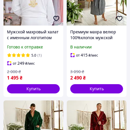
Мужской махровый халат
Премиум махра велюр
с именным логотипом
100%хлопок мужской
банный халат с
Готово к отправке
В наличии
воротником и кантом,
серый
415
5.0
(1)
от
₴
/мес
249
от
₴
/мес
2 000
₴
3 090
₴
1 495
₴
2 490
₴
Купить
Купить