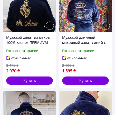
Мужской халат из махры
Мужской длинный
100% хлопок ПРЕМИУМ
махровый халат синий с
качества длинный с
воротником и именной
Готово к отправке
Готово к отправке
капюшоном и именной
вышивкой
вышивкой, цвет темно
495
266
от
₴
/мес
от
₴
/мес
синий
3 475
₴
2 100
₴
2 970
₴
1 595
₴
Купить
Купить