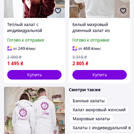
Теплый халат с
Белый махровый
индивидуальной
длинный халат из
вышивкой женский с
двухсторонней махры
Готово к отправке
Готово к отправке
воротником длинный на
100% хлопок с
запах бордовый
воротником и именной
249
468
от
₴
/мес
от
₴
/мес
вышивкой.
2 000
₴
3 310
₴
1 495
₴
2 805
₴
Купить
Купить
Смотри также
Банные халаты
Халат махровый женский
Махровые халаты
Халаты с индивидуальной в