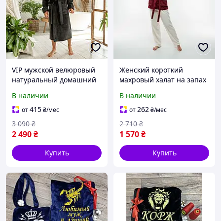
VIP мужской велюровый
Женский короткий
натуральный домашний
махровый халат на запах
халат на запах, банный
с капюшоном и штанами.
В наличии
В наличии
халат с капюшоном, цвет
Цвет бордо
серый
415
262
от
₴
/мес
от
₴
/мес
3 090
₴
2 710
₴
2 490
₴
1 570
₴
Купить
Купить