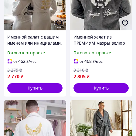
Именной халат с вашим
Именной халат из
именем или инициалами,
ПРЕМИУМ махры велюр
теплый длинный халат
100% хлопок графитового
Готово к отправке
Готово к отправке
цвета теплый мужской
Турция
462
468
от
₴
/мес
от
₴
/мес
3 275
₴
3 310
₴
2 770
₴
2 805
₴
Купить
Купить