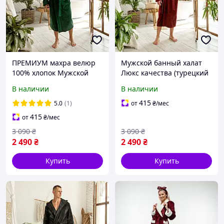
ПРЕМИУМ махра велюр
Мужской банный халат
100% хлопок Мужской
Люкс качества (турецкий
домашний халат на
100% хлопок) с
В наличии
В наличии
запах, воротник, цвет
капюшоном и золотым
зеленый, изумруд
кантом, длинный
415
5.0
(1)
от
₴
/мес
415
от
₴
/мес
3 090
₴
3 090
₴
2 490
₴
2 490
₴
Купить
Купить