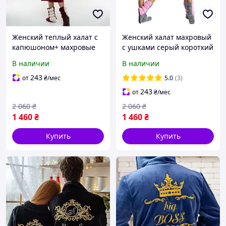
Женский теплый халат с
Женский халат махровый
капюшоном+ махровые
с ушками серый короткий
сапожки. Цвет бордо +
и домашние сапожки
В наличии
В наличии
молочный
243
от
₴
/мес
5.0
(3)
243
от
₴
/мес
2 060
₴
2 060
₴
1 460
₴
1 460
₴
Купить
Купить