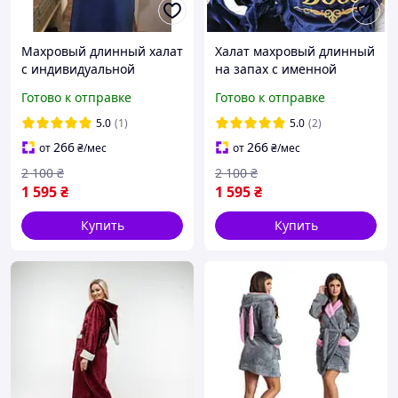
Mахровый длинный халат
Халат махровый длинный
с индивидуальной
на запах с именной
именной вышивкой и
вышивкой и капюшоном
Готово к отправке
Готово к отправке
капюшоном длинный на
запах мужской
5.0
(1)
5.0
(2)
266
266
от
₴
/мес
от
₴
/мес
2 100
₴
2 100
₴
1 595
₴
1 595
₴
Купить
Купить