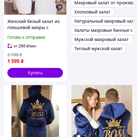
Махровый халат от производ
Хлопковый халат
Натуральный махровый хала
Женский белый халат из
плюшевой махры с
Халаты махровые банные с 
именной вышивкой и
Готово к отправке
Мужской махровый халат
капюшоном подарок на
свадьбу
266
от
₴
/мес
Теплый мужской халат
2 100
₴
1 595
₴
Купить