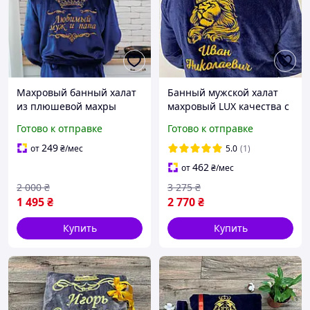
Mахровый банный халат
Банный мужской халат
из плюшевой махры
махровый LUX качества с
длинный с воротником и
именной вышивкой
Готово к отправке
Готово к отправке
именной вышивкой.
длинный с воротником на
запах
249
от
₴
/мес
5.0
(1)
462
от
₴
/мес
2 000
₴
3 275
₴
1 495
₴
2 770
₴
Купить
Купить