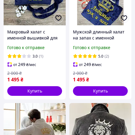
Махровый халат с
Мужской длинный халат
именной вышивкой для
на запах с именной
мужчины "Лучший Дед"
вышивкой и воротником
Готово к отправке
Готово к отправке
3.0
(1)
5.0
(2)
249
249
от
₴
/мес
от
₴
/мес
2 000
₴
2 000
₴
1 495
₴
1 495
₴
Купить
Купить