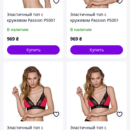
Эластичный топ с
Эластичный топ с
кружевом Passion PS001
кружевом Passion PS001
TOP XL, ecru
TOP L, red-black
В наличии
В наличии
969
₴
969
₴
Купить
Купить
Эластичный топ с
Эластичный топ с