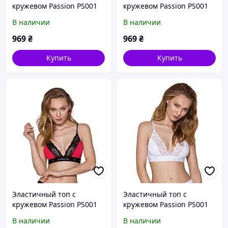
кружевом Passion PS001
кружевом Passion PS001
TOP M, red-black
TOP S, red-black
В наличии
В наличии
969
₴
969
₴
Купить
Купить
Эластичный топ с
Эластичный топ с
кружевом Passion PS001
кружевом Passion PS001
TOP XL, red-black
TOP L, white
В наличии
В наличии