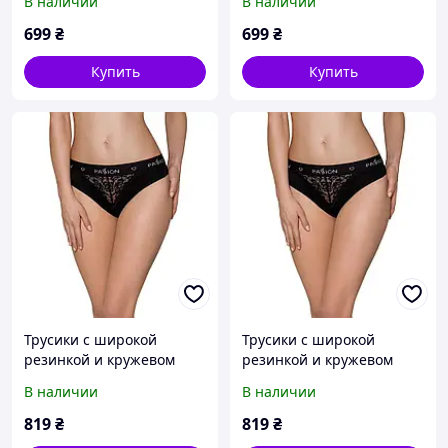
В наличии
В наличии
699
₴
699
₴
Купить
Купить
Трусики с широкой
Трусики с широкой
резинкой и кружевом
резинкой и кружевом
Passion PS001 PANTIES M,
Passion PS001 PANTIES S,
В наличии
В наличии
black
black
819
₴
819
₴