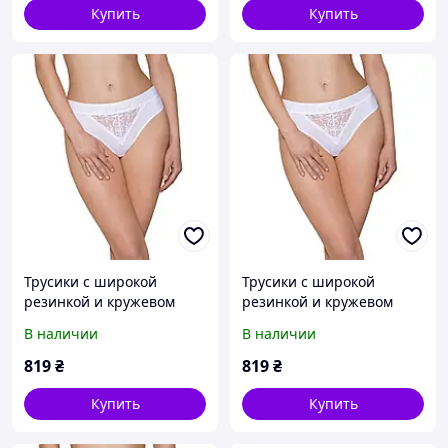
Купить
Купить
Трусики с широкой
Трусики с широкой
резинкой и кружевом
резинкой и кружевом
Passion PS001 PANTIES L,
Passion PS001 PANTIES M,
В наличии
В наличии
white
white
819
₴
819
₴
Купить
Купить