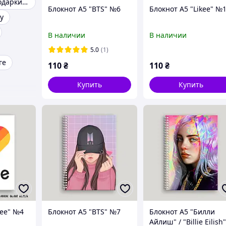
Прикольные подарки друзьям
Блокнот А5 "BTS" №6
Блокнот А5 "Likee" №
у
В наличии
В наличии
5.0
(1)
ге
110
₴
110
₴
Купить
Купить
kee" №4
Блокнот А5 "BTS" №7
Блокнот А5 "Билли
Айлиш" / "Billie Eilish