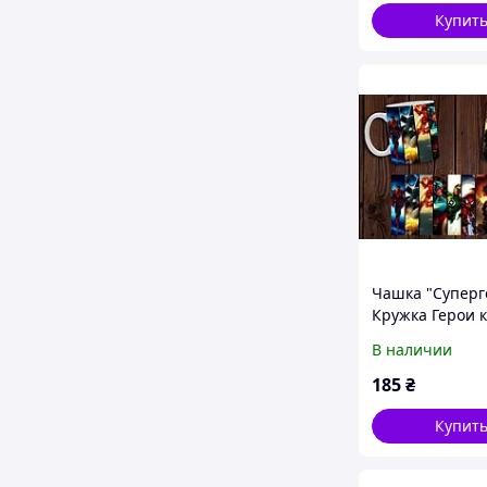
Купит
Чашка "Суперг
Кружка Герои 
№1
В наличии
185
₴
Купит