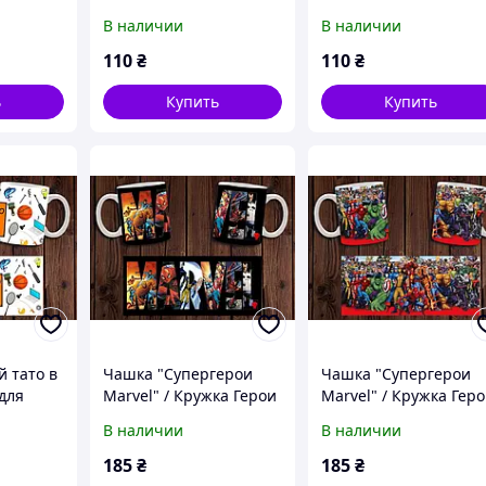
№1
В наличии
В наличии
110
₴
110
₴
ь
Купить
Купить
 тато в
Чашка "Супергерои
Чашка "Супергерои
 для
Marvel" / Кружка Герои
Marvel" / Кружка Гер
Марвел №1
Марвел №2
В наличии
В наличии
185
₴
185
₴