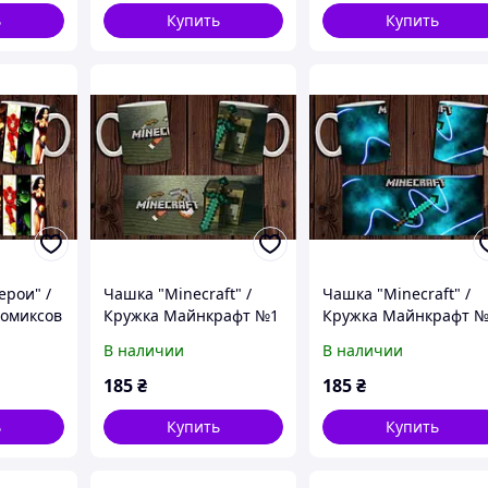
ь
Купить
Купить
ерои" /
Чашка "Minecraft" /
Чашка "Minecraft" /
комиксов
Кружка Майнкрафт №1
Кружка Майнкрафт 
В наличии
В наличии
185
₴
185
₴
ь
Купить
Купить