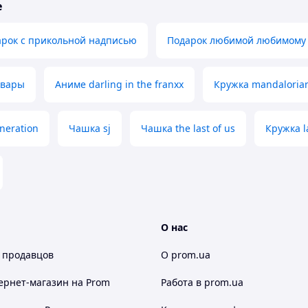
е
арок с прикольной надписью
Подарок любимой любимому 
овары
Аниме darling in the franxx
Кружка mandaloria
neration
Чашка sj
Чашка the last of us
Кружка la
О нас
 продавцов
О prom.ua
ернет-магазин
на Prom
Работа в prom.ua