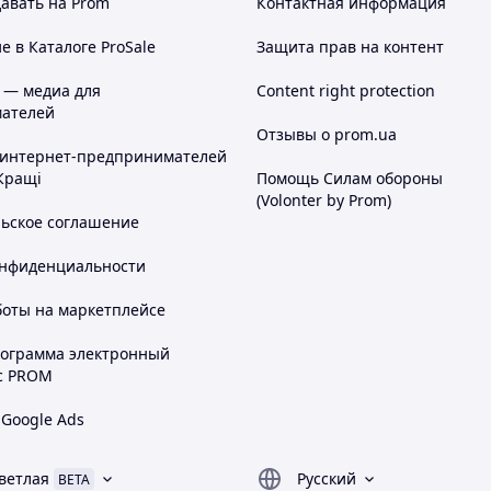
авать на Prom
Контактная информация
 в Каталоге ProSale
Защита прав на контент
 — медиа для
Content right protection
ателей
Отзывы о prom.ua
 интернет-предпринимателей
Кращі
Помощь Силам обороны
(Volonter by Prom)
льское соглашение
онфиденциальности
боты на маркетплейсе
рограмма электронный
с PROM
 Google Ads
ветлая
Русский
BETA