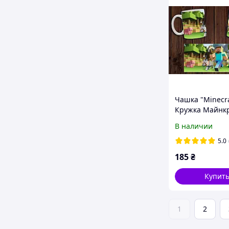
Чашка "Minecra
Кружка Майнк
В наличии
5.0
185
₴
Купит
1
2