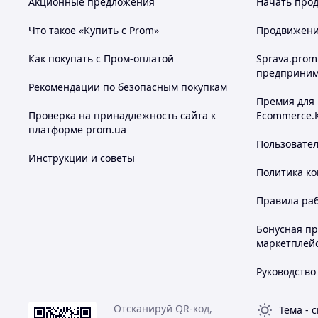
Акционные предложения
Начать прод
Что такое «Купить с Prom»
Продвижение
Как покупать с Пром-оплатой
Sprava.prom
предприним
Рекомендации по безопасным покупкам
Премия для
Проверка на принадлежность сайта к
Ecommerce.
платформе prom.ua
Пользовате
Инструкции и советы
Политика к
Правила ра
Бонусная п
маркетплей
Руководство
Отсканируй QR-код,
Тема
-
с