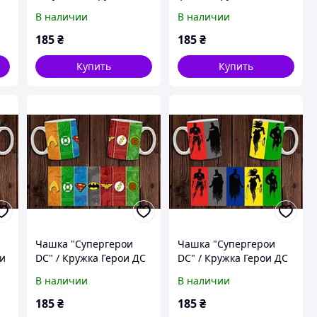
Герои Marvel и DC
Англии
В наличии
В наличии
185
₴
185
₴
Купить
Купить
Чашка "Супергерои
Чашка "Супергерои
ои
DC" / Кружка Герои ДС
DC" / Кружка Герои ДС
№1
№2
В наличии
В наличии
185
₴
185
₴