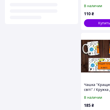
В наличии
110
₴
Купит
Чашка "Кращий
світі" / Кружка
татуся
В наличии
185
₴