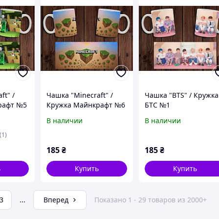
ft" /
Чашка "Minecraft" /
Чашка "BTS" / Кружка
рафт №5
Кружка Майнкрафт №6
БТС №1
В наличии
В наличии
(1)
185
₴
185
₴
ь
Купить
Купить
3
...
Вперед
Показано 1 - 29 товаров из 2000+