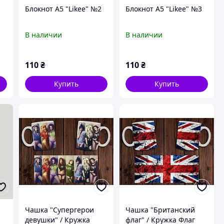
1
Блокнот А5 "Likee" №2
Блокнот А5 "Likee" №3
В наличии
В наличии
110
₴
110
₴
Купить
Купить
Чашка "Супергерои
Чашка "Британский
"
девушки" / Кружка
флаг" / Кружка Флаг