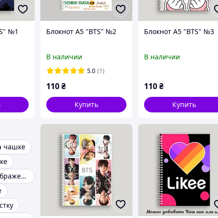
TS" №1
Блокнот А5 "BTS" №2
Блокнот А5 "BTS" №3
В наличии
В наличии
5.0
(1)
110
₴
110
₴
ь
Купить
Купить
а чашке
ке
Нанесение изображения на кружки
е
стку