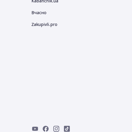
Kabanchik.ua
Вчасно
Zakupivli.pro