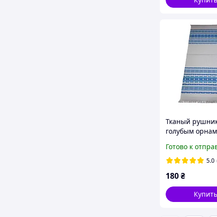
Тканый рушник
голубым орна
80 см
Готово к отпра
5.0
180
₴
Купит