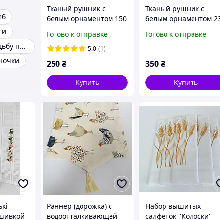
Тканый рушник с
Тканый рушник с
еб
белым орнаментом 150
белым орнаментом 2
см
см
ги
Готово к отправке
Готово к отправке
Рушник на свадьбу под каравай
5.0
(1)
ночки
250
₴
350
₴
Купить
Купить
ькі
Раннер (дорожка) с
Набор вышитых
ышивкой
водоотталкивающей
салфеток ''Колоски''