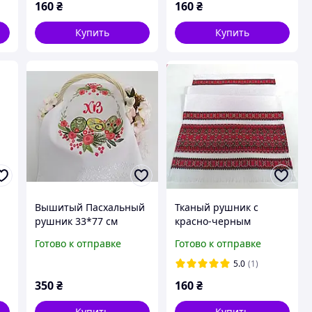
160
₴
160
₴
Купить
Купить
Вышитый Пасхальный
Тканый рушник с
рушник 33*77 см
красно-черным
орнаментом 76 см
Готово к отправке
Готово к отправке
5.0
(1)
350
₴
160
₴
Купить
Купить