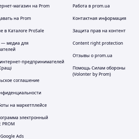
ернет-магазин
на Prom
Работа в prom.ua
авать на Prom
Контактная информация
 в Каталоге ProSale
Защита прав на контент
 — медиа для
Content right protection
ателей
Отзывы о prom.ua
 интернет-предпринимателей
Кращі
Помощь Силам обороны
(Volonter by Prom)
льское соглашение
онфиденциальности
боты на маркетплейсе
рограмма электронный
с PROM
 Google Ads