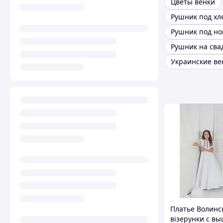
Цветы венки
Рушник под хл
Рушник под но
Украинские ве
Платье Волинс
візерунки с в