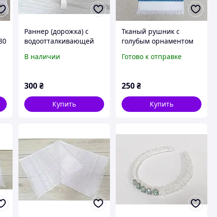
Раннер (дорожка) с
Тканый рушник с
80
водоотталкивающей
голубым орнаментом
ткани ''Лимоны и
150 см
В наличии
Готово к отправке
корица'' 40*140 см
300
₴
250
₴
Купить
Купить