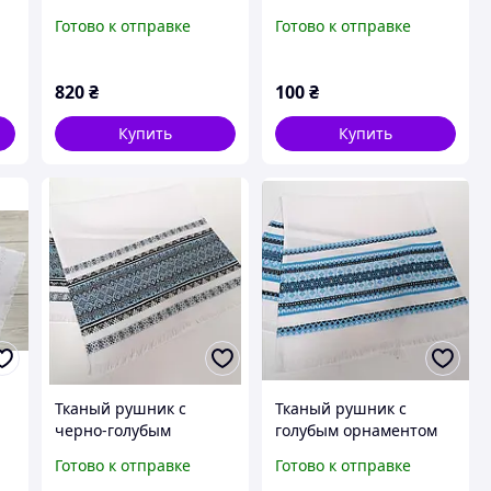
ткани 120*200 см
Готово к отправке
Готово к отправке
820
₴
100
₴
Купить
Купить
Тканый рушник с
Тканый рушник с
черно-голубым
голубым орнаментом
орнаментом 70 см
70 см
Готово к отправке
Готово к отправке