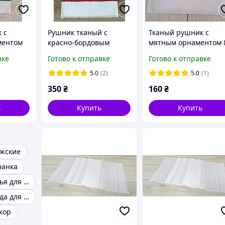
 с
Рушник тканый с
Тканый рушник с
ментом
красно-бордовым
мятным орнаментом 
орнаментом 240 см
см
вке
Готово к отправке
Готово к отправке
5.0
(2)
5.0
(1)
350
₴
160
₴
ь
Купить
Купить
жские
ванка
Вышитые платья для девочек
Вышитая одежда для мальчиков
кор