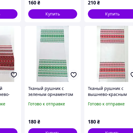
160
₴
210
₴
ь
Купить
Купить
й
Тканый рушник с
Тканый рушник с
нево-
зеленым орнаментом
вышнево-красным
ментом
80 см
орнаментом 80 см
вке
Готово к отправке
Готово к отправке
180
₴
180
₴
ь
Купить
Купить