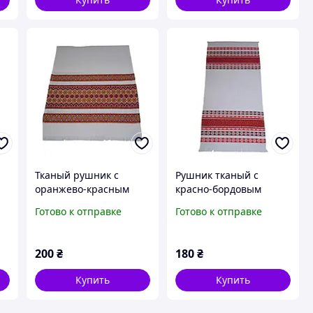
Тканый рушник с
Рушник тканый с
оранжево-красным
красно-бордовым
орнаментом 90 см
орнаментом 70 см
Готово к отправке
Готово к отправке
200
₴
180
₴
Купить
Купить