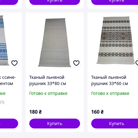
 ссине-
Тканый льняной
Тканый льняной
ментом
рушник 33*80 см
рушник 33*60 см
вке
Готово к отправке
Готово к отправке
(1)
180
₴
160
₴
ь
Купить
Купить