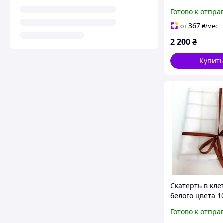
для девочки н
Готово к отпра
причастие 134
367
от
₴
/мес
2 200
₴
Купит
Скатерть в кле
белого цвета 1
см
Готово к отпра