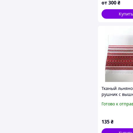
от
300
₴
Купит
Тканый льняно
рушник с выш
красным орна
Готово к отпра
70 см
135
₴
Купит