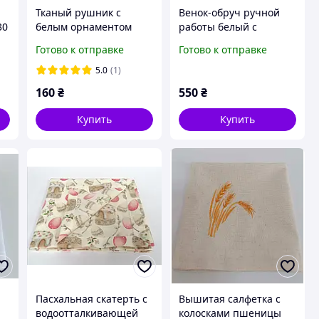
Тканый рушник с
Венок-обруч ручной
30
белым орнаментом
работы белый с
33*70 см
голубыми камушками
Готово к отправке
Готово к отправке
5.0
(1)
160
₴
550
₴
Купить
Купить
Пасхальная скатерть с
Вышитая салфетка с
водоотталкивающей
колосками пшеницы