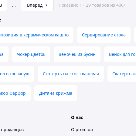
3
...
Вперед
Показано 1 - 29 товаров из 400+
е
мпозиция в керамическом кашпо
Сервирование стола
ра
Чокер цветок
Веночек из бусин
Венок для г
тол в гостиную
Скатерть на стол тканевая
Скатерть н
екор фарфор
Дитяча крижма
О нас
 продавцов
О prom.ua