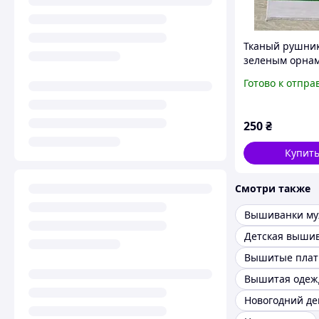
Тканый рушник
зеленым орна
150 см
Готово к отпра
250
₴
Купит
Смотри также
Вышиванки му
Детская выши
Новогодний де