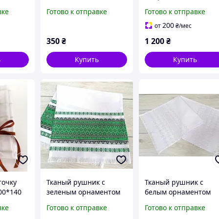
а первое
ткани с курочками
40*40 см белые
вке
Готово к отправке
Готово к отправке
 р белое
40*170 см
200
от
₴
/мес
350
₴
1 200
₴
ь
Купить
Купить
точку
Тканый рушник с
Тканый рушник с
00*140
зеленым орнаментом
белым орнаментом
68 см
33*115 см
вке
Готово к отправке
Готово к отправке