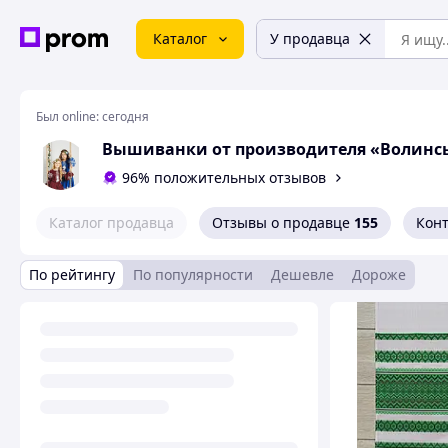
Каталог
У продавца
Был online:
сегодня
Вышиванки от производителя «Волинсь
96% положительных отзывов
Каталог продавца
Отзывы о продавце
155
Кон
По рейтингу
По популярности
Дешевле
Дороже