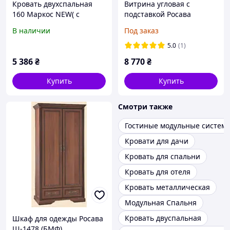
Кровать двухспальная
Витрина угловая с
160 Маркос NEW( с
подставкой Росава
ламельным основанием)
МР-2698 МР-2697 (БМФ)
В наличии
Под заказ
(Мебель-Сервис)
610х610х2020мм
2036х1664х852мм дуб
5.0
(1)
санома
5 386
₴
8 770
₴
Купить
Купить
Смотри также
Гостиные модульные систем
Кровати для дачи
Кровать для спальни
Кровать для отеля
Кровать металлическая
Модульная Спальня
Кровать двуспальная
Шкаф для одежды Росава
Ш-1478 (БМФ)