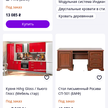
Модульная система Индиана
1040х580х220мм
Под заказ
Двуспальные кровати в стил
13 085
₴
Кровать деревянная
Купить
Кухня Hihg Gloss / Хьюго
Стол письменный Росава
Глосс (Мебель стар)
СП-501 (БМФ)
феррари 1 метр/
1700х630х770мм
Под заказ
Под заказ
погонный