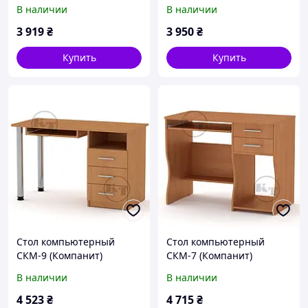
1000х598х756+686мм
1175х600х736+220мм
В наличии
В наличии
3 919
₴
3 950
₴
Купить
Купить
Стол компьютерный
Стол компьютерный
СКМ-9 (Компанит)
СКМ-7 (Компанит)
1200х600х736мм
1000х550х766мм
В наличии
В наличии
4 523
₴
4 715
₴