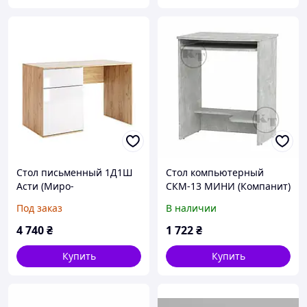
Стол письменный 1Д1Ш
Стол компьютерный
Асти (Миро-
СКМ-13 МИНИ (Компанит)
марк)1200*600*768мм
604х500х736мм
Под заказ
В наличии
4 740
₴
1 722
₴
Купить
Купить