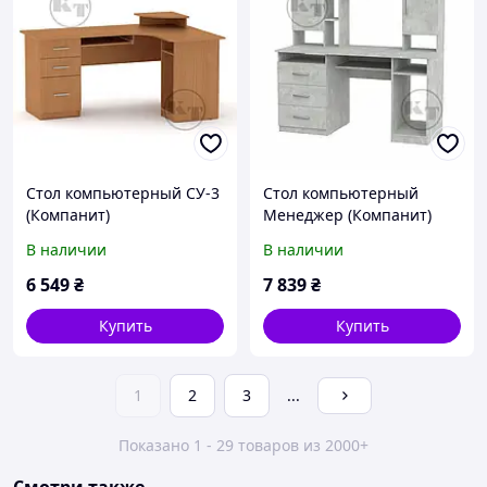
Стол компьютерный СУ-3
Стол компьютерный
(Компанит)
Менеджер (Компанит)
1600х1100х756+116мм
1400х598х756+666мм
В наличии
В наличии
6 549
₴
7 839
₴
Купить
Купить
1
2
3
...
Показано 1 - 29 товаров из 2000+