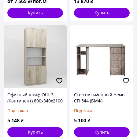
от
7 565
₴/пог.м
13 870
₴
Купить
Купить
Офисный шкаф ОШ-3
Стол письменный Немо
(Кантинент) 800х340х2100
СП-544 (БМФ)
мм
1200х760х600мм
Под заказ
Под заказ
5 148
₴
5 100
₴
Купить
Купить