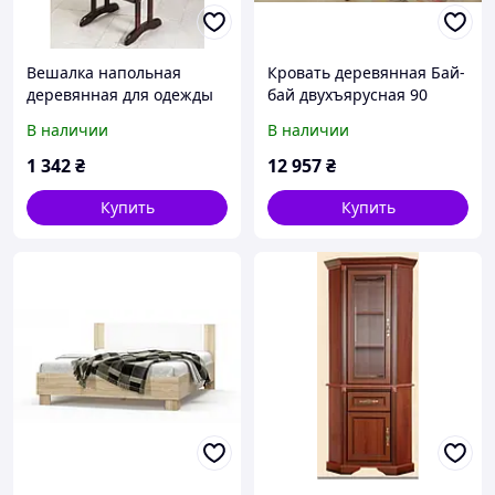
Вешалка напольная
Кровать деревянная Бай-
деревянная для одежды
бай двухъярусная 90
Альфа немой слуга (Юта)
(Мебигранд/Mebigrand)
В наличии
В наличии
h1020
960х2020(2120)х1700мм
1 342
₴
12 957
₴
Купить
Купить