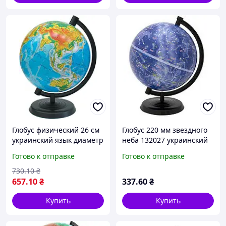
Глобус физический 26 см
Глобус 220 мм звездного
украинский язык диаметр
неба 132027 украинский
шара 260 см школьный
язык
Готово к отправке
Готово к отправке
настольный Марко поло
730
.10
₴
657
.10
₴
337
.60
₴
Купить
Купить