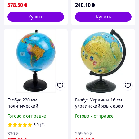
Marco Polo
578
.50
₴
240
.10
₴
Купить
Купить
Глобус 220 мм.
Глобус Украины 16 см
политический
украинский язык 8380
украинский язык 210019
Готово к отправке
Готово к отправке
5.0
(3)
330
₴
269
.50
₴