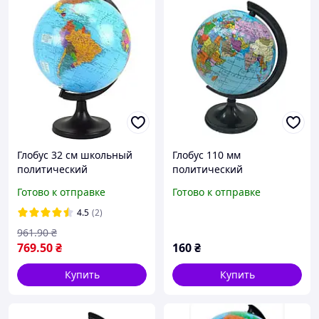
Глобус 32 см школьный
Глобус 110 мм
политический
политический
украинский язык
украинский язык
Готово к отправке
Готово к отправке
настольный диаметр 320
мм
4.5
(2)
961
.90
₴
769
.50
₴
160
₴
Купить
Купить