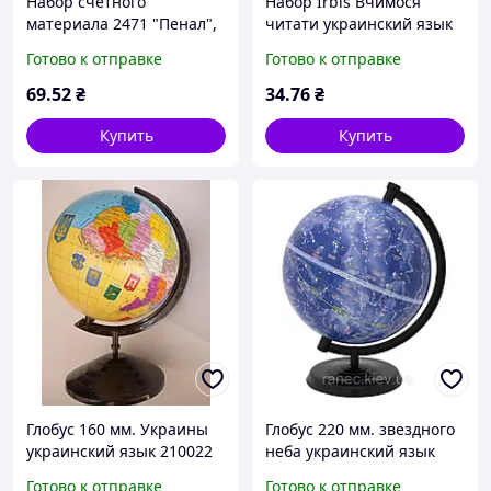
Набор счетного
Набор Irbis Вчимося
материала 2471 "Пенал",
читати украинский язык
mix
0446 в пластиковом чехле
Готово к отправке
Готово к отправке
69
.52
₴
34
.76
₴
Купить
Купить
Глобус 160 мм. Украины
Глобус 220 мм. звездного
украинский язык 210022
неба украинский язык
Марко поло
210029 Марко поло
Готово к отправке
Готово к отправке