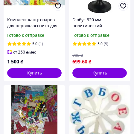
Комплект канцтоваров
Глобус 320 мм
для первоклассника для
политический
мальчика набор
украинский язык
Готово к отправке
Готово к отправке
канцелярии премиум 1
настольный школьный
класс KOMPPRM
диаметр 32 см 210032
5.0
(1)
5.0
(5)
Украина
250
от
₴
/мес
795
₴
1 500
₴
699
.60
₴
Купить
Купить