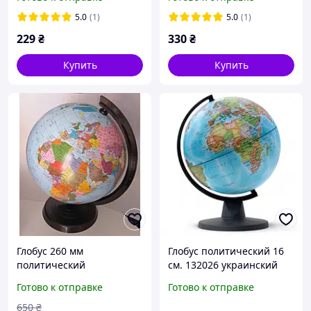
5.0
(1)
5.0
(1)
229
₴
330
₴
Купить
Купить
Глобус 260 мм
Глобус политический 16
политический
см. 132026 украинский
украинский язык Марко
язык
Готово к отправке
Готово к отправке
поло диаметр шара 26 см
школьный настольный
650
₴