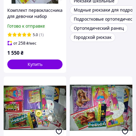
Рюкзаки школьные
Модные рюкзаки для подрос
Комплект первоклассника
для девочки набор
Подростковые ортопедическ
канцелярии премиум
Готово к отправке
Ортопедический ранец
школьный KOMP1DPRE
5.0
(1)
Городской рюкзак
258
от
₴
/мес
1 550
₴
Купить