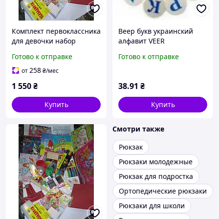
Комплект первоклассника
Веер букв украинский
для девочки набор
алфавит VEER
канцелярии 1 класс
Готово к отправке
Готово к отправке
премиум KOMPPRD
258
от
₴
/мес
1 550
₴
38
.91
₴
Купить
Купить
Смотри также
Рюкзак
Рюкзаки молодежные
Рюкзак для подростка
Ортопедические рюкзаки
Рюкзаки для школи