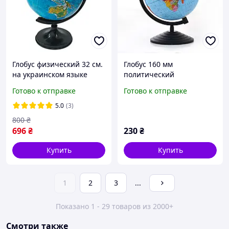
Глобус физический 32 см.
Глобус 160 мм
на украинском языке
политический
настольный школьный
украинский язык
Готово к отправке
Готово к отправке
5.0
(3)
800
₴
696
₴
230
₴
Купить
Купить
1
2
3
...
Показано 1 - 29 товаров из 2000+
Смотри также