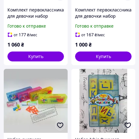
Комплект первоклассника
Комплект первоклассника
для девочки набор
для девочки набор
канцелярии эконом
канцелярии супер эконом
Готово к отправке
Готово к отправке
KOMP1DEKON
KOMP1DEKON1 1 Вересня
177
167
от
₴
/мес
от
₴
/мес
1 060
₴
1 000
₴
Купить
Купить