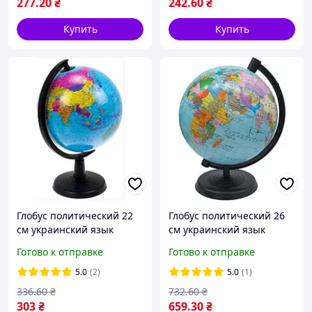
277
.20
₴
242
.60
₴
Купить
Купить
Глобус политический 22
Глобус политический 26
см украинский язык
см украинский язык
132027у
Марко Поло диаметром
Готово к отправке
Готово к отправке
260 мм настольный
школьный Marco polo
5.0
(2)
5.0
(1)
336
.60
₴
732
.60
₴
303
₴
659
.30
₴