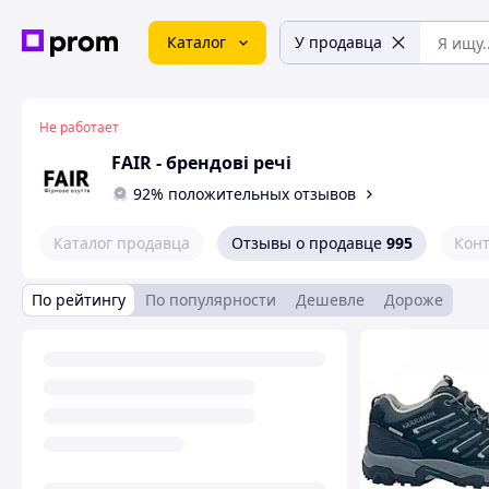
Каталог
У продавца
Не работает
FAIR - брендові речі
92% положительных отзывов
Каталог продавца
Отзывы о продавце
995
Кон
По рейтингу
По популярности
Дешевле
Дороже