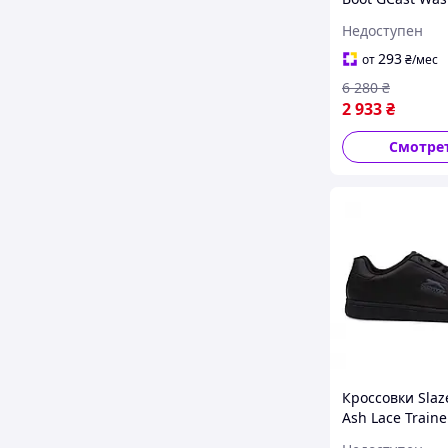
оригинал. Дост
Недоступен
США/ЕС в тече
дней
293
от
₴
/мес
6 280
₴
2 933
₴
Смотре
Кроссовки Slaz
Ash Lace Traine
Black/Charcoal,