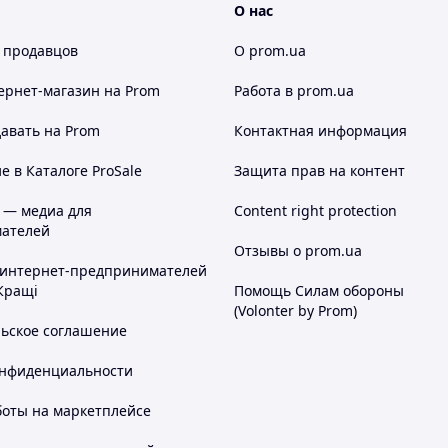
О нас
 продавцов
О prom.ua
ернет-магазин
на Prom
Работа в prom.ua
авать на Prom
Контактная информация
 в Каталоге ProSale
Защита прав на контент
 — медиа для
Content right protection
ателей
Отзывы о prom.ua
 интернет-предпринимателей
Кращі
Помощь Силам обороны
(Volonter by Prom)
льское соглашение
онфиденциальности
боты на маркетплейсе