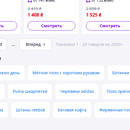
141
152
от
₴
/мес
от
₴
/мес
2 415
₴
2 898
₴
1 408
₴
1 525
₴
ть
Смотреть
Смотреть
3
...
Вперед
Показано 1 - 29 товаров из 2000+
е
ожен день
Мятное поло с коротким рукавом
Ботинки
Puma шкарпетки
Черевики adidas
Поло ориги
ла
Штаны reebok
Беговая кофта
Фирменная тол