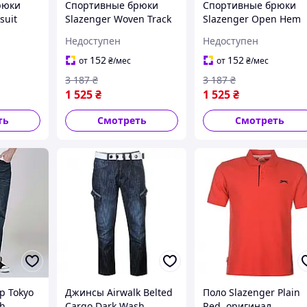
рюки
Спортивные брюки
Спортивные брюки
suit
Slazenger Woven Track
Slazenger Open Hem
.
Black, оригинал.
Woven Sweat Black,
Недоступен
Недоступен
ША/ЕС в
Доставка из США/ЕС в
оригинал. Доставка и
ей
течение 14 дней
США/ЕС в течение 14
152
152
от
₴
/мес
от
₴
/мес
дней
3 187
₴
3 187
₴
1 525
₴
1 525
₴
ть
Смотреть
Смотреть
p Tokyo
Джинсы Airwalk Belted
Поло Slazenger Plain
h,
Cargo Dark Wash,
Red, оригинал.