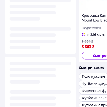
Кроссовки Karr
Mount Low Blac
оригинал. Дост
Недоступен
США/ЕС в тече
дней
386
от
₴
/мес
8 694
₴
3 863
₴
Смотре
Смотри также
Поло мужские
Футболки адид
Фирменная фу
Футболки печа
Футболки с пр