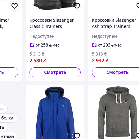
imor
Кроссовки Slazenger
Кроссовки Slazenger
k,
Classic Trainers
Ash Strap Trainers
авка из
Black/Charcoal,
White/Navy, оригинал
Недоступен
Недоступен
ние 14
оригинал. Доставка из
Доставка из США/ЕС 
США/ЕС в течение 14
течение 14 дней
258
293
от
₴
/мес
от
₴
/мес
дней
5 313
₴
5 313
₴
2 580
₴
2 932
₴
ть
Смотреть
Смотреть
ас
тболка
ть
интами