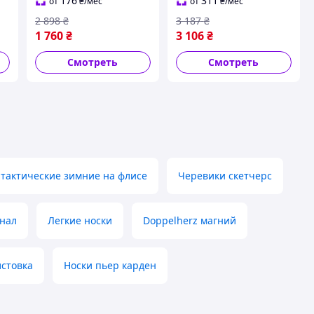
дней
176
311
от
₴
/мес
от
₴
/мес
2 898
₴
3 187
₴
1 760
₴
3 106
₴
Смотреть
Смотреть
 тактические зимние на флисе
Черевики скетчерс
нал
Легкие носки
Doppelherz магний
стовка
Носки пьер карден