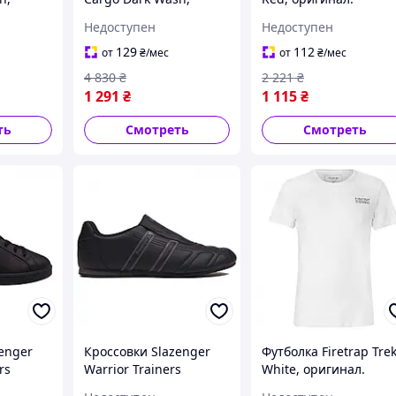
авка из
оригинал. Доставка из
Доставка из США/ЕС 
Недоступен
Недоступен
ние 14
США/ЕС в течение 14
течение 14 дней
дней
129
112
от
₴
/мес
от
₴
/мес
4 830
₴
2 221
₴
1 291
₴
1 115
₴
ть
Смотреть
Смотреть
enger
Кроссовки Slazenger
Футболка Firetrap Tre
rs
Warrior Trainers
White, оригинал.
Black/Charcoal,
Доставка из США/ЕС 