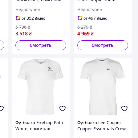
в
Доставка из США/ЕС в
Trainers LtGrey/White,
Недоступен
Недоступен
течение 14 дней
оригинал. Доставка из
США/ЕС в течение 14
352
497
от
₴
/мес
от
₴
/мес
дней
5 796
₴
6 279
₴
3 518
₴
4 969
₴
Смотреть
Смотреть
k
Футболка Firetrap Path
Футболка Lee Cooper
White, оригинал.
Cooper Essentials Crew
в
Доставка из США/ЕС в
Neck White, оригинал.