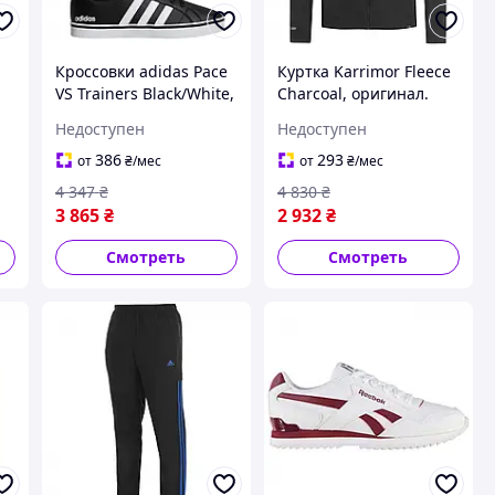
Кроссовки adidas Pace
Куртка Karrimor Fleece
VS Trainers Black/White,
Charcoal, оригинал.
.
оригинал. Доставка из
Доставка из США/ЕС в
Недоступен
Недоступен
в
США/ЕС в течение 14
течение 14 дней
дней
386
293
от
₴
/мес
от
₴
/мес
4 347
₴
4 830
₴
3 865
₴
2 932
₴
Смотреть
Смотреть