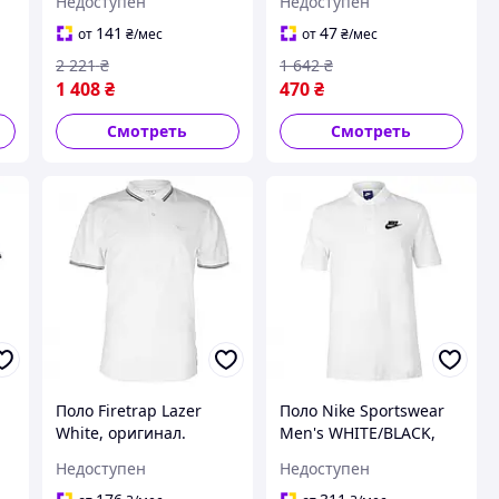
Недоступен
Недоступен
течение 14 дней
Доставка из США/ЕС в
течение 14 дней
141
47
от
₴
/мес
от
₴
/мес
2 221
₴
1 642
₴
1 408
₴
470
₴
Смотреть
Смотреть
Поло Firetrap Lazer
Поло Nike Sportswear
White, оригинал.
Men's WHITE/BLACK,
в
Доставка из США/ЕС в
оригинал. Доставка из
Недоступен
Недоступен
течение 14 дней
США/ЕС в течение 14