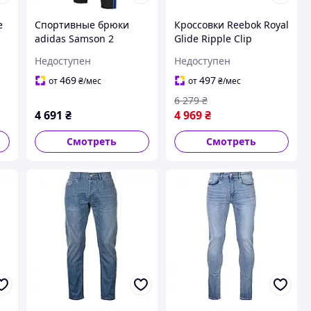
e
Спортивные брюки
Кроссовки Reebok Royal
adidas Samson 2
Glide Ripple Clip
з
Tracksuit Black/Royal,
Trainers
Недоступен
Недоступен
оригинал. Доставка из
White/Burgundy,
США/ЕС в течение 14
оригинал. Доставка из
469
497
от
₴
/мес
от
₴
/мес
дней
США/ЕС в течение 14
6 279
₴
дней
4 691
₴
4 969
₴
Смотреть
Смотреть