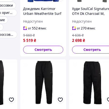
оссовки
Дождевик Karrimor
Худи SoulCal Signatur
Кроссовки найк оригинал
Urban Weathertite Surf
OTH Dk Charcoal M,
Blue, оригинал.
оригинал. Доставка и
ние
Недоступен
Недоступен
Доставка из США/ЕС в
США/ЕС в течение 14
e
течение 14 дней
дней
552
270
от
₴
/мес
от
₴
/мес
Трекинговые кроссовки
9 660
₴
4 636
₴
5 519
₴
2 698
₴
Смотреть
Смотреть