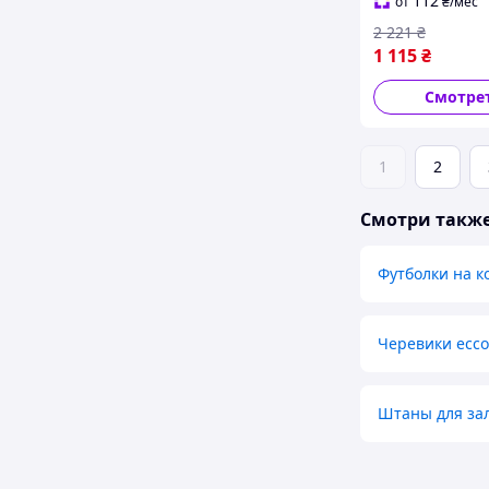
112
от
₴
/мес
2 221
₴
1 115
₴
Смотре
1
2
Смотри такж
Футболки на к
Черевики ecco
Штаны для за