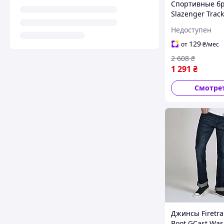
Спортивные б
Slazenger Track
Black, оригинал
Недоступен
Доставка из С
течение 14 дн
129
от
₴
/мес
2 608
₴
1 291
₴
Смотре
Джинсы Firetra
Boot GCast Was