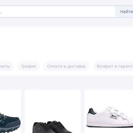
Найти
такты
График
Оплата и доставка
Возврат и гарант