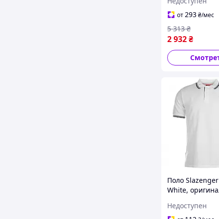
Недоступен
оригинал. Дост
США/ЕС в тече
293
от
₴
/мес
дней
5 313
₴
2 932
₴
Смотре
Поло Slazenger
White, оригина
Доставка из С
Недоступен
течение 14 дн