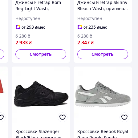
Джинсы Firetrap Rom
Джинсы Firetrap Skinny
Reg Light Wash,
Bleach Wash, оригинал.
оригинал. Доставка из
Доставка из США/ЕС в
Недоступен
Недоступен
з
США/ЕС в течение 14
течение 14 дней
дней
293
235
от
₴
/мес
от
₴
/мес
6 280
₴
6 280
₴
2 933
₴
2 347
₴
Смотреть
Смотреть
Кроссовки Slazenger
Кроссовки Reebok Royal
Black/Black, оригинал.
Glide Ripple Suede