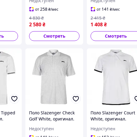
Недоступен
Недоступен
авка из
оригинал. Доставка из
течение 14 дней
ние 14
США/ЕС в течение 14
258
141
от
₴
/мес
от
₴
/мес
дней
4 830
₴
2 415
₴
2 580
₴
1 408
₴
ть
Смотреть
Смотреть
 Tipped
Поло Slazenger Check
Поло Slazenger Court
л.
Golf White, оригинал.
White, оригинал.
ША/ЕС в
Доставка из США/ЕС в
Доставка из США/ЕС 
Недоступен
Недоступен
ей
течение 14 дней
течение 14 дней