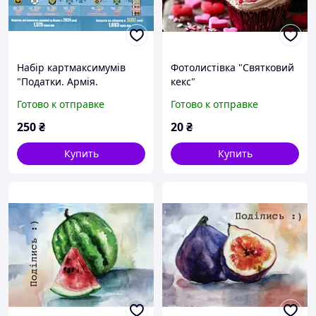
Набір картмаксимумів
Фотолистівка "Святковий
"Податки. Армія.
кекс"
Перемога" 2024
Готово к отправке
Готово к отправке
250
₴
20
₴
Купить
Купить