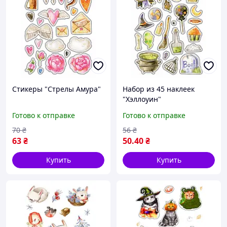
Стикеры "Стрелы Амура"
Набор из 45 наклеек
"Хэллоуин"
Готово к отправке
Готово к отправке
70
₴
56
₴
63
₴
50
.40
₴
Купить
Купить