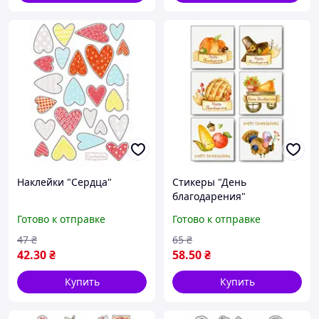
Наклейки "Сердца"
Стикеры "День
благодарения"
Готово к отправке
Готово к отправке
47
₴
65
₴
42
.30
₴
58
.50
₴
Купить
Купить