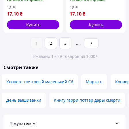
18
₴
18
₴
17
.10
₴
17
.10
₴
Купить
Купить
1
2
3
...
Показано 1 - 29 товаров из 1000+
Смотри также
Конверт почтовый маленький С6
Марка u
Конвер
День вышиванки
Книгу гарри поттер дары смерти
Покупателям