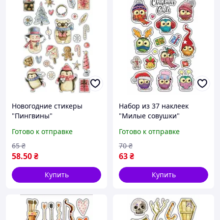
Новогодние стикеры
Набор из 37 наклеек
"Пингвины"
"Милые совушки"
Готово к отправке
Готово к отправке
65
₴
70
₴
58
.50
₴
63
₴
Купить
Купить