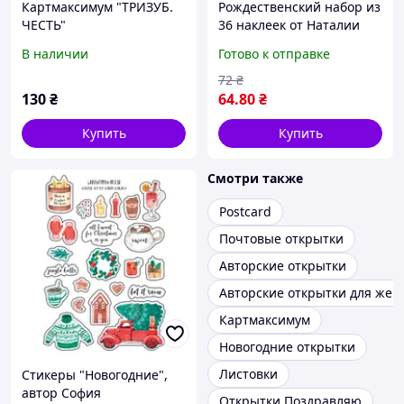
Картмаксимум "ТРИЗУБ.
Рождественский набор из
ЧЕСТЬ"
36 наклеек от Наталии
Павлюк
В наличии
Готово к отправке
72
₴
130
₴
64
.80
₴
Купить
Купить
Смотри также
Postcard
Почтовые открытки
Авторские открытки
Авторские открытки для же
Картмаксимум
Новогодние открытки
Листовки
Стикеры "Новогодние",
автор София
Открытки Поздравляю