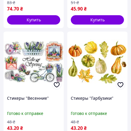
83
₴
51
₴
74
.70
₴
45
.90
₴
Купить
Купить
Стикеры "Весенние"
Стикеры "Гарбузики"
Готово к отправке
Готово к отправке
48
₴
48
₴
43
.20
₴
43
.20
₴