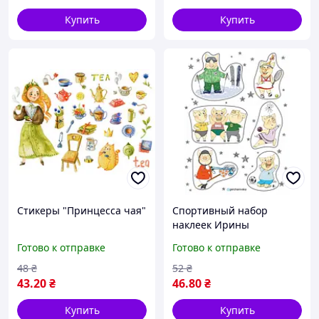
Купить
Купить
Стикеры "Принцесса чая"
Спортивный набор
наклеек Ирины
Герчанивской
Готово к отправке
Готово к отправке
48
₴
52
₴
43
.20
₴
46
.80
₴
Купить
Купить