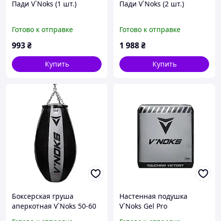
Пади V`Noks (1 шт.)
Пади V`Noks (2 шт.)
Готово к отправке
Готово к отправке
993
₴
1 988
₴
Купить
Купить
Боксерская груша
Настенная подушка
аперкотная V`Noks 50-60
V`Noks Gel Pro
кг