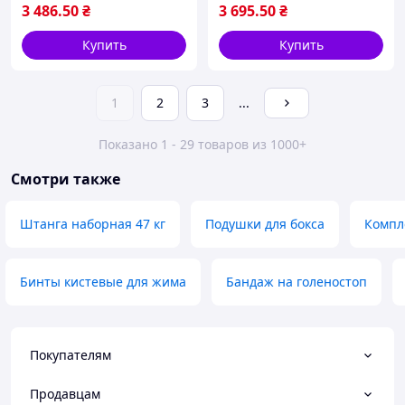
3 486
.50
₴
3 695
.50
₴
Купить
Купить
1
2
3
...
Показано 1 - 29 товаров из 1000+
Смотри также
Штанга наборная 47 кг
Подушки для бокса
Компл
Бинты кистевые для жима
Бандаж на голеностоп
Покупателям
Продавцам