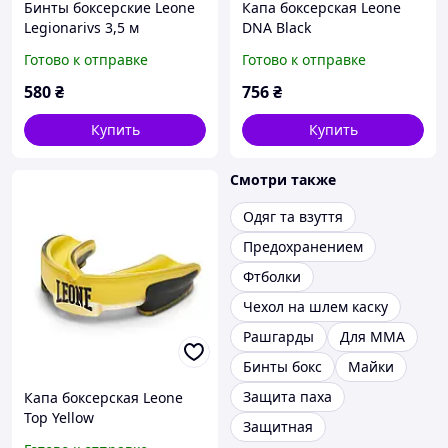
Бинты боксерские Leone
Капа боксерская Leone
Legionarivs 3,5 м
DNA Black
Готово к отправке
Готово к отправке
580
₴
756
₴
Купить
Купить
Смотри также
Одяг та взуття
Предохранением
Фтболки
Чехол на шлем каску
Рашгарды
Для ММА
Бинты бокс
Майки
Защита паха
Капа боксерская Leone
Top Yellow
Защитная