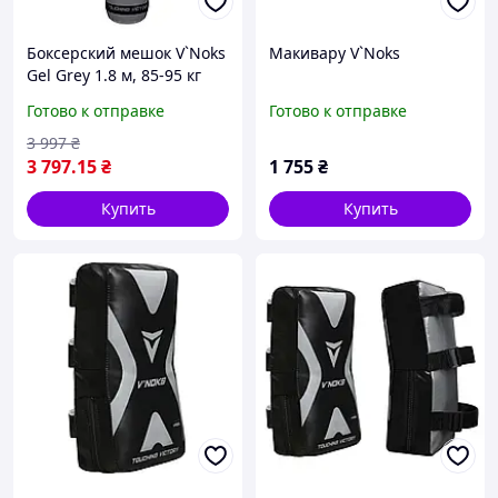
Боксерский мешок V`Noks
Макивару V`Noks
Gel Grey 1.8 м, 85-95 кг
Готово к отправке
Готово к отправке
3 997
₴
3 797
.15
₴
1 755
₴
Купить
Купить