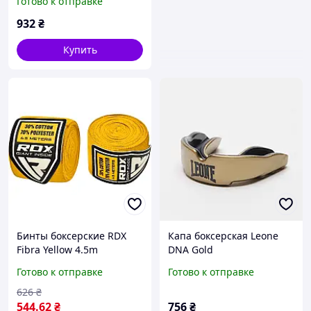
Готово к отправке
932
₴
Купить
Бинты боксерские RDX
Капа боксерская Leone
Fibra Yellow 4.5m
DNA Gold
Готово к отправке
Готово к отправке
626
₴
544
.62
₴
756
₴