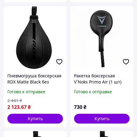
Пневмогруша боксерская
Ракетка боксерская
RDX Matte Black без
V`Noks Primo Air (1 шт)
крепления
Готово к отправке
Готово к отправке
2 441
₴
2 123
.67
₴
730
₴
Купить
Купить