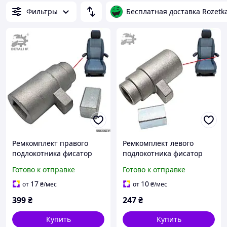
Фильтры
Бесплатная доставка Rozetk
Ремкомплект правого
Ремкомплект левого
подлокотника фисатор
подлокотника фисатор
втулка Транспортер Т5
втулка Транспортер Т5
Готово к отправке
Готово к отправке
Фольксваген 7H0881082
Фольксваген 7H0881081
17
10
от
₴
/мес
от
₴
/мес
399
₴
247
₴
Купить
Купить