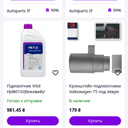
99%
99%
Autoparts IF
Autoparts IF
Підлокотник Vitol
Кронштейн подлокотника
HJ48015/(бежевий)/
Volkswagen T5 под левую
бежевий, попільничка,
руку 7H0881081F
Готово к отправке
В наличии
підстаканник
981
.45
₴
179
₴
Купить
Купить