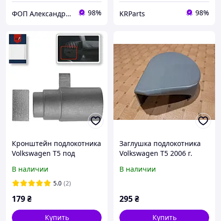
98%
98%
ФОП Александрова Ірина Анатоліївна
KRParts
Кронштейн подлокотника
Заглушка подлокотника
Volkswagen T5 под
Volkswagen T5 2006 г.
правую руку 7H0881082F
В наличии
В наличии
5.0
(2)
179
₴
295
₴
Купить
Купить