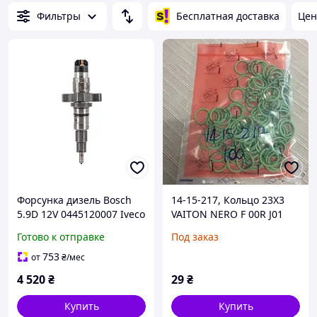
Фильтры
Бесплатная доставка
Цен
Форсунка дизель Bosch
14-15-217, Кольцо 23X3
5.9D 12V 0445120007 Iveco
VAITON NERO F 00R J01
EuroCargo I-III 91-15
452
Готово к отправке
Под заказ
(2R0198133, 1405332,
1407306, 1409652
753
от
₴
/мес
4 520
₴
29
₴
Купить
Купить