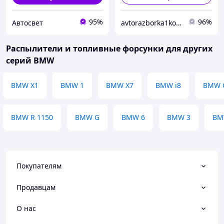
95%
96%
Автосвет
avtorazborka1kovel
Распылители и топливные форсунки для других
серий BMW
BMW X1
BMW 1
BMW X7
BMW i8
BMW 
BMW R 1150
BMW G
BMW 6
BMW 3
BM
Покупателям
Продавцам
О нас