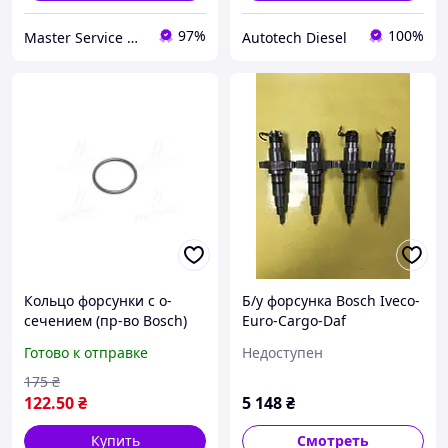
97%
100%
Master Service Киев
Autotech Diesel
Кольцо форсунки с o-
Б/у форсунка Bosch Iveco-
сечением (пр-во Bosch)
Euro-Cargo-Daf
F00VC38042
0445120007
Готово к отправке
Недоступен
175
₴
122
.50
₴
5 148
₴
Купить
Смотреть