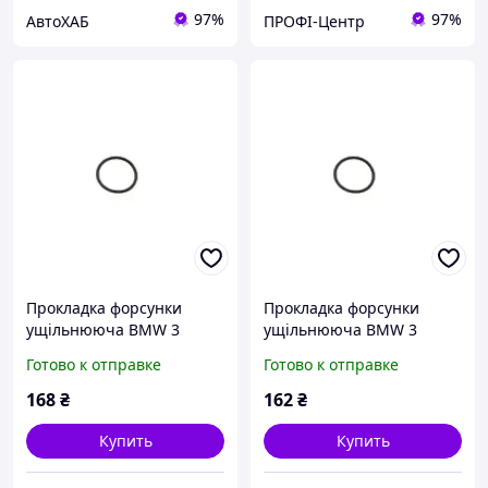
97%
97%
АвтоХАБ
ПРОФІ-Центр
Прокладка форсунки
Прокладка форсунки
ущільнююча BMW 3
ущільнююча BMW 3
(E30/E90)/5 (E28/E34)/VW
(E30/E90)/5 (E28/E34)/VW
Готово к отправке
Готово к отправке
Golf IV -07 (кільце)
Golf IV -07 (кільце)
N90354101TD
N90354101
168
₴
162
₴
Купить
Купить