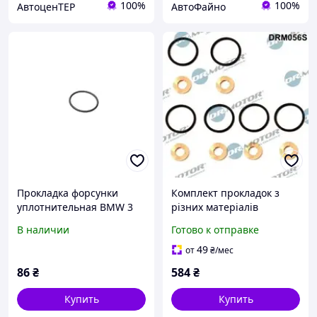
100%
100%
АвтоценТЕР
АвтоФайно
Прокладка форсунки
Комплект прокладок з
уплотнительная BMW 3
різних матеріалів
(E46-E92)/5 (E60) 03-
DR.MOTOR DRM056S
В наличии
Готово к отправке
(кольцо)
49
от
₴
/мес
86
₴
584
₴
Купить
Купить