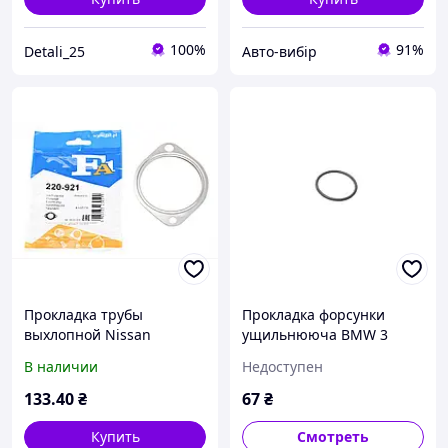
100%
91%
Detali_25
Авто-вибір
Прокладка трубы
Прокладка форсунки
выхлопной Nissan
ущильнююча BMW 3
Qashqai 1.5 dCi 08-13 код
(E46-E92)/5 (E60) 03-
В наличии
Недоступен
220-921
(кильце) BOSCH F 00V C38
042 Avtomenu
133
.40
₴
67
₴
Купить
Смотреть