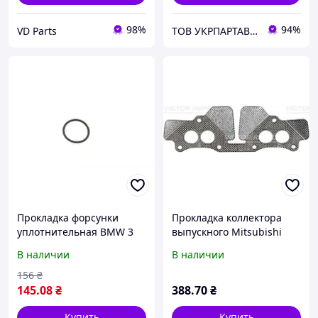
98%
94%
VD Parts
ТОВ УКРПАРТАВТО
Прокладка форсунки
Прокладка коллектора
уплотнительная BMW 3
выпускного Mitsubishi
(E30/E90)/5 (E28/E34)/VW
Colt/Lancer 1.3/1.4/1.5 -92
В наличии
В наличии
Golf IV -07 (кольцо)
код 71-52450-00
N90354101 Крос код N 903
156
₴
145
.08
₴
388
.70
₴
Купить
Купить