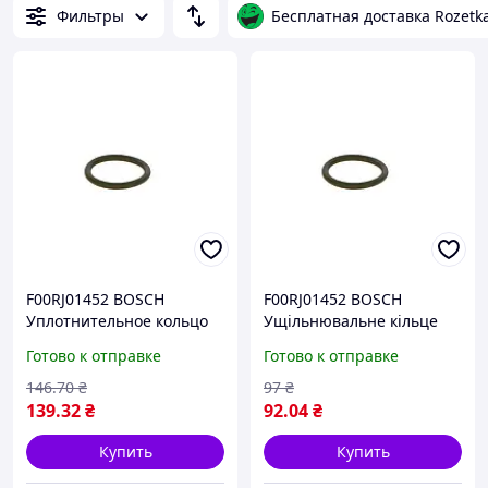
Фильтры
Бесплатная доставка Rozetk
F00RJ01452 BOSCH
F00RJ01452 BOSCH
Уплотнительное кольцо
Ущільнювальне кільце
ПНВТ
ПНВТ
Готово к отправке
Готово к отправке
146
.70
₴
97
₴
139
.32
₴
92
.04
₴
Купить
Купить