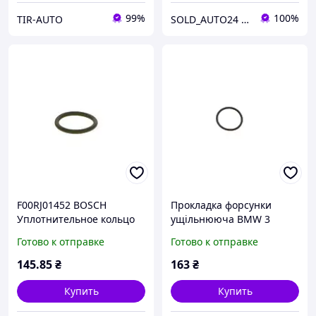
99%
100%
TIR-AUTO
SOLD_AUTO24 (Автозапчасти)
F00RJ01452 BOSCH
Прокладка форсунки
Уплотнительное кольцо
ущільнююча BMW 3
ПНВТ
(E30/E90)/5 (E28/E34)/VW
Готово к отправке
Готово к отправке
Golf IV -07 (кільце)
N90354101TD
145
.85
₴
163
₴
Купить
Купить