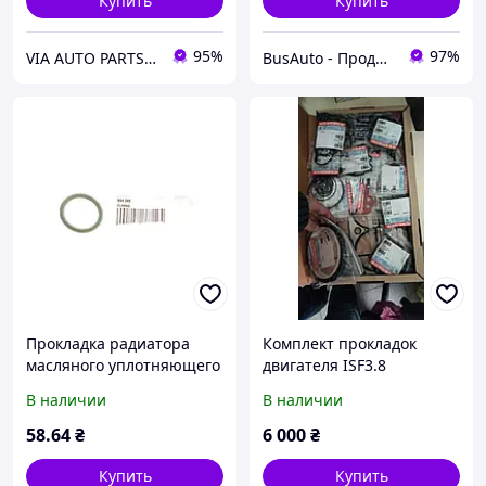
Купить
Купить
95%
97%
VIA AUTO PARTS MARKET
BusAuto - Продажа оригинальных запчастей к микроавтобусам и иномаркам
Прокладка радиатора
Комплект прокладок
масляного уплотняющего
двигателя ISF3.8
BMW/VW/Volvo, ELRING
Двигатели
В наличии
В наличии
804.380
58
.64
₴
6 000
₴
Купить
Купить