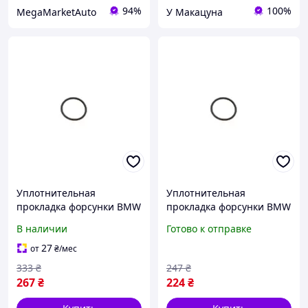
94%
100%
MegaMarketAuto
У Макацуна
Уплотнительная
Уплотнительная
прокладка форсунки BMW
прокладка форсунки BMW
3 (E30/E90)/5 (E28/E34)/VW
3 (E30/E90)/5 (E28/E34)/VW
В наличии
Готово к отправке
Golf IV -07 (кольцо) VAG
Golf IV -07 (кольцо)
N90354101 VAG
27
от
₴
/мес
333
₴
247
₴
267
₴
224
₴