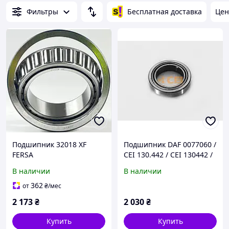
Фильтры
Бесплатная доставка
Цен
Подшипник 32018 XF
Подшипник DAF 0077060 /
FERSA
CEI 130.442 / CEI 130442 /
90X140X32
В наличии
В наличии
362
от
₴
/мес
2 173
₴
2 030
₴
Купить
Купить