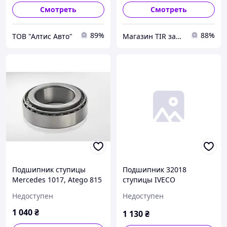
Смотреть
Смотреть
89%
88%
ТОВ "Алтис Авто"
Магазин TIR запчастей для грузовиков, тягачей ТИР
Подшипник ступицы
Подшипник 32018
Mercedes 1017, Atego 815
ступицы IVECO
(передний, наружный) PE
EUROCARGO, MAN, MB,
Недоступен
Недоступен
Automotive 070.994-10A
RENAULT MIDLINER,
VOLVO (пр-во SKF)
1 040
₴
1 130
₴