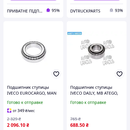
95%
93%
ПРИВАТНЕ ПІДПРИЄМСТВО АГРОТЕХПОСТАЧ ПЛЮС
DVTRUCKPARTS
Подшипник ступицы
Подшипник ступицы
IVECO EUROCARGO, MAN
IVECO DAILY, MB ATEGO,
L,M2000,M90, MB ATEGO,
RENAULT MIDLINER,
Готово к отправке
Готово к отправке
RENAULT MIDLINER,
VOLVO FL6 (пр-во
VOLVO (пр-во SKF) VKHB
EMMERRE) 931011
349
от
₴
/мес
2170
2 329
₴
765
₴
2 096
.10
₴
688
.50
₴