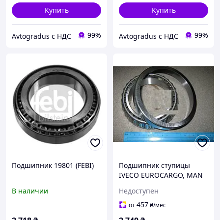
Купить
Купить
99%
99%
Avtogradus с НДС
Avtogradus с НДС
Подшипник 19801 (FEBI)
Подшипник ступицы
IVECO EUROCARGO, MAN
L, M2000, M90, MB ATEGO,
В наличии
Недоступен
RENAULT MIDLINER,
VOLVO SKF VKHB 2170
457
от
₴
/мес