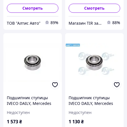
(производство SKF)
Смотреть
Смотреть
89%
88%
ТОВ "Алтис Авто"
Магазин TIR запчастей для грузовиков, тягачей ТИР
Подшипник ступицы
Подшипник ступицы
IVECO DAILY, Mercedes
IVECO DAILY, Mercedes
ATEGO, Renault Midliner,
ATEGO, RENAULT
Недоступен
Недоступен
VOLVO FL6 (EMMERRE)
MIDLINER, VOLVO FL6
931011
(производство EMMERRE)
1 573
₴
1 130
₴
931011 UA36