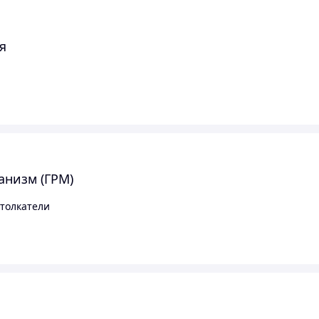
я
анизм (ГРМ)
 толкатели